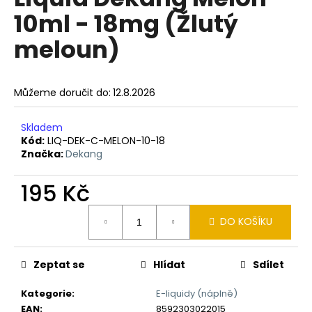
je
a
10ml - 18mg (Žlutý
0,0
z
j
meloun)
5
í
hvězdiček.
t
?
Můžeme doručit do:
12.8.2026
Skladem
Kód:
LIQ-DEK-C-MELON-10-18
Značka:
Dekang
HLEDAT
195 Kč
Měrná
D
DO KOŠÍKU
cena:
o
p
Zeptat se
Hlídat
Sdílet
o
r
Kategorie
:
E-liquidy (náplně)
u
EAN
:
8592303022015