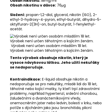
Obsah nikotinu:
18mg/ml
Obsah nikotinu v dávce:
76μg
Složení:
propan-1,2-diol, glycerol, nikotin (ISO), 2-
ethyl-3-hydroxy-4-pyron, ethyl-butyrát, dihydro-5-
oktylfuran-2(3H)-on, butyl-butyrát, 1-fenylethyl-
acetát.
Výrobek není určen osobám mladším 18 let.
Výrobek není určen těhotným a kojícím ženám.
Tento výrobek obsahuje nikotin, který je
vysoce návykovou látkou. Jeho užití nekuřáky
se nedoporučuje.
Kontraindikace:
E-liquid obsahuje nikotin a
nedoporučuje se pro nekuřáky, mladé lidi do 18 let,
těhotné nebo kojící matky, ty kteří trpí zdravotními
problémy, například hypertenzí, srdeční chorobou,
žaludečními a dvanácterníkovými vředy,
onemocněním jater nebo ledvin, bolesti v krku, nebo
potíže s dýcháním jako jsou: bronchitida, plicní