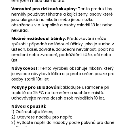
emfyzém nebo astma atd.
Varování pro rizikové skupiny:
Tento produkt by
neměly používat těhotné a kojící ženy, osoby které
jsou alergické na nikotin nebo jinou složku
obsaženou v e-kapalině a osoby mladší 18 let nebo
nekuřáci.
Možné nežádoucí účinky:
Předávkování může
způsobit případné nežádoucí účinky, jako je sucho v
ústech, kašel, závratě, žaludeční nevolnost, pocit na
omdlení nebo zvracení, podráždění kůže, očí nebo
úst.
Návykovost:
Tento výrobek obsahuje nikotin, který
je vysoce návyková látka a je proto určen pouze pro
osoby starší 18ti let.
Pokyny pro skladování:
Skladujte uzamčené při
teplotě do 25 °C na temném a suchém místě.
Uchovávejte mimo dosah osob mladších 18 let.
Návod k použití:
1) Odšroubujte láhev;
2) Otevřete nádobu pro náplň;
3) Vytlačte náplň do nádoby podle pokynů pro dané