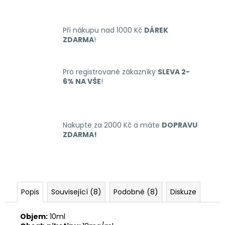
č
u
j
Při nákupu nad 1000 Kč
DÁREK
e
ZDARMA
!
m
e
Pro registrované zákazníky
SLEVA 2-
6% NA VŠE
!
LIQUID
LIQUA
AMERICAN
BLEND
10ML-
Nakupte za 2000 Kč a máte
DOPRAVU
6MG
ZDARMA!
(AMERICKÝ
MÍCHANÝ
TABÁK)
198
Kč
Popis
Související (8)
Podobné (8)
Diskuze
Objem:
10ml