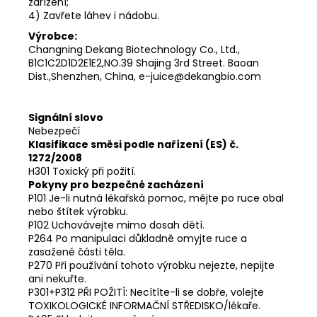
zařízení;
4) Zavřete láhev i nádobu.
Výrobce:
Changning Dekang Biotechnology Co., Ltd.,
B1C1C2D1D2E1E2,NO.39 Shajing 3rd Street. Baoan
Dist.,Shenzhen, China, e-juice@dekangbio.com
Signální slovo
Nebezpečí
Klasifikace směsi podle nařízení (ES) č.
1272/2008
H301 Toxický při požití.
Pokyny pro bezpečné zacházení
P101 Je-li nutná lékařská pomoc, mějte po ruce obal
nebo štítek výrobku.
P102 Uchovávejte mimo dosah dětí.
P264 Po manipulaci důkladně omyjte ruce a
zasažené části těla.
P270 Při používání tohoto výrobku nejezte, nepijte
ani nekuřte.
P301+P312 PŘI POŽITÍ: Necítíte-li se dobře, volejte
TOXIKOLOGICKÉ INFORMAČNÍ STŘEDISKO/lékaře.