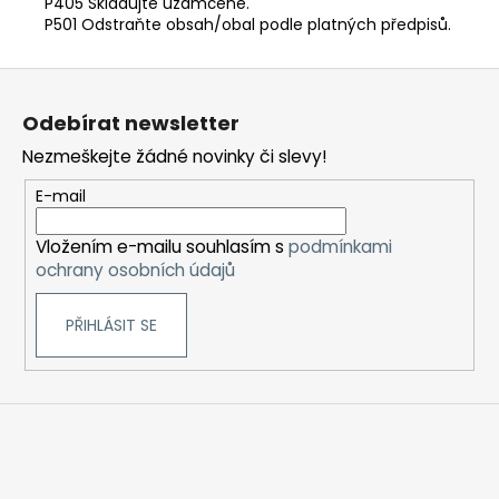
P405 Skladujte uzamčené.
P501 Odstraňte obsah/obal podle platných předpisů.
Z
á
Odebírat newsletter
p
Nezmeškejte žádné novinky či slevy!
a
t
E-mail
í
Vložením e-mailu souhlasím s
podmínkami
ochrany osobních údajů
PŘIHLÁSIT SE