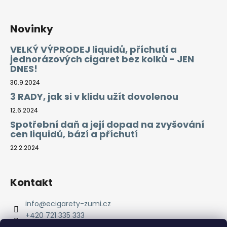
Novinky
VELKÝ VÝPRODEJ liquidů, příchutí a
jednorázových cigaret bez kolků - JEN
DNES!
30.9.2024
3 RADY, jak si v klidu užít dovolenou
12.6.2024
Spotřební daň a její dopad na zvyšování
cen liquidů, bází a příchutí
22.2.2024
Kontakt
info
@
ecigarety-zumi.cz
+420 721 335 333