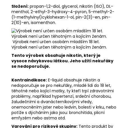
Složení:
propan-1,2-diol, glycerol, nikotin (ISO), DL-
menthol, 2-ethyl-3-hydroxy-4-pyron, 5-methyl-2-
(1-methylvinyl)cyklohexan-1-ol, pin-2(3)-en, pin-
2(10)-en, isomenthon.
Výrobek není určen osobám mladším 18 let.
Výrobek není určen těhotným a kojícím ženám.
Tento výrobek obsahuje nikotin, který je
vysoce návykovou látkou. Jeho užití nekuřáky
se nedoporučuje.
Kontraindikace:
E-liquid obsahuje nikotin a
nedoporučuje se pro nekuřáky, mladé lidi do 18 let,
těhotné nebo kojící matky, ty kteří trpí zdravotními
problémy, například hypertenzí, srdeční chorobou,
žaludečními a dvanácterníkovými vředy,
onemocněním jater nebo ledvin, bolesti v krku, nebo
potíže s dýcháním jako jsou: bronchitida, plicní
emfyzém nebo astma atd.
Varování pro rizikové skupiny:
Tento produkt by