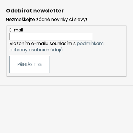
á
Odebírat newsletter
p
Nezmeškejte žádné novinky či slevy!
a
t
E-mail
í
Vložením e-mailu souhlasím s
podmínkami
ochrany osobních údajů
PŘIHLÁSIT SE