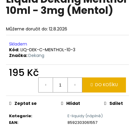
je
a
10ml - 3mg (Mentol)
0,0
z
j
5
í
hvězdiček.
Můžeme doručit do:
12.8.2026
t
?
Skladem
Kód:
LIQ-DEK-C-MENTHOL-10-3
Značka:
Dekang
195 Kč
HLEDAT
Měrná
DO KOŠÍKU
cena:
D
o
Zeptat se
Hlídat
Sdílet
p
o
Kategorie
:
E-liquidy (náplně)
r
EAN
:
8592303061557
u