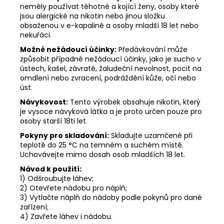
neměly používat těhotné a kojící ženy, osoby které
jsou alergické na nikotin nebo jinou složku
obsaženou v e-kapalině a osoby mladší 18 let nebo
nekuřáci.
Možné nežádoucí účinky:
Předávkování může
způsobit případné nežádoucí účinky, jako je sucho v
ústech, kašel, závratě, žaludeční nevolnost, pocit na
omdlení nebo zvracení, podráždění kůže, očí nebo
úst.
Návykovost:
Tento výrobek obsahuje nikotin, který
je vysoce návyková látka a je proto určen pouze pro
osoby starší 18ti let.
Pokyny pro skladování:
Skladujte uzamčené při
teplotě do 25 °C na temném a suchém místě.
Uchovávejte mimo dosah osob mladších 18 let.
Návod k použití:
1) Odšroubujte láhev;
2) Otevřete nádobu pro náplň;
3) Vytlačte náplň do nádoby podle pokynů pro dané
zařízení;
4) Zavřete láhev i nádobu.