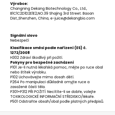
Výrobce:
Changning Dekang Biotechnology Co., Ltd.,
B1C1C2D1D2E1E2,NO.39 Shajing 3rd Street. Baoan
Dist.,Shenzhen, China, e-juice@dekangbio.com
Signální slovo
Nebezpečí
Klasifikace směsi podle nařízení (ES) č.
1272/2008
H302 Zdraví škodlivý při požití.
Pokyny pro bezpečné zacházení
P101 Je-li nutná lékařská pomoc, mějte po ruce obal
nebo štítek výrobku.
P102 Uchovávejte mimo dosah dětí.
P264 Po manipulaci důkladně omyjte ruce a
zasažené části těla.
P301+P312 PŘI POŽITÍ: Necítíte-li se dobře, volejte
TOXIKOLOGICKÉ INFORMAČNÍ STŘEDISKO/lékaře.
P501 Odstraňte obsah/obal podle platných předpisů.
Z