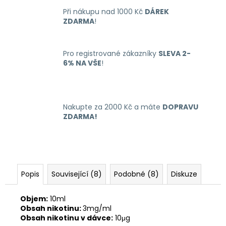
č
u
Při nákupu nad 1000 Kč
DÁREK
ZDARMA
!
j
e
m
Pro registrované zákazníky
SLEVA 2-
e
6% NA VŠE
!
OXVA
XLIM
GO
Nakupte za 2000 Kč a máte
DOPRAVU
ELEKTRONICKÁ
ZDARMA!
CIGARETA
1000MAH
BLACK
235
Kč
Původně:
Popis
Související (8)
Podobné (8)
Diskuze
399
Kč
Objem:
10ml
Obsah nikotinu:
3mg/ml
Obsah nikotinu v dávce:
10μg