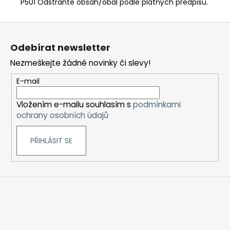
P501 Odstraňte obsah/obal podle platných předpisů.
Z
á
Odebírat newsletter
p
Nezmeškejte žádné novinky či slevy!
a
t
E-mail
í
Vložením e-mailu souhlasím s
podmínkami
ochrany osobních údajů
PŘIHLÁSIT SE