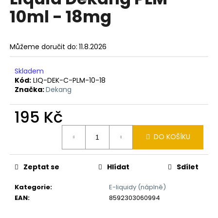
je
a
10ml - 18mg
0,0
z
j
5
í
hvězdiček.
Můžeme doručit do:
11.8.2026
t
?
Skladem
Kód:
LIQ-DEK-C-PLM-10-18
Značka:
Dekang
195 Kč
HLEDAT
Měrná
DO KOŠÍKU
cena:
D
o
Zeptat se
Hlídat
Sdílet
p
o
Kategorie
:
E-liquidy (náplně)
r
EAN
:
8592303060994
u