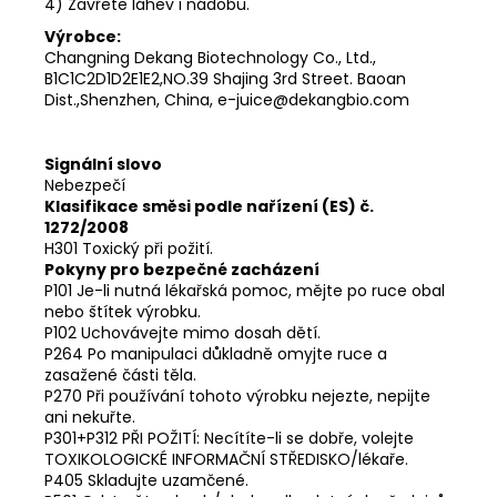
4) Zavřete láhev i nádobu.
Výrobce:
Changning Dekang Biotechnology Co., Ltd.,
B1C1C2D1D2E1E2,NO.39 Shajing 3rd Street. Baoan
Dist.,Shenzhen, China, e-juice@dekangbio.com
Signální slovo
Nebezpečí
Klasifikace směsi podle nařízení (ES) č.
1272/2008
H301 Toxický při požití.
Pokyny pro bezpečné zacházení
P101 Je-li nutná lékařská pomoc, mějte po ruce obal
nebo štítek výrobku.
P102 Uchovávejte mimo dosah dětí.
P264 Po manipulaci důkladně omyjte ruce a
zasažené části těla.
P270 Při používání tohoto výrobku nejezte, nepijte
ani nekuřte.
P301+P312 PŘI POŽITÍ: Necítíte-li se dobře, volejte
TOXIKOLOGICKÉ INFORMAČNÍ STŘEDISKO/lékaře.
P405 Skladujte uzamčené.