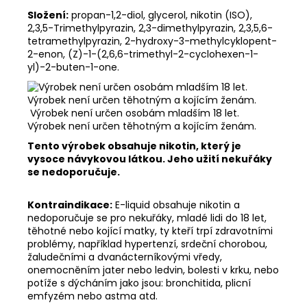
Složení:
propan-1,2-diol, glycerol, nikotin (ISO),
2,3,5-Trimethylpyrazin, 2,3-dimethylpyrazin, 2,3,5,6-
tetramethylpyrazin, 2-hydroxy-3-methylcyklopent-
2-enon, (Z)-1-(2,6,6-trimethyl-2-cyclohexen-1-
yl)-2-buten-1-one.
Výrobek není určen osobám mladším 18 let.
Výrobek není určen těhotným a kojícím ženám.
Tento výrobek obsahuje nikotin, který je
vysoce návykovou látkou. Jeho užití nekuřáky
se nedoporučuje.
Kontraindikace:
E-liquid obsahuje nikotin a
nedoporučuje se pro nekuřáky, mladé lidi do 18 let,
těhotné nebo kojící matky, ty kteří trpí zdravotními
problémy, například hypertenzí, srdeční chorobou,
žaludečními a dvanácterníkovými vředy,
onemocněním jater nebo ledvin, bolesti v krku, nebo
potíže s dýcháním jako jsou: bronchitida, plicní
emfyzém nebo astma atd.