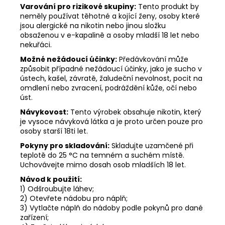
Varování pro rizikové skupiny:
Tento produkt by
neměly používat těhotné a kojící ženy, osoby které
jsou alergické na nikotin nebo jinou složku
obsaženou v e-kapalině a osoby mladší 18 let nebo
nekuřáci.
Možné nežádoucí účinky:
Předávkování může
způsobit případné nežádoucí účinky, jako je sucho v
ústech, kašel, závratě, žaludeční nevolnost, pocit na
omdlení nebo zvracení, podráždění kůže, očí nebo
úst.
Návykovost:
Tento výrobek obsahuje nikotin, který
je vysoce návyková látka a je proto určen pouze pro
osoby starší 18ti let.
Pokyny pro skladování:
Skladujte uzamčené při
teplotě do 25 °C na temném a suchém místě.
Uchovávejte mimo dosah osob mladších 18 let.
Návod k použití:
1) Odšroubujte láhev;
2) Otevřete nádobu pro náplň;
3) Vytlačte náplň do nádoby podle pokynů pro dané
zařízení;