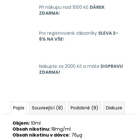
č
u
Při nákupu nad 1000 Kč
DÁREK
ZDARMA
!
j
e
m
Pro registrované zákazníky
SLEVA 2-
e
6% NA VŠE
!
LIQUID
ARAMAX
4PACK
Nakupte za 2000 Kč a máte
DOPRAVU
MAX
ZDARMA!
MENTHOL
4X10ML-
12MG
558
Kč
Popis
Související (8)
Podobné (8)
Diskuze
Objem:
10ml
Obsah nikotinu:
18mg/ml
Obsah nikotinu v dávce:
76μg