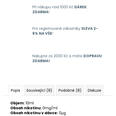
č
u
Při nákupu nad 1000 Kč
DÁREK
j
ZDARMA
!
e
m
e
Pro registrované zákazníky
SLEVA 2-
6% NA VŠE
!
RITCHY
DUO
POD
Nakupte za 2000 Kč a máte
DOPRAVU
ELEKTRONICKÁ
ZDARMA!
CIGARETA
1000MAH
BLUE
398
Kč
Popis
Související (8)
Podobné (8)
Diskuze
Objem:
10ml
Obsah nikotinu:
0mg/ml
Obsah nikotinu v dávce:
0μg