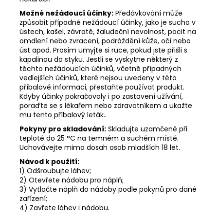
Možné nežádoucí účinky:
Předávkování může
způsobit případné nežádoucí účinky, jako je sucho v
ústech, kašel, závratě, žaludeční nevolnost, pocit na
omdlení nebo zvracení, podráždění kůže, očí nebo
úst apod. Prosím umyjte si ruce, pokud jste přišli s
kapalinou do styku. Jestli se vyskytne některý z
těchto nežádoucích účinků, včetně případných
vedlejších účinků, které nejsou uvedeny v této
příbalové informaci, přestaňte používat produkt.
Kdyby účinky pokračovaly i po zastavení užívání,
poraďte se s lékařem nebo zdravotníkem a ukažte
mu tento příbalový leták..
Pokyny pro skladování:
Skladujte uzamčené při
teplotě do 25 °C na temném a suchém místě.
Uchovávejte mimo dosah osob mladších 18 let.
Návod k použití:
1) Odšroubujte láhev;
2) Otevřete nádobu pro náplň;
3) Vytlačte náplň do nádoby podle pokynů pro dané
zařízení;
4) Zavřete láhev i nádobu.