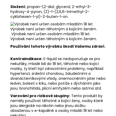
Složení:
propan-1,2-diol, glycerol, 2-ethyl-3-
hydroxy-4-pyron, (Z)-1-(2,6,6-trimethyl-2-
cyklohexen-1-yl)-2-buten-1-on.
Výrobek není určen osobám mladším 18 let.
Výrobek není určen těhotným a kojícím ženám.
Používání tohoto výrobku škodí Vašemu zdraví.
Kontraindikace:
E-liquid se nedoporučuje se pro
nekuřáky, mladé lidi do 18 let, těhotné nebo kojící
matky, ty kteří trpí zdravotními problémy, například
hypertenzí, srdeční chorobou, žaludečními a
dvanácterníkovými vředy, onemocněním jater nebo
ledvin, bolesti v krku, nebo potíže s dýcháním jako
jsou: bronchitida, plicní emfyzém nebo astma atd.
Varování pro rizikové skupiny:
Tento produkt by
neměly používat těhotné a kojící ženy, osoby které
jsou alergické na nikotin nebo jinou složku
obsaženou v e-kapalině a osoby mladší 18 let nebo
nekuřáci.