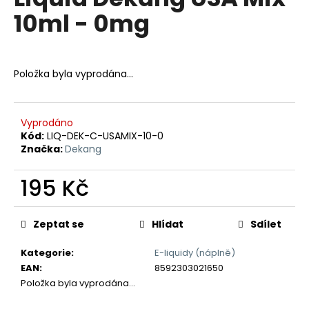
je
a
10ml - 0mg
0,0
z
j
5
í
hvězdiček.
t
Položka byla vyprodána…
?
Vyprodáno
Kód:
LIQ-DEK-C-USAMIX-10-0
Značka:
Dekang
HLEDAT
195 Kč
Měrná
D
cena:
Zeptat se
Hlídat
Sdílet
o
p
Kategorie
:
E-liquidy (náplně)
o
EAN
:
8592303021650
r
Položka byla vyprodána…
u