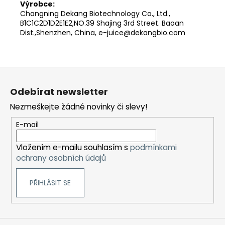
Výrobce:
Changning Dekang Biotechnology Co., Ltd.,
B1C1C2D1D2E1E2,NO.39 Shajing 3rd Street. Baoan
Dist.,Shenzhen, China, e-juice@dekangbio.com
Z
á
Odebírat newsletter
p
Nezmeškejte žádné novinky či slevy!
a
t
E-mail
í
Vložením e-mailu souhlasím s
podmínkami
ochrany osobních údajů
PŘIHLÁSIT SE