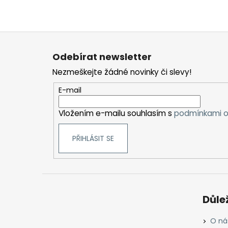
Z
á
Odebírat newsletter
p
Nezmeškejte žádné novinky či slevy!
a
t
E-mail
í
Vložením e-mailu souhlasím s
podmínkami o
PŘIHLÁSIT SE
Důle
O ná