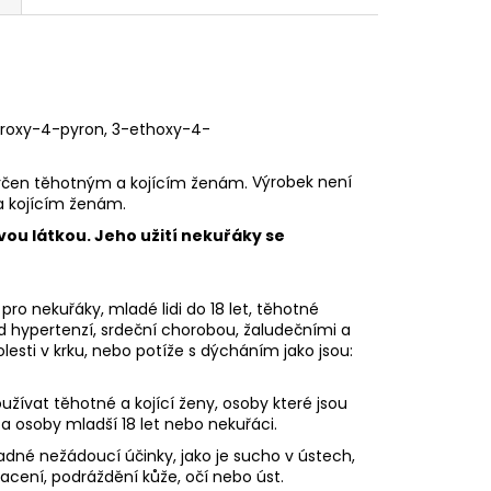
hydroxy-4-pyron, 3-ethoxy-4-
Výrobek není
a kojícím ženám.
vou látkou. Jeho užití nekuřáky se
pro nekuřáky, mladé lidi do 18 let, těhotné
ad hypertenzí, srdeční chorobou, žaludečními a
sti v krku, nebo potíže s dýcháním jako jsou:
ívat těhotné a kojící ženy, osoby které jsou
 a osoby mladší 18 let nebo nekuřáci.
dné nežádoucí účinky, jako je sucho v ústech,
racení, podráždění kůže, očí nebo úst.