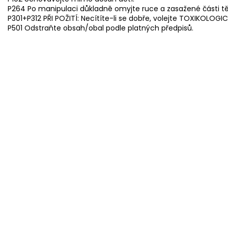
P264 Po manipulaci důkladně omyjte ruce a zasažené části tě
P301+P312 PŘI POŽITÍ: Necítíte-li se dobře, volejte TOXIKOLOG
P501 Odstraňte obsah/obal podle platných předpisů.