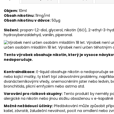
Objem:
10ml
Obsah nikotinu:
11mg/ml
Obsah nikotinu v dávce:
50μg
Složení:
propan-1,2-diol, glycerol, nikotin (ISO), 2-ethyl-3-
hydroxybenzaldehyd, vanilin, piperonal.
určen osobám mladším 18 let. Výrobek není určen těhotným 
Tento výrobek obsahuje nikotin, který je vysoce návyko
nedoporučuje.
Kontraindikace:
E-liquid obsahuje nikotin a nedoporučuje se 
nebo kojící matky, ty kteří trpí zdravotními problémy, napříkl
dvanácterníkovými vředy, onemocněním jater nebo ledvin, bole
bronchitida, plicní emfyzém nebo astma atd.
Varování pro rizikové skupiny:
Tento produkt by neměly použ
alergické na nikotin nebo jinou složku obsaženou v e-kapalině
Možné nežádoucí účinky:
Předávkování může způsobit přípa
kašel, závratě, žaludeční nevolnost, pocit na omdlení nebo zv