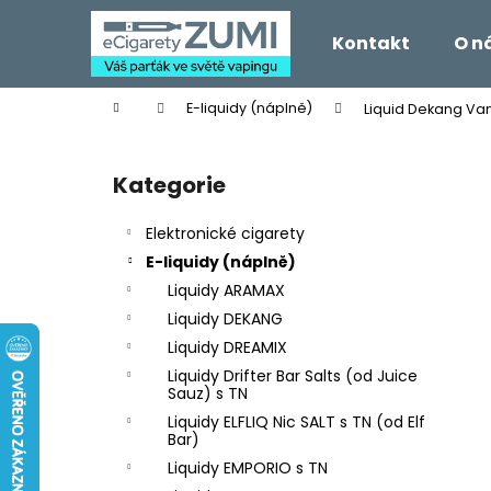
K
Přejít
na
o
Kontakt
O n
obsah
Zpět
Zpět
š
do
do
í
Domů
E-liquidy (náplně)
Liquid Dekang Vani
k
obchodu
obchodu
P
o
Kategorie
Přeskočit
s
kategorie
t
Elektronické cigarety
r
E-liquidy (náplně)
a
Liquidy ARAMAX
n
Liquidy DEKANG
n
Liquidy DREAMIX
í
Liquidy Drifter Bar Salts (od Juice
p
Sauz) s TN
a
Liquidy ELFLIQ Nic SALT s TN (od Elf
Bar)
n
Liquidy EMPORIO s TN
e