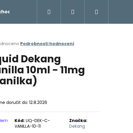
Hledat
Přihlášení
Nákupní
chodu
Novinky
Napište nám
Míchání liq
košík
rné
odnoceno
Podrobnosti hodnocení
cení
quid Dekang
ktu
nilla 10ml - 11mg
anilka)
ček.
e doručit do:
12.8.2026
Následující
adem
Kód:
LIQ-DEK-C-
Značka:
VANILLA-10-11
Dekang