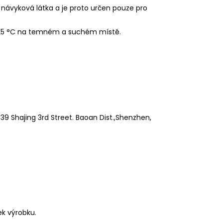
 návyková látka a je proto určen pouze pro
 25 °C na temném a suchém místě.
9 Shajing 3rd Street. Baoan Dist.,Shenzhen,
ek výrobku.