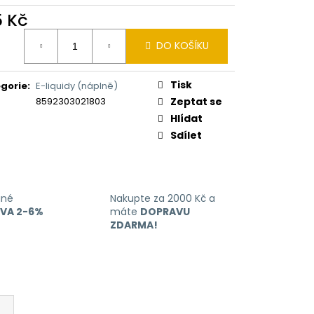
ERICAN BLEND 10ML-
 MÍCHANÝ TABÁK)
5 Kč
ná
DO KOŠÍKU
:
Tisk
gorie
:
E-liquidy (náplně)
8592303021803
Zeptat se
Hlídat
Sdílet
ané
Nakupte za 2000 Kč a
EVA 2-6%
máte
DOPRAVU
ZDARMA!