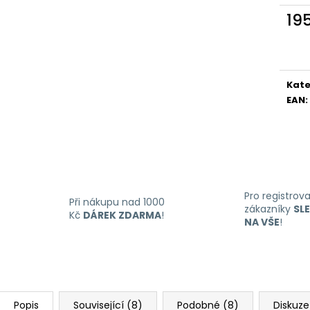
LIQUID DEKANG MENTHOL 10ML - 6MG
LIQUID LIQUA AM
(MENTOL)
6MG (AMERICKÝ
19
195 Kč
198 Kč
Měr
cena
Kate
EAN
:
Pro registrov
Při nákupu nad 1000
zákazníky
SL
Kč
DÁREK ZDARMA
!
NA VŠE
!
Popis
Související (8)
Podobné (8)
Diskuze