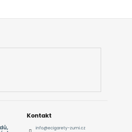
Kontakt
dů,
info
@
ecigarety-zumi.cz