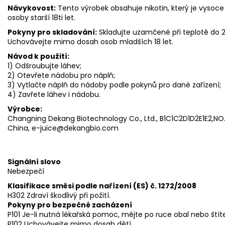
Návykovost:
Tento výrobek obsahuje nikotin, který je vysoce
osoby starší 18ti let.
Pokyny pro skladování:
Skladujte uzamčené při teplotě do
Uchovávejte mimo dosah osob mladších 18 let.
Návod k použití:
1) Odšroubujte láhev;
2) Otevřete nádobu pro náplň;
3) Vytlačte náplň do nádoby podle pokynů pro dané zařízení;
4) Zavřete láhev i nádobu.
Výrobce:
Changning Dekang Biotechnology Co., Ltd., B1C1C2D1D2E1E2,NO.3
China, e-juice@dekangbio.com
Signální slovo
Nebezpečí
Klasifikace směsi podle nařízení (ES) č. 1272/2008
H302 Zdraví škodlivý při požití.
Pokyny pro bezpečné zacházení
P101 Je-li nutná lékařská pomoc, mějte po ruce obal nebo štít
P102 Uchovávejte mimo dosah dětí.