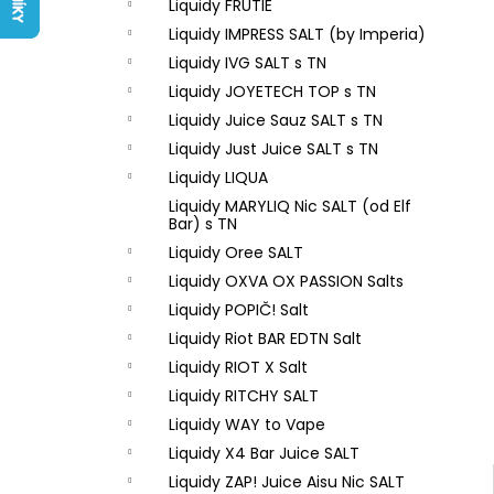
LIQUID ARAMAX 4PACK CIGAR
Liquidy FRUTIE
l
TOBACCO 4X10ML-18MG
Liquidy IMPRESS SALT (by Imperia)
558 Kč
Liquidy IVG SALT s TN
Liquidy JOYETECH TOP s TN
Liquidy Juice Sauz SALT s TN
Liquidy Just Juice SALT s TN
Liquidy LIQUA
Liquidy MARYLIQ Nic SALT (od Elf
Bar) s TN
Liquidy Oree SALT
Liquidy OXVA OX PASSION Salts
Liquidy POPIČ! Salt
Liquidy Riot BAR EDTN Salt
Liquidy RIOT X Salt
Liquidy RITCHY SALT
Liquidy WAY to Vape
Liquidy X4 Bar Juice SALT
Liquidy ZAP! Juice Aisu Nic SALT