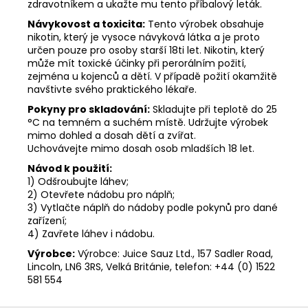
zdravotníkem a ukažte mu tento příbalový leták.
Návykovost a toxicita:
Tento výrobek obsahuje
nikotin, který je vysoce návyková látka a je proto
určen pouze pro osoby starší 18ti let. Nikotin, který
může mít toxické účinky při perorálním požití,
zejména u kojenců a dětí. V případě požití okamžitě
navštivte svého praktického lékaře.
Pokyny pro skladování:
Skladujte při teplotě do 25
°C na temném a suchém místě. Udržujte výrobek
mimo dohled a dosah dětí a zvířat.
Uchovávejte mimo dosah osob mladších 18 let.
Návod k použití:
1) Odšroubujte láhev;
2) Otevřete nádobu pro náplň;
3) Vytlačte náplň do nádoby podle pokynů pro dané
zařízení;
4) Zavřete láhev i nádobu.
Výrobce:
Výrobce: Juice Sauz Ltd., 157 Sadler Road,
Lincoln, LN6 3RS, Velká Británie, telefon: +44 (0) 1522
581 554