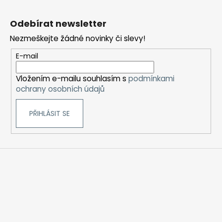
Z
á
Odebírat newsletter
p
Nezmeškejte žádné novinky či slevy!
a
t
E-mail
í
Vložením e-mailu souhlasím s
podmínkami
ochrany osobních údajů
PŘIHLÁSIT SE