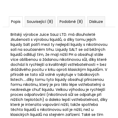
Popis
Související (8)
Podobné (8)
Diskuze
Britský výrobce Juice Sauz LTD. má dlouholeté
zkušenosti s výrobou liquidů, a díky tomu jejich
liquidy Salt patří mezi ty nejlepší liquidy s nikotinovou
solí na současném trhu. Liquidy SALT se od běžných
liquidů odlišují tím, že mají nižší PH a obsahují stále
více oblíbenou a žádanou nikotinovou sůl, díky které
dochází k rychlejší a kvalitnější vstřebatelnosti = bez
dráždivého pocitu v krku oproti klasickým liquidům. V
přírodě se tato sůl volně vyskytuje v tabákových
listech.....díky tomu tyto liquidy obsahují přirozenou
formu nikotinu, který je pro tělo lépe vstřebatelný a
nezkresluje chuť liquidu. Velkou výhodou je rychlejší
proces odpařování (nikotinová sůl se odpařuje při
nižších teplotách) a daleko lepší vstřebatelnost, díky
které je intenzita vapování nižší, takže spotřeba
těchto liquidů s nikotinovou solí je nižší, než u
klasických liquidů na stejném zařízení. Také se tím