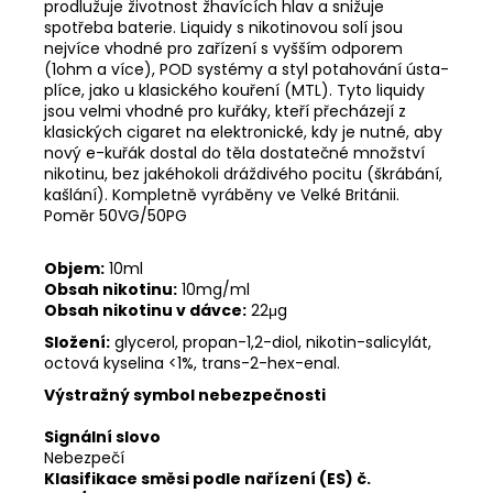
prodlužuje životnost žhavících hlav a snižuje
spotřeba baterie. Liquidy s nikotinovou solí jsou
nejvíce vhodné pro zařízení s vyšším odporem
(1ohm a více), POD systémy a styl potahování ústa-
plíce, jako u klasického kouření (MTL). Tyto liquidy
jsou velmi vhodné pro kuřáky, kteří přecházejí z
klasických cigaret na elektronické, kdy je nutné, aby
nový e-kuřák dostal do těla dostatečné množství
nikotinu, bez jakéhokoli dráždivého pocitu (škrábání,
kašlání). Kompletně vyráběny ve Velké Británii.
Poměr 50VG/50PG
Objem:
10ml
Obsah nikotinu:
10mg/ml
Obsah nikotinu v dávce:
22μg
Složení:
glycerol, propan-1,2-diol, nikotin-salicylát,
octová kyselina <1%, trans-2-hex-enal.
Výstražný symbol nebezpečnosti
Signální slovo
Nebezpečí
Klasifikace směsi podle nařízení (ES) č.