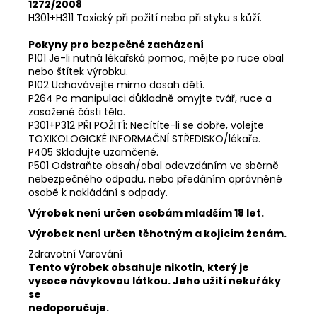
1272/2008
H301+H311 Toxický při požití nebo při styku s kůží.
Pokyny pro bezpečné zacházení
P101 Je-li nutná lékařská pomoc, mějte po ruce obal
nebo štítek výrobku.
P102 Uchovávejte mimo dosah dětí.
P264 Po manipulaci důkladně omyjte tvář, ruce a
zasažené části těla.
P301+P312 PŘI POŽITÍ: Necítíte-li se dobře, volejte
TOXIKOLOGICKÉ INFORMAČNÍ STŘEDISKO/lékaře.
P405 Skladujte uzamčené.
P501 Odstraňte obsah/obal odevzdáním ve sběrně
nebezpečného odpadu, nebo předáním oprávněné
osobě k nakládání s odpady.
Výrobek není určen osobám mladším 18 let.
Výrobek není určen těhotným a kojícím ženám.
Zdravotní Varování
Tento výrobek obsahuje nikotin, který je
vysoce návykovou látkou. Jeho užití nekuřáky
se
nedoporučuje.