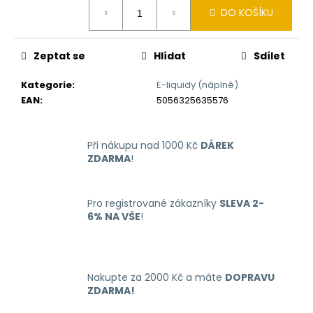
č
Měrná
DO KOŠÍKU
cena:
u
j
e
Zeptat se
Hlídat
Sdílet
m
e
Kategorie
:
E-liquidy (náplně)
EAN
:
5056325635576
OXVA
XLIM
GO
Při nákupu nad 1000 Kč
DÁREK
ELEKTRONICKÁ
ZDARMA
!
CIGARETA
1000MAH
BLACK
Pro registrované zákazníky
SLEVA 2-
235
6% NA VŠE
!
Kč
Původně:
399
Kč
Nakupte za 2000 Kč a máte
DOPRAVU
ZDARMA!