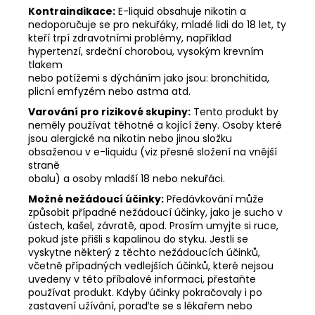
Kontraindikace:
E-liquid obsahuje nikotin a
nedoporučuje se pro nekuřáky, mladé lidi do 18 let, ty
kteří trpí zdravotními problémy, například
hypertenzí, srdeční chorobou, vysokým krevním
tlakem
nebo potížemi s dýcháním jako jsou: bronchitida,
plicní emfyzém nebo astma atd.
Varování pro rizikové skupiny:
Tento produkt by
neměly používat těhotné a kojící ženy. Osoby které
jsou alergické na nikotin nebo jinou složku
obsaženou v e-liquidu (viz přesné složení na vnější
straně
obalu) a osoby mladší 18 nebo nekuřáci.
Možné nežádoucí účinky:
Předávkování může
způsobit případné nežádoucí účinky, jako je sucho v
ústech, kašel, závratě, apod. Prosím umyjte si ruce,
pokud jste přišli s kapalinou do styku. Jestli se
vyskytne některý z těchto nežádoucích účinků,
včetně případných vedlejších účinků, které nejsou
uvedeny v této příbalové informaci, přestaňte
používat produkt. Kdyby účinky pokračovaly i po
zastavení užívání, poraďte se s lékařem nebo