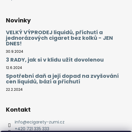
Novinky
VELKÝ VÝPRODEJ liquidů, příchutí a
jednorázových cigaret bez kolků - JEN
DNES!
30.9.2024
3 RADY, jak si v klidu užít dovolenou
12.6.2024
Spotřební daň a její dopad na zvyšování
cen liquidů, bází a příchutí
22.2.2024
Kontakt
info
@
ecigarety-zumi.cz
+420 721 335 333