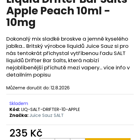
je
a
Apple Peach 10ml -
0,0
z
j
10mg
5
í
hvězdiček.
t
Dokonalý mix sladké broskve a jemně kyselého
?
jablka... Britský výrobce liquidů Juice Sauz si pro
nás tentokrát přichystal vytříbenou řadu SALT
liquidů Drifter Bar Salts, která nabízí
nejoblíbenější příchutě mezi vapery... více info v
HLEDAT
detailním popisu
Můžeme doručit do:
12.8.2026
D
Skladem
o
Kód:
LIQ-SALT-DRIFTER-10-APPLE
p
Značka:
Juice Sauz SALT
o
r
235 Kč
u