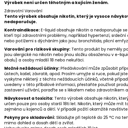
Výrobek není určen těhotným a kojícím ženám.
Zdravotní Varování
Tento výrobek obsahuje nikotin, který je vysoce návyko
nedoporučuje.
Kontraindikace:
E-liquid obsahuje nikotin a nedoporučuje se p
kteří trpí zdravotními problémy, například hypertenzí, srdeč
nebo potížemi s dýcháním jako jsou: bronchitida, plicní emf
Varování pro rizikové skupiny:
Tento produkt by neměly pou
jsou alergické na nikotin nebo jinou složku obsaženou v e-liqui
obalu) a osoby mladší 18 nebo nekuřáci.
Možné nežádoucí účinky:
Předávkování může způsobit přípa
ústech, kašel, závratě, apod. Prosím umyjte si ruce, pokud jste p
vyskytne některý z těchto nežádoucích účinků, včetně případn
uvedeny v této příbalové informaci, přestaňte používat produ
zastavení užívání, poraďte se s lékařem nebo zdravotníkem a
Návykovost a toxicita:
Tento výrobek obsahuje nikotin, který
určen pouze pro osoby starší 18ti let. Nikotin, který může mít t
zejména u kojenců a dětí. V případě požití okamžitě navštivte
Pokyny pro skladování:
Skladujte při teplotě do 25 °C na 
mimo dohled a dosah dětí a zvířat.