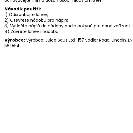
Uchovávejte mimo dosah osob mladších 18 let.
Návod k použití:
1) Odšroubujte láhev;
2) Otevřete nádobu pro náplň;
3) Vytlačte náplň do nádoby podle pokynů pro dané zařízení;
4) Zavřete láhev i nádobu.
Výrobce:
Výrobce: Juice Sauz Ltd., 157 Sadler Road, Lincoln, LN
581 554