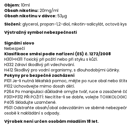
Objem:
10ml
Obsah nikotinu:
20mg/ml
Obsah nikotinu v dávce:
53μg
Složení:
glycerol, propan-1,2-diol, nikotin-salicylát, octová ky
Výstražný symbol nebezpečnosti
Signální slovo
Nebezpečí
Klasifikace směsi podle nařízení (ES) č. 1272/2008
H301+H311 Toxický při požití nebo při styku s kůží.
H332 Zdraví škodlivý při vdechování.
H412 Škodlivý pro vodní organismy, s dlouhodobými účinky.
Pokyny pro bezpečné zacházení
P101 Je-li nutná lékařská pomoc, mějte po ruce obal nebo štít
P102 Uchovávejte mimo dosah dětí.
P264 Po manipulaci důkladně omyjte tvář, ruce a zasažené čás
P301+P312 PŘI POŽITÍ: Necítíte-li se dobře, volejte TOXIKOLOG
P405 Skladujte uzamčené.
P501 Odstraňte obsah/obal odevzdáním ve sběrně nebezpe
osobě k nakládání s odpady.
Výrobek není určen osobám mladším 18 let.