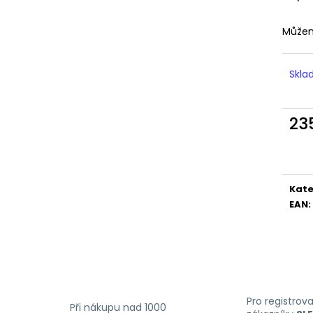
LIQUID DEKANG MENTHOL 10ML - 6MG
LIQUID LIQUA AM
(MENTOL)
6MG (AMERICKÝ
Můžem
195 Kč
198 Kč
Skl
23
Měr
cena
Kate
EAN
:
Pro registrov
Při nákupu nad 1000