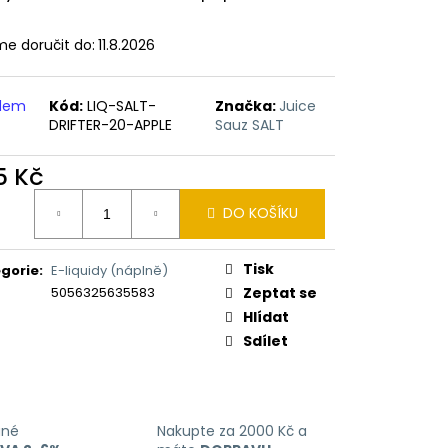
ERICAN BLEND 10ML-
 MÍCHANÝ TABÁK)
e doručit do:
11.8.2026
adem
Kód:
LIQ-SALT-
Značka:
Juice
DRIFTER-20-APPLE
Sauz SALT
5 Kč
ná
DO KOŠÍKU
:
Tisk
gorie
:
E-liquidy (náplně)
5056325635583
Zeptat se
Hlídat
Sdílet
ané
Nakupte za 2000 Kč a