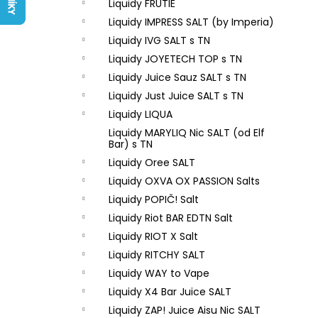
LIQUID ARAMAX 4PACK CIGAR
Liquidy FRUTIE
l
TOBACCO 4X10ML-18MG
Liquidy IMPRESS SALT (by Imperia)
558 Kč
Liquidy IVG SALT s TN
Liquidy JOYETECH TOP s TN
Liquidy Juice Sauz SALT s TN
Liquidy Just Juice SALT s TN
Liquidy LIQUA
Liquidy MARYLIQ Nic SALT (od Elf
Bar) s TN
Liquidy Oree SALT
Liquidy OXVA OX PASSION Salts
Liquidy POPIČ! Salt
Liquidy Riot BAR EDTN Salt
Liquidy RIOT X Salt
Liquidy RITCHY SALT
Liquidy WAY to Vape
Liquidy X4 Bar Juice SALT
Liquidy ZAP! Juice Aisu Nic SALT