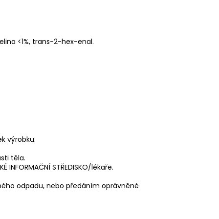
selina <1%, trans-2-hex-enal.
ek výrobku.
ti těla.
ICKÉ INFORMAČNÍ STŘEDISKO/lékaře.
čného odpadu, nebo předáním oprávněné