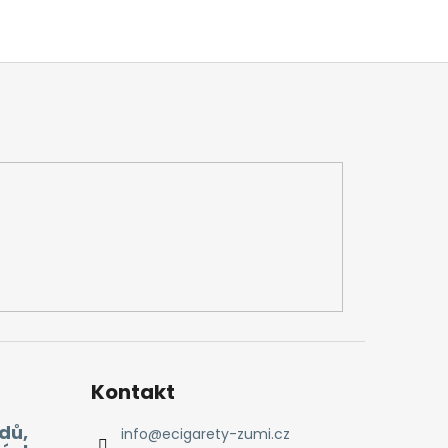
Kontakt
dů,
info
@
ecigarety-zumi.cz