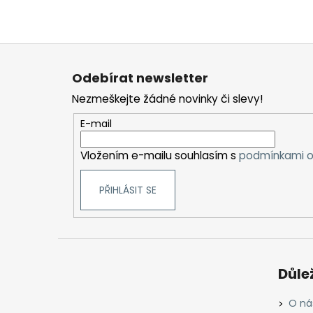
Z
á
Odebírat newsletter
p
Nezmeškejte žádné novinky či slevy!
a
t
E-mail
í
Vložením e-mailu souhlasím s
podmínkami o
PŘIHLÁSIT SE
Důle
O ná