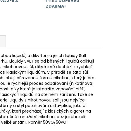
EVA 2-6%
máte
DOPRAVU
ZDARMA!
bou liquidů, a díky tomu jejich liquidy Salt
rhu. Liquidy SALT se od běžných liquidů odlišují
 nikotinovou sůl, díky které dochází k rychlejší
oti klasickým liquidům. V přírodě se tato sůl
obsahují přirozenou formu nikotinu, který je pro
dou je rychlejší proces odpařování (nikotinová
ost, díky které je intenzita vapování nižší,
 klasických liquidů na stejném zařízení. Také se
ie. Liquidy s nikotinovou solí jsou nejvíce
témy a styl potahování ústa-plíce, jako u
řáky, kteří přecházejí z klasických cigaret na
statečné množství nikotinu, bez jakéhokoli
 Velké Británii. Poměr 50VG/50PG