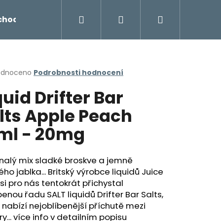
Hledat
Přihlášení
Nákupní
chodu
Novinky
Napište nám
Míchání liq
košík
rné
odnoceno
Podrobnosti hodnocení
cení
quid Drifter Bar
ktu
lts Apple Peach
ml - 20mg
ček.
nalý mix sladké broskve a jemně
ého jablka... Britský výrobce liquidů Juice
si pro nás tentokrát přichystal
Následující
benou řadu SALT liquidů Drifter Bar Salts,
 nabízí nejoblíbenější příchutě mezi
y... více info v detailním popisu