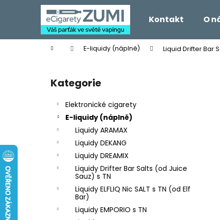
K
Přejít
na
o
Kontakt
O n
obsah
Zpět
Zpět
š
do
do
í
Domů
E-liquidy (náplně)
Liquid Drifter Bar
k
obchodu
obchodu
P
o
Kategorie
Přeskočit
s
kategorie
t
Elektronické cigarety
r
E-liquidy (náplně)
a
Liquidy ARAMAX
n
Liquidy DEKANG
n
Liquidy DREAMIX
í
Liquidy Drifter Bar Salts (od Juice
p
Sauz) s TN
a
Liquidy ELFLIQ Nic SALT s TN (od Elf
Bar)
n
Liquidy EMPORIO s TN
e