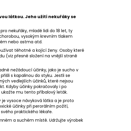
vou látkou. Jeho užití nekuřáky se
ro nekuřáky, mladé lidi do 18 let, ty
ní chorobou, vysokým krevním tlakem
yzém nebo astma atd.
žívat těhotné a kojící ženy. Osoby které
du (viz přesné složení na vnější straně
dné nežádoucí účinky, jako je sucho v
řišli s kapalinou do styku. Jestli se
ých vedlejších účinků, které nejsou
kt. Kdyby účinky pokračovaly i po
 ukažte mu tento příbalový leták.
 je vysoce návyková látka a je proto
oxické účinky při perorálním požití,
 svého praktického lékaře.
temném a suchém místě. Udržujte výrobek