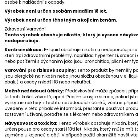
osobě k nakládání s odpady.
Výrobek není určen osobám mladším 18 let.
Výrobek není určen těhotným a kojícím ženám.
Zdravotní Varování
Tento výrobek obsahuje nikotin, který je vysoce návyko
nedoporučuje.
Kontraindikace:
E-liquid obsahuje nikotin a nedoporučuje se p
kteří trpí zdravotními problémy, například hypertenzí, srdeč
nebo potížemi s dýcháním jako jsou: bronchitida, plicní emf
Varování pro rizikové skupiny:
Tento produkt by neměly pou
jsou alergické na nikotin nebo jinou složku obsaženou v e-liqui
obalu) a osoby mladší 18 nebo nekuřáci.
Možné nežádoucí účinky:
Předávkování může způsobit přípa
ústech, kašel, závratě, apod. Prosím umyjte si ruce, pokud jste p
vyskytne některý z těchto nežádoucích účinků, včetně případn
uvedeny v této příbalové informaci, přestaňte používat produ
zastavení užívání, poraďte se s lékařem nebo zdravotníkem a
Návykovost a toxicita:
Tento výrobek obsahuje nikotin, který
určen pouze pro osoby starší 18ti let. Nikotin, který může mít t
zejména u kojenců a dětí. V případě požití okamžitě navštivte