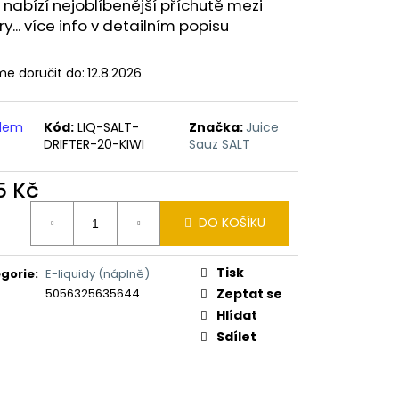
ERICAN BLEND 10ML-
 nabízí nejoblíbenější příchutě mezi
 MÍCHANÝ TABÁK)
y... více info v detailním popisu
e doručit do:
12.8.2026
adem
Kód:
LIQ-SALT-
Značka:
Juice
DRIFTER-20-KIWI
Sauz SALT
5 Kč
ná
DO KOŠÍKU
:
Tisk
gorie
:
E-liquidy (náplně)
5056325635644
Zeptat se
Hlídat
Sdílet