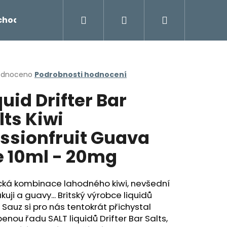
Hledat
Přihlášení
Nákupní
chodu
Novinky
Napište nám
Míchání liq
košík
rné
odnoceno
Podrobnosti hodnocení
cení
quid Drifter Bar
ktu
lts Kiwi
ssionfruit Guava
ček.
e 10ml - 20mg
ická kombinace lahodného kiwi, nevšední
uji a guavy... Britský výrobce liquidů
Následující
 Sauz si pro nás tentokrát přichystal
benou řadu SALT liquidů Drifter Bar Salts,