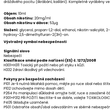
dráždivého pocitu (škrábání, kašlání). Kompletně vyráběny ve
Objem:
10ml
Obsah nikotinu:
20mg/ml
Obsah nikotinu v dávce:
53μg
Složení:
glycerol, propan-1,2-diol, ethanol, nikotin-salicylát, 
hydroxy-2,5-dimethylfuran-2(3H)-on.
Výstražný symbol nebezpečnosti
Signální slovo
Nebezpečí
Klasifikace směsi podle nařízení (ES) č. 1272/2008
H301+H311 Toxický při požití nebo při styku s kůží.
H332 Zdraví škodlivý při vdechování.
Pokyny pro bezpečné zacházení
P101 Je-li nutná lékařská pomoc, mějte po ruce obal nebo štít
P102 Uchovávejte mimo dosah dětí.
P264 Po manipulaci důkladně omyjte tvář, ruce a zasažené čás
P301+P312 PŘI POŽITÍ: Necítíte-li se dobře, volejte TOXIKOLOG
P405 Skladujte uzamčené.
P501 Odstraňte obsah/obal odevzdáním ve sběrně nebezpe