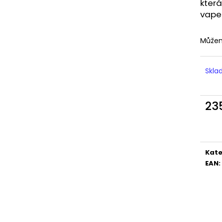
LIQUID DEKANG MENTHOL 10ML - 6MG
LIQUID LIQUA AM
která
(MENTOL)
6MG (AMERICKÝ
vaper
195 Kč
198 Kč
Můžem
Skl
23
Měr
cena
Kate
EAN
: