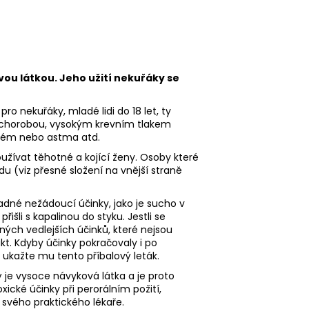
vou látkou. Jeho užití nekuřáky se
ro nekuřáky, mladé lidi do 18 let, ty
ní chorobou, vysokým krevním tlakem
yzém nebo astma atd.
žívat těhotné a kojící ženy. Osoby které
du (viz přesné složení na vnější straně
dné nežádoucí účinky, jako je sucho v
řišli s kapalinou do styku. Jestli se
ých vedlejších účinků, které nejsou
kt. Kdyby účinky pokračovaly i po
 ukažte mu tento příbalový leták.
 je vysoce návyková látka a je proto
oxické účinky při perorálním požití,
 svého praktického lékaře.