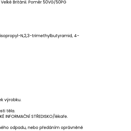
 Velké Británii. Poměr 50VG/50PG
2-isopropyl-N,2,3-trimethylbutyramid, 4-
ek výrobku.
ti těla.
ICKÉ INFORMAČNÍ STŘEDISKO/lékaře.
čného odpadu, nebo předáním oprávněné