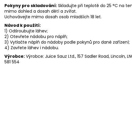
Pokyny pro skladování:
Skladujte při teplotě do 25 °C na 
mimo dohled a dosah dětí a zvířat.
Uchovávejte mimo dosah osob mladších 18 let.
Návod k použití:
1) Odšroubujte láhev;
2) Otevřete nádobu pro náplň;
3) Vytlačte náplň do nádoby podle pokynů pro dané zařízení;
4) Zavřete láhev i nádobu.
Výrobce:
Výrobce: Juice Sauz Ltd., 157 Sadler Road, Lincoln, LN
581 554