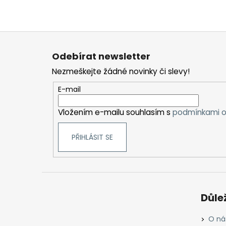
Z
á
Odebírat newsletter
p
Nezmeškejte žádné novinky či slevy!
a
t
E-mail
í
Vložením e-mailu souhlasím s
podmínkami o
PŘIHLÁSIT SE
Důle
O ná