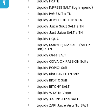
LIQUID ARAMAX 4PACK CIGAR
Liquidy FRUTIE
l
TOBACCO 4X10ML-18MG
Liquidy IMPRESS SALT (by Imperia)
558 Kč
Liquidy IVG SALT s TN
Liquidy JOYETECH TOP s TN
Liquidy Juice Sauz SALT s TN
Liquidy Just Juice SALT s TN
Liquidy LIQUA
Liquidy MARYLIQ Nic SALT (od Elf
Bar) s TN
Liquidy Oree SALT
Liquidy OXVA OX PASSION Salts
Liquidy POPIČ! Salt
Liquidy Riot BAR EDTN Salt
Liquidy RIOT X Salt
Liquidy RITCHY SALT
Liquidy WAY to Vape
Liquidy X4 Bar Juice SALT
Liquidy ZAP! Juice Aisu Nic SALT