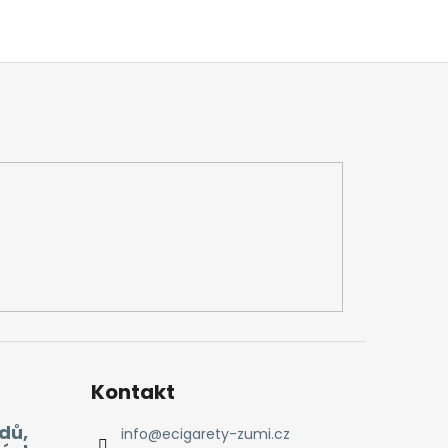
Kontakt
dů,
info
@
ecigarety-zumi.cz