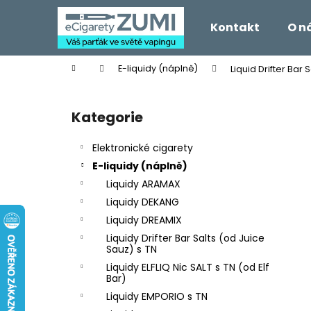
K
Přejít
na
o
Kontakt
O n
obsah
Zpět
Zpět
š
do
do
í
Domů
E-liquidy (náplně)
Liquid Drifter Bar
k
obchodu
obchodu
P
o
Kategorie
Přeskočit
s
kategorie
t
Elektronické cigarety
r
E-liquidy (náplně)
a
Liquidy ARAMAX
n
Liquidy DEKANG
n
Liquidy DREAMIX
í
Liquidy Drifter Bar Salts (od Juice
p
Sauz) s TN
a
Liquidy ELFLIQ Nic SALT s TN (od Elf
Bar)
n
Liquidy EMPORIO s TN
e