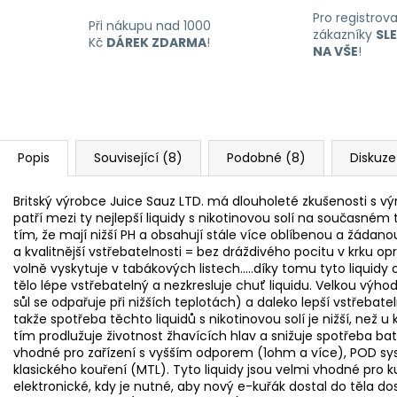
Pro registrov
Při nákupu nad 1000
zákazníky
SL
Kč
DÁREK ZDARMA
!
NA VŠE
!
Popis
Související (8)
Podobné (8)
Diskuze
Britský výrobce Juice Sauz LTD. má dlouholeté zkušenosti s výro
patří mezi ty nejlepší liquidy s nikotinovou solí na současném t
tím, že mají nižší PH a obsahují stále více oblíbenou a žádanou
a kvalitnější vstřebatelnosti = bez dráždivého pocitu v krku opr
volně vyskytuje v tabákových listech.....díky tomu tyto liquidy 
tělo lépe vstřebatelný a nezkresluje chuť liquidu. Velkou výho
sůl se odpařuje při nižších teplotách) a daleko lepší vstřebateln
takže spotřeba těchto liquidů s nikotinovou solí je nižší, než u
tím prodlužuje životnost žhavících hlav a snižuje spotřeba bater
vhodné pro zařízení s vyšším odporem (1ohm a více), POD sys
klasického kouření (MTL). Tyto liquidy jsou velmi vhodné pro ku
elektronické, kdy je nutné, aby nový e-kuřák dostal do těla do