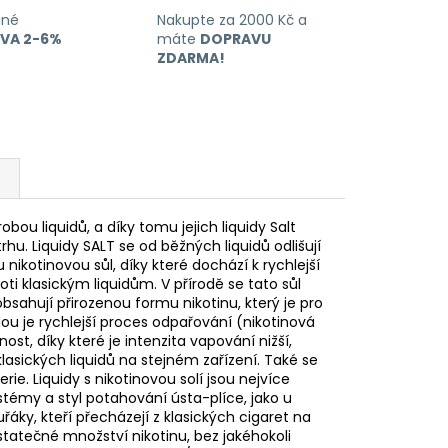
ané
Nakupte za 2000 Kč a
EVA 2-6%
máte
DOPRAVU
ZDARMA!
bou liquidů, a díky tomu jejich liquidy Salt
rhu. Liquidy SALT se od běžných liquidů odlišují
 nikotinovou sůl, díky které dochází k rychlejší
oti klasickým liquidům. V přírodě se tato sůl
obsahují přirozenou formu nikotinu, který je pro
dou je rychlejší proces odpařování (nikotinová
ost, díky které je intenzita vapování nižší,
 klasických liquidů na stejném zařízení. Také se
ie. Liquidy s nikotinovou solí jsou nejvíce
témy a styl potahování ústa-plíce, jako u
řáky, kteří přecházejí z klasických cigaret na
statečné množství nikotinu, bez jakéhokoli