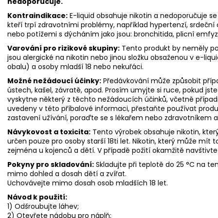
nedoporučuje.
Kontraindikace:
E-liquid obsahuje nikotin a nedoporučuje se p
kteří trpí zdravotními problémy, například hypertenzí, srdeč
nebo potížemi s dýcháním jako jsou: bronchitida, plicní emf
Varování pro rizikové skupiny:
Tento produkt by neměly pou
jsou alergické na nikotin nebo jinou složku obsaženou v e-liqui
obalu) a osoby mladší 18 nebo nekuřáci.
Možné nežádoucí účinky:
Předávkování může způsobit přípa
ústech, kašel, závratě, apod. Prosím umyjte si ruce, pokud jste p
vyskytne některý z těchto nežádoucích účinků, včetně případn
uvedeny v této příbalové informaci, přestaňte používat produ
zastavení užívání, poraďte se s lékařem nebo zdravotníkem a
Návykovost a toxicita:
Tento výrobek obsahuje nikotin, který
určen pouze pro osoby starší 18ti let. Nikotin, který může mít t
zejména u kojenců a dětí. V případě požití okamžitě navštivte
Pokyny pro skladování:
Skladujte při teplotě do 25 °C na 
mimo dohled a dosah dětí a zvířat.
Uchovávejte mimo dosah osob mladších 18 let.
Návod k použití:
1) Odšroubujte láhev;
2) Otevřete nádobu pro náplň;