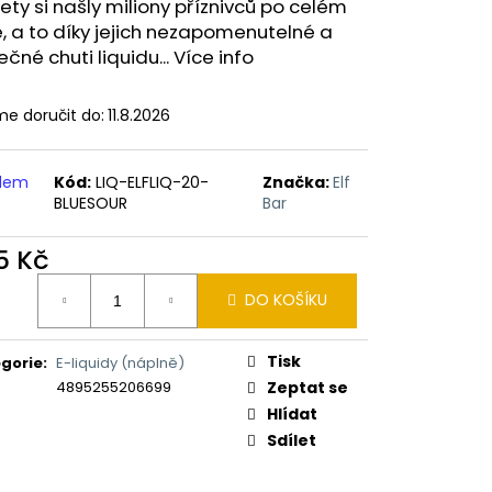
ERICAN BLEND 10ML-
ety si našly miliony příznivců po celém
 MÍCHANÝ TABÁK)
, a to díky jejich nezapomenutelné a
ečné chuti liquidu... Více info
e doručit do:
11.8.2026
adem
Kód:
LIQ-ELFLIQ-20-
Značka:
Elf
BLUESOUR
Bar
5 Kč
ná
DO KOŠÍKU
:
Tisk
gorie
:
E-liquidy (náplně)
4895255206699
Zeptat se
Hlídat
Sdílet