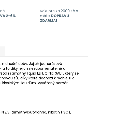
ané
Nakupte za 2000 Kč a
EVA 2-6%
máte
DOPRAVU
ZDARMA!
m dnešní doby. Jejich jednorázové
ě, a to díky jejich nezapomenutelné a
ystal i samotný liquid ELFLIQ Nic SALT, který se
inovou sůl, díky které dochází k rychlejší a
roti klasickým liquidům. Vyvážený poměr
l-N,2,3-trimethylbutyramid, nikotin (ISO),