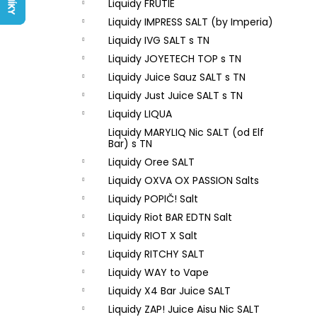
LIQUID ARAMAX 4PACK CIGAR
Liquidy FRUTIE
l
TOBACCO 4X10ML-18MG
Liquidy IMPRESS SALT (by Imperia)
558 Kč
Liquidy IVG SALT s TN
Liquidy JOYETECH TOP s TN
Liquidy Juice Sauz SALT s TN
Liquidy Just Juice SALT s TN
Liquidy LIQUA
Liquidy MARYLIQ Nic SALT (od Elf
Bar) s TN
Liquidy Oree SALT
Liquidy OXVA OX PASSION Salts
Liquidy POPIČ! Salt
Liquidy Riot BAR EDTN Salt
Liquidy RIOT X Salt
Liquidy RITCHY SALT
Liquidy WAY to Vape
Liquidy X4 Bar Juice SALT
Liquidy ZAP! Juice Aisu Nic SALT