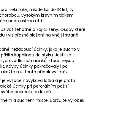
ro nekuřáky, mladé lidi do 18 let, ty
ní chorobou, vysokým krevním tlakem
yzém nebo astma atd.
žívat těhotné a kojící ženy. Osoby které
du (viz přesné složení na vnější straně
dné nežádoucí účinky, jako je sucho v
řišli s kapalinou do styku. Jestli se
ých vedlejších účinků, které nejsou
kt. Kdyby účinky pokračovaly i po
 ukažte mu tento příbalový leták.
 je vysoce návyková látka a je proto
oxické účinky při perorálním požití,
 svého praktického lékaře.
temném a suchém místě. Udržujte výrobek