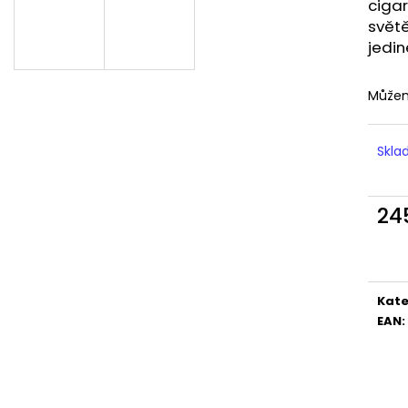
LIQUID DEKANG MENTHOL 10ML - 6MG
LIQUID LIQUA AM
cigar
(MENTOL)
6MG (AMERICKÝ
světě
195 Kč
198 Kč
jedin
Můžem
Skl
24
Měr
cena
Kate
EAN
: