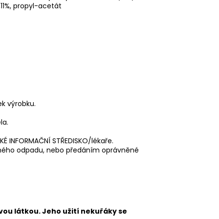
11%, propyl-acetát
ek výrobku.
la.
e.
ICKÉ INFORMAČNÍ STŘEDISKO/lékaře.
čného odpadu, nebo předáním oprávněné
vou látkou. Jeho užití nekuřáky se