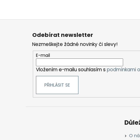
Z
á
Odebírat newsletter
p
Nezmeškejte žádné novinky či slevy!
a
t
E-mail
í
Vložením e-mailu souhlasím s
podmínkami o
PŘIHLÁSIT SE
Důle
O ná