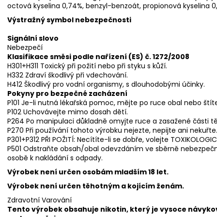
octová kyselina 0,74%, benzyl-benzoát, propionová kyselina 0,
Výstražný symbol nebezpečnosti
Signální slovo
Nebezpečí
Klasifikace směsi podle nařízení (ES) č. 1272/2008
H301+H311 Toxický při požití nebo při styku s kůží.
H332 Zdraví škodlivý při vdechování.
H412 Škodlivý pro vodní organismy, s dlouhodobými účinky.
Pokyny pro bezpečné zacházení
P101 Je-li nutná lékařská pomoc, mějte po ruce obal nebo štít
P102 Uchovávejte mimo dosah dětí.
P264 Po manipulaci důkladně omyjte ruce a zasažené části tě
P270 Při používání tohoto výrobku nejezte, nepijte ani nekuřt
P301+P312 PŘI POŽITÍ: Necítíte-li se dobře, volejte TOXIKOLOG
P501 Odstraňte obsah/obal odevzdáním ve sběrně nebezpe
osobě k nakládání s odpady.
Výrobek není určen osobám mladším 18 let.
Výrobek není určen těhotným a kojícím ženám.
Zdravotní Varování
Tento výrobek obsahuje nikotin, který je vysoce návyko