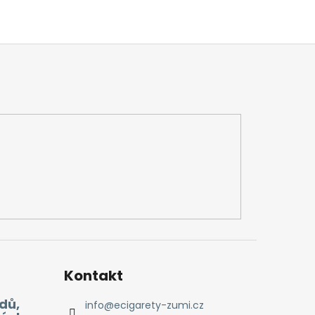
Kontakt
dů,
info
@
ecigarety-zumi.cz