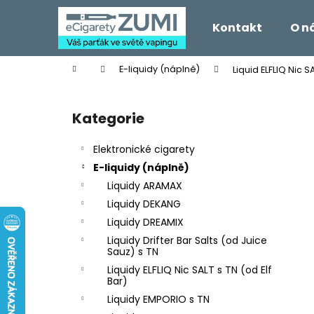
K
Přejít
na
o
Kontakt
O n
obsah
Zpět
Zpět
š
do
do
í
Domů
E-liquidy (náplně)
Liquid ELFLIQ Nic
k
obchodu
obchodu
P
o
Kategorie
Přeskočit
s
kategorie
t
Elektronické cigarety
r
E-liquidy (náplně)
a
Liquidy ARAMAX
n
Liquidy DEKANG
n
Liquidy DREAMIX
í
Liquidy Drifter Bar Salts (od Juice
p
Sauz) s TN
a
Liquidy ELFLIQ Nic SALT s TN (od Elf
Bar)
n
Liquidy EMPORIO s TN
e