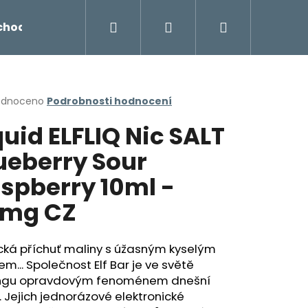
Hledat
Přihlášení
Nákupní
chodu
Novinky
Napište nám
Míchání liq
košík
rné
odnoceno
Podrobnosti hodnocení
cení
quid ELFLIQ Nic SALT
ktu
ueberry Sour
spberry 10ml -
ček.
0mg CZ
cká příchuť maliny s úžasným kyselým
em... Společnost Elf Bar je ve světě
Následující
ngu opravdovým fenoménem dnešní
 Jejich jednorázové elektronické