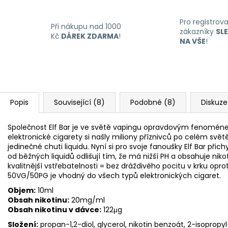
Pro registrov
Při nákupu nad 1000
zákazníky
SL
Kč
DÁREK ZDARMA
!
NA VŠE
!
Popis
Související (8)
Podobné (8)
Diskuze
Společnost Elf Bar je ve světě vapingu opravdovým fenoméne
elektronické cigarety si našly miliony příznivců po celém svět
jedinečné chuti liquidu. Nyní si pro svoje fanoušky Elf Bar přich
od běžných liquidů odlišují tím, že má nižší PH a obsahuje nikot
kvalitnější vstřebatelnosti = bez dráždivého pocitu v krku op
50VG/50PG je vhodný do všech typů elektronických cigaret.
Objem:
10ml
Obsah nikotinu:
20mg/ml
Obsah nikotinu v dávce:
122μg
Složení:
propan-1,2-diol, glycerol, nikotin benzoát, 2-isopropy