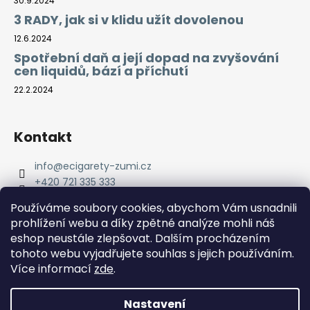
30.9.2024
3 RADY, jak si v klidu užít dovolenou
12.6.2024
Spotřební daň a její dopad na zvyšování
cen liquidů, bází a příchutí
22.2.2024
Kontakt
info
@
ecigarety-zumi.cz
+420 721 335 333
Facebook eCigarety ZUMI
Používáme soubory cookies, abychom Vám usnadnili
prohlížení webu a díky zpětné analýze mohli náš
eshop neustále zlepšovat. Dalším procházením
tohoto webu vyjadřujete souhlas s jejich používáním.
Více informací
zde
.
Nastavení