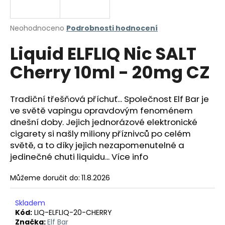
a
j
Průměrné
Neohodnoceno
Podrobnosti hodnocení
í
hodnocení
Liquid ELFLIQ Nic SALT
produktu
t
je
?
Cherry 10ml - 20mg CZ
0,0
z
5
hvězdiček.
Tradiční třešňová příchuť... Společnost Elf Bar je
ve světě vapingu opravdovým fenoménem
HLEDAT
dnešní doby. Jejich jednorázové elektronické
cigarety si našly miliony příznivců po celém
světě, a to díky jejich nezapomenutelné a
jedinečné chuti liquidu... Více info
D
o
Můžeme doručit do:
11.8.2026
p
o
r
Skladem
Kód:
LIQ-ELFLIQ-20-CHERRY
u
Značka:
Elf Bar