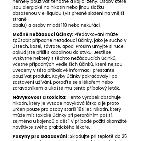
neměly používat těhotné a kojící ženy. Osoby které
jsou alergické na nikotin nebo jinou složku
obsaženou v e-liquidu (viz přesné složení na vnější
straně
obalu) a osoby mladší 18 nebo nekuřáci.
Možné nežádoucí účinky:
Předávkování může
způsobit případné nežádoucí účinky, jako je sucho v
ústech, kašel, závratě, apod. Prosím umyjte si ruce,
pokud jste přišli s kapalinou do styku. Jestli se
vyskytne některý z těchto nežádoucích účinků,
včetně případných vedlejších účinků, které nejsou
uvedeny v této příbalové informaci, přestaňte
používat produkt. Kdyby účinky pokračovaly i po
zastavení užívání, poraďte se s lékařem nebo
zdravotníkem a ukažte mu tento příbalový leták.
Návykovost a toxicita:
Tento výrobek obsahuje
nikotin, který je vysoce návyková látka a je proto
určen pouze pro osoby starší 18ti let. Nikotin, který
může mít toxické účinky při perorálním požití,
zejména u kojenců a dětí. V případě požití okamžitě
navštivte svého praktického lékaře.
Pokyny pro skladování:
Skladujte při teplotě do 25