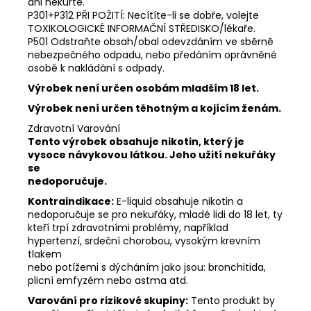
ani nekuřte.
P301+P312 PŘI POŽITÍ: Necítíte-li se dobře, volejte
TOXIKOLOGICKÉ INFORMAČNÍ STŘEDISKO/lékaře.
P501 Odstraňte obsah/obal odevzdáním ve sběrně
nebezpečného odpadu, nebo předáním oprávněné
osobě k nakládání s odpady.
Výrobek není určen osobám mladším 18 let.
Výrobek není určen těhotným a kojícím ženám.
Zdravotní Varování
Tento výrobek obsahuje nikotin, který je
vysoce návykovou látkou. Jeho užití nekuřáky
se
nedoporučuje.
Kontraindikace:
E-liquid obsahuje nikotin a
nedoporučuje se pro nekuřáky, mladé lidi do 18 let, ty
kteří trpí zdravotními problémy, například
hypertenzí, srdeční chorobou, vysokým krevním
tlakem
nebo potížemi s dýcháním jako jsou: bronchitida,
plicní emfyzém nebo astma atd.
Varování pro rizikové skupiny:
Tento produkt by