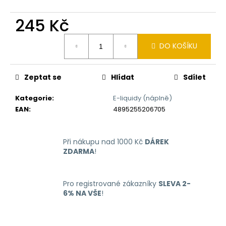
č
u
245 Kč
j
e
Měrná
m
DO KOŠÍKU
cena:
e
Zeptat se
Hlídat
Sdílet
LIQUID
ARAMAX
Kategorie
:
E-liquidy (náplně)
4PACK
EAN
:
4895255206705
MAX
MENTHOL
4X10ML-
12MG
Při nákupu nad 1000 Kč
DÁREK
558
ZDARMA
!
Kč
Pro registrované zákazníky
SLEVA 2-
6% NA VŠE
!