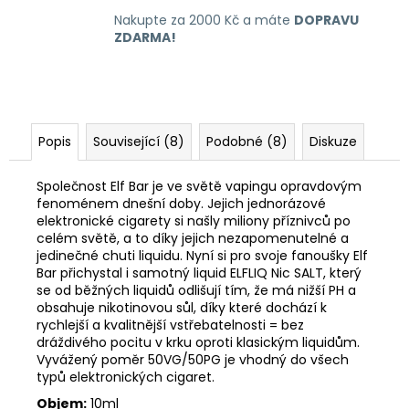
Nakupte za 2000 Kč a máte
DOPRAVU
ZDARMA!
Popis
Související (8)
Podobné (8)
Diskuze
Společnost Elf Bar je ve světě vapingu opravdovým
fenoménem dnešní doby. Jejich jednorázové
elektronické cigarety si našly miliony příznivců po
celém světě, a to díky jejich nezapomenutelné a
jedinečné chuti liquidu. Nyní si pro svoje fanoušky Elf
Bar přichystal i samotný liquid ELFLIQ Nic SALT, který
se od běžných liquidů odlišují tím, že má nižší PH a
obsahuje nikotinovou sůl, díky které dochází k
rychlejší a kvalitnější vstřebatelnosti = bez
dráždivého pocitu v krku oproti klasickým liquidům.
Vyvážený poměr 50VG/50PG je vhodný do všech
typů elektronických cigaret.
Objem:
10ml