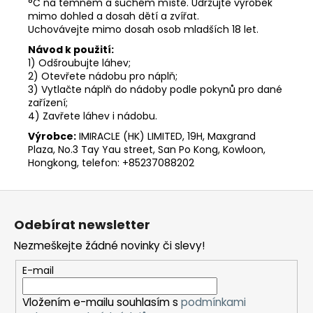
°C na temném a suchém místě. Udržujte výrobek
mimo dohled a dosah dětí a zvířat.
Uchovávejte mimo dosah osob mladších 18 let.
Návod k použití:
1) Odšroubujte láhev;
2) Otevřete nádobu pro náplň;
3) Vytlačte náplň do nádoby podle pokynů pro dané
zařízení;
4) Zavřete láhev i nádobu.
Výrobce:
IMIRACLE (HK) LIMITED, 19H, Maxgrand
Plaza, No.3 Tay Yau street, San Po Kong, Kowloon,
Hongkong, telefon: +85237088202
Z
á
Odebírat newsletter
p
Nezmeškejte žádné novinky či slevy!
a
t
E-mail
í
Vložením e-mailu souhlasím s
podmínkami