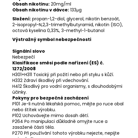
Obsah nikotinu:
20mg/ml
Obsah nikotinu v dávce:
133μg
Složení:
propan-1,2-diol, glycerol, nikotin benzoát,
2-isopropyl-N,2,3-trimethylbutyramid, nikotin (ISO),
octová kyselina 0,33%, 3-methyl-1-butanol
Výstražný symbol nebezpečnosti
Signální slovo
Nebezpečí
Klasifikace směsi podle nařízení (ES) č.
1272/2008
H301+H311 Toxický při požití nebo při styku s kůží.
H332 Zdraví škodlivý při vdechování.
H412 Škodlivý pro vodní organismy, s dlouhodobými
účinky.
Pokyny pro bezpečné zacházení
P101 Je-li nutná lékařská pomoc, mějte po ruce obal
nebo štítek výrobku.
P102 Uchovávejte mimo dosah dětí.
P264 Po manipulaci důkladně omyjte ruce a
zasažené části těla.
P270 Při používání tohoto výrobku nejezte, nepijte