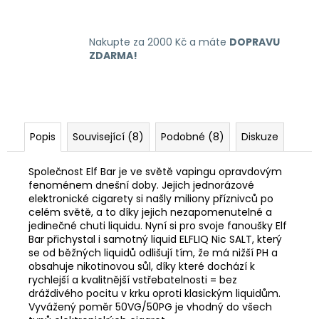
Nakupte za 2000 Kč a máte
DOPRAVU
ZDARMA!
Popis
Související (8)
Podobné (8)
Diskuze
Společnost Elf Bar je ve světě vapingu opravdovým
fenoménem dnešní doby. Jejich jednorázové
elektronické cigarety si našly miliony příznivců po
celém světě, a to díky jejich nezapomenutelné a
jedinečné chuti liquidu. Nyní si pro svoje fanoušky Elf
Bar přichystal i samotný liquid ELFLIQ Nic SALT, který
se od běžných liquidů odlišují tím, že má nižší PH a
obsahuje nikotinovou sůl, díky které dochází k
rychlejší a kvalitnější vstřebatelnosti = bez
dráždivého pocitu v krku oproti klasickým liquidům.
Vyvážený poměr 50VG/50PG je vhodný do všech