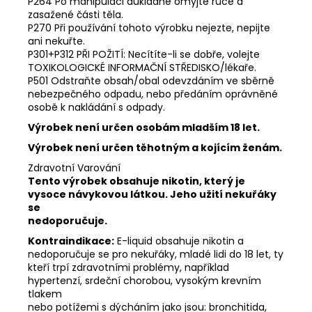
P264 Po manipulaci důkladně omyjte ruce a
zasažené části těla.
P270 Při používání tohoto výrobku nejezte, nepijte
ani nekuřte.
P301+P312 PŘI POŽITÍ: Necítíte-li se dobře, volejte
TOXIKOLOGICKÉ INFORMAČNÍ STŘEDISKO/lékaře.
P501 Odstraňte obsah/obal odevzdáním ve sběrně
nebezpečného odpadu, nebo předáním oprávněné
osobě k nakládání s odpady.
Výrobek není určen osobám mladším 18 let.
Výrobek není určen těhotným a kojícím ženám.
Zdravotní Varování
Tento výrobek obsahuje nikotin, který je
vysoce návykovou látkou. Jeho užití nekuřáky
se
nedoporučuje.
Kontraindikace:
E-liquid obsahuje nikotin a
nedoporučuje se pro nekuřáky, mladé lidi do 18 let, ty
kteří trpí zdravotními problémy, například
hypertenzí, srdeční chorobou, vysokým krevním
tlakem
nebo potížemi s dýcháním jako jsou: bronchitida,