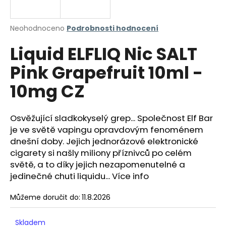
a
j
Průměrné
Neohodnoceno
Podrobnosti hodnocení
í
hodnocení
Liquid ELFLIQ Nic SALT
produktu
t
je
?
Pink Grapefruit 10ml -
0,0
z
10mg CZ
5
hvězdiček.
Osvěžující sladkokyselý grep... Společnost Elf Bar
HLEDAT
je ve světě vapingu opravdovým fenoménem
dnešní doby. Jejich jednorázové elektronické
cigarety si našly miliony příznivců po celém
D
světě, a to díky jejich nezapomenutelné a
o
jedinečné chuti liquidu... Více info
p
o
Můžeme doručit do:
11.8.2026
r
u
Skladem