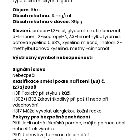
typů elektronických cigaret.
Objem:
10ml
Obsah nikotinu:
10mg/ml
Obsah nikotinu v dávce:
86μg
Složení:
propan-1,2-diol, glycerol, nikotin benzoát,
d-limonen, 2-isopropyl-N,2,3-trimethylbutyramid,
octová kyselina 0,63%, kyselina mléčná, linalool, 2-
methylbutanová kyselina, methyl-cinnamát
Výstražný symbol nebezpečnosti
Signální slovo
Nebezpečí
Klasifikace směsi podle nařízení (ES) č.
1272/2008
H311 Toxický při styku s kůží.
H302+H332 Zdraví škodlivý při požití nebo při
vdechování.
H317 Může vyvolat alergickou kožní reakci.
Pokyny pro bezpečné zacházení
P101 Je-li nutná lékařská pomoc, mějte po ruce obal
nebo štítek výrobku.
P102 Uchovávejte mimo dosah dětí.