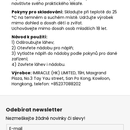
navštivte svého praktického lékaře.
Pokyny pro skladování:
Skladujte při teplotě do 25
°C na temném a suchém místě. Udržujte výrobek
mimo dohled a dosah dětí a zvířat.
Uchovávejte mimo dosah osob mladších 18 let.
Návod k použití:
1) Odšroubujte láhev;
2) Otevřete nádobu pro náplň;
3) Vytlačte náplň do nádoby podle pokynů pro dané
zařízení;
4) Zavřete láhev i nádobu.
Výrobce:
IMIRACLE (HK) LIMITED, 19H, Maxgrand
Plaza, No.3 Tay Yau street, San Po Kong, Kowloon,
Hongkong, telefon: +85237088202
Z
á
Odebírat newsletter
p
Nezmeškejte žádné novinky či slevy!
a
t
E-mail