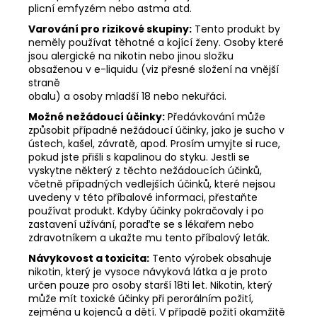
plicní emfyzém nebo astma atd.
Varování pro rizikové skupiny:
Tento produkt by
neměly používat těhotné a kojící ženy. Osoby které
jsou alergické na nikotin nebo jinou složku
obsaženou v e-liquidu (viz přesné složení na vnější
straně
obalu) a osoby mladší 18 nebo nekuřáci.
Možné nežádoucí účinky:
Předávkování může
způsobit případné nežádoucí účinky, jako je sucho v
ústech, kašel, závratě, apod. Prosím umyjte si ruce,
pokud jste přišli s kapalinou do styku. Jestli se
vyskytne některý z těchto nežádoucích účinků,
včetně případných vedlejších účinků, které nejsou
uvedeny v této příbalové informaci, přestaňte
používat produkt. Kdyby účinky pokračovaly i po
zastavení užívání, poraďte se s lékařem nebo
zdravotníkem a ukažte mu tento příbalový leták.
Návykovost a toxicita:
Tento výrobek obsahuje
nikotin, který je vysoce návyková látka a je proto
určen pouze pro osoby starší 18ti let. Nikotin, který
může mít toxické účinky při perorálním požití,
zejména u kojenců a dětí. V případě požití okamžitě