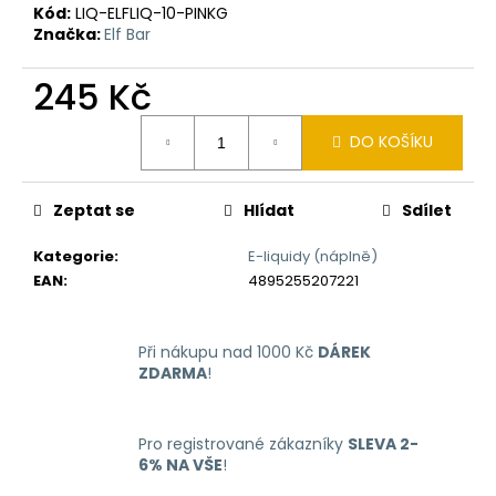
č
Kód:
LIQ-ELFLIQ-10-PINKG
u
Značka:
Elf Bar
j
e
245 Kč
m
e
Měrná
DO KOŠÍKU
cena:
RITCHY
DUO
Zeptat se
Hlídat
Sdílet
POD
ELEKTRONICKÁ
Kategorie
:
E-liquidy (náplně)
CIGARETA
EAN
:
4895255207221
1000MAH
BLUE
398
Kč
Při nákupu nad 1000 Kč
DÁREK
ZDARMA
!
Pro registrované zákazníky
SLEVA 2-
6% NA VŠE
!