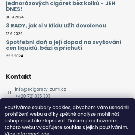
jednorázových cigaret bez kolků - JEN
DNES!
30.9.2024
3 RADY, jak si v klidu užít dovolenou
12.6.2024
Spotřební daň a její dopad na zvyšování
cen liquidů, bází a příchutí
22.2.2024
Kontakt
info
@
ecigarety-zumi.cz
+420 721 335 333
Facebook eCigarety ZUMI
Používáme soubory cookies, abychom Vám usnadnili
prohlížení webu a díky zpětné analýze mohli náš
eshop neustále zlepšovat. Dalším procházením
tohoto webu vyjadřujete souhlas s jejich používáním.
Více informací
zde
.