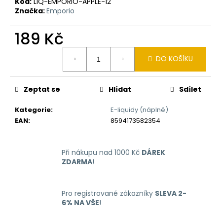
č
Kód:
LIQ-EMPORIO-APPLE-12
u
Značka:
Emporio
j
e
189 Kč
m
Měrná
e
DO KOŠÍKU
cena:
LIQUID
Zeptat se
Hlídat
Sdílet
LIQUA
4PACK
BRIGHT
Kategorie
:
E-liquidy (náplně)
TOBACCO
EAN
:
8594173582354
4X10ML-
6MG
(ČISTÁ
TABÁKOVÁ
Při nákupu nad 1000 Kč
DÁREK
PŘÍCHUŤ)
ZDARMA
!
638
Kč
Pro registrované zákazníky
SLEVA 2-
6% NA VŠE
!