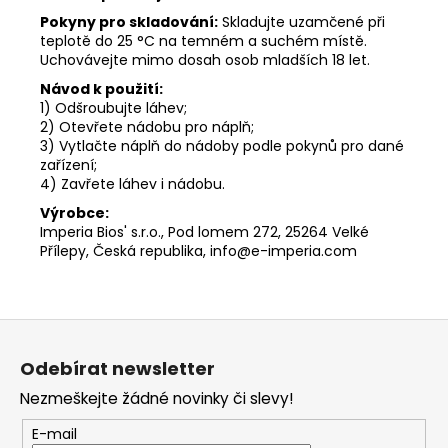
Pokyny pro skladování:
Skladujte uzamčené při
teplotě do 25 °C na temném a suchém místě.
Uchovávejte mimo dosah osob mladších 18 let.
Návod k použití:
1) Odšroubujte láhev;
2) Otevřete nádobu pro náplň;
3) Vytlačte náplň do nádoby podle pokynů pro dané
zařízení;
4) Zavřete láhev i nádobu.
Výrobce:
Imperia Bios' s.r.o., Pod lomem 272, 25264 Velké
Přílepy, Česká republika, info@e-imperia.com
Z
á
Odebírat newsletter
p
Nezmeškejte žádné novinky či slevy!
a
t
E-mail