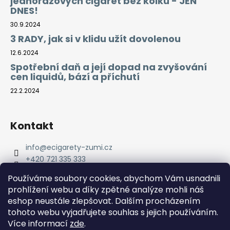
jednorázových cigaret bez kolků - JEN
DNES!
30.9.2024
3 RADY, jak si v klidu užít dovolenou
12.6.2024
Spotřební daň a její dopad na zvyšování
cen liquidů, bází a příchutí
22.2.2024
Kontakt
info
@
ecigarety-zumi.cz
+420 721 335 333
Facebook eCigarety ZUMI
Používáme soubory cookies, abychom Vám usnadnili
prohlížení webu a díky zpětné analýze mohli náš
eshop neustále zlepšovat. Dalším procházením
tohoto webu vyjadřujete souhlas s jejich používáním.
Více informací
zde
.