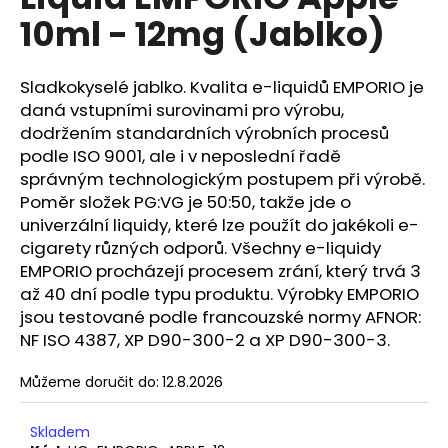
je
a
10ml - 12mg (Jablko)
0,0
z
j
5
í
hvězdiček.
Sladkokyselé jablko. Kvalita e-liquidů EMPORIO je
t
daná vstupními surovinami pro výrobu,
?
dodržením standardních výrobních procesů
podle ISO 9001, ale i v neposlední řadě
správným technologickým postupem při výrobě.
Poměr složek PG:VG je 50:50, takže jde o
univerzální liquidy, které lze použít do jakékoli e-
HLEDAT
cigarety různých odporů. Všechny e-liquidy
EMPORIO procházejí procesem zrání, který trvá 3
až 40 dní podle typu produktu. Výrobky EMPORIO
jsou testované podle francouzské normy AFNOR:
D
o
NF ISO 4387, XP D90-300-2 a XP D90-300-3.
p
o
Můžeme doručit do:
12.8.2026
r
u
Skladem