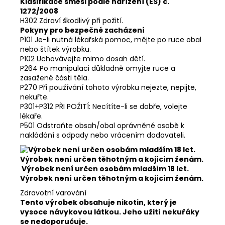
Klasifikace směsi podle nařízení (ES) č.
1272/2008
H302 Zdraví škodlivý při požití.
Pokyny pro bezpečné zacházení
P101 Je-li nutná lékařská pomoc, mějte po ruce obal
nebo štítek výrobku.
P102 Uchovávejte mimo dosah dětí.
P264 Po manipulaci důkladně omyjte ruce a
zasažené části těla.
P270 Při používání tohoto výrobku nejezte, nepijte,
nekuřte.
P301+P312 PŘI POŽITÍ: Necítíte-li se dobře, volejte
lékaře.
P501 Odstraňte obsah/obal oprávněné osobě k
nakládání s odpady nebo vrácením dodavateli.
Výrobek není určen osobám mladším 18 let.
Výrobek není určen těhotným a kojícím ženám.
Zdravotní varování
Tento výrobek obsahuje nikotin, který je
vysoce návykovou látkou. Jeho užití nekuřáky
se nedoporučuje.