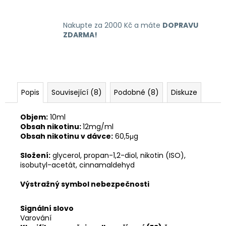
Nakupte za 2000 Kč a máte
DOPRAVU
ZDARMA!
Popis
Související (8)
Podobné (8)
Diskuze
Objem:
10ml
Obsah nikotinu:
12mg/ml
Obsah nikotinu v dávce:
60,5μg
Složení:
glycerol, propan-1,2-diol, nikotin (ISO),
isobutyl-acetát, cinnamaldehyd
Výstražný symbol nebezpečnosti
Signální slovo
Varování