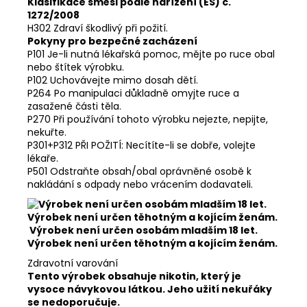
Klasifikace směsi podle nařízení (ES) č.
1272/2008
H302 Zdraví škodlivý při požití.
Pokyny pro bezpečné zacházení
P101 Je-li nutná lékařská pomoc, mějte po ruce obal
nebo štítek výrobku.
P102 Uchovávejte mimo dosah dětí.
P264 Po manipulaci důkladně omyjte ruce a
zasažené části těla.
P270 Při používání tohoto výrobku nejezte, nepijte,
nekuřte.
P301+P312 PŘI POŽITÍ: Necítíte-li se dobře, volejte
lékaře.
P501 Odstraňte obsah/obal oprávněné osobě k
nakládání s odpady nebo vrácením dodavateli.
Výrobek není určen osobám mladším 18 let.
Výrobek není určen těhotným a kojícím ženám.
Zdravotní varování
Tento výrobek obsahuje nikotin, který je
vysoce návykovou látkou. Jeho užití nekuřáky
se nedoporučuje.