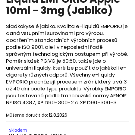
je
a
10ml - 3mg (Jablko)
0,0
z
j
5
í
hvězdiček.
Sladkokyselé jablko. Kvalita e-liquidů EMPORIO je
t
daná vstupními surovinami pro výrobu,
?
dodržením standardních výrobních procesů
podle ISO 9001, ale i v neposlední řadě
správným technologickým postupem při výrobě.
Poměr složek PG:VG je 50:50, takže jde o
univerzální liquidy, které lze použít do jakékoli e-
HLEDAT
cigarety různých odporů. Všechny e-liquidy
EMPORIO procházejí procesem zrání, který trvá 3
až 40 dní podle typu produktu. Výrobky EMPORIO
jsou testované podle francouzské normy AFNOR:
D
o
NF ISO 4387, XP D90-300-2 a XP D90-300-3.
p
o
Můžeme doručit do:
12.8.2026
r
u
Skladem