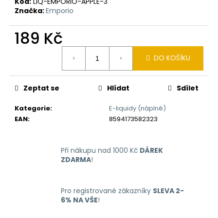
č
Kód:
LIQ-EMPORIO-APPLE-3
u
Značka:
Emporio
j
e
189 Kč
m
Měrná
e
DO KOŠÍKU
cena:
LIQUID
Zeptat se
Hlídat
Sdílet
LIQUA
4PACK
BRIGHT
Kategorie
:
E-liquidy (náplně)
TOBACCO
EAN
:
8594173582323
4X10ML-
6MG
(ČISTÁ
TABÁKOVÁ
Při nákupu nad 1000 Kč
DÁREK
PŘÍCHUŤ)
ZDARMA
!
638
Kč
Pro registrované zákazníky
SLEVA 2-
6% NA VŠE
!