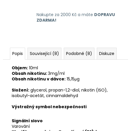
Nakupte za 2000 Kč a máte
DOPRAVU
ZDARMA!
Popis
Související (8)
Podobné (8)
Diskuze
Objem:
10ml
Obsah nikotinu:
3mg/ml
Obsah nikotinu v dávce:
15,15μg
Složení:
glycerol, propan-1,2-diol, nikotin (ISO),
isobutyl-acetát, cinnamaldehyd
Výstražný symbol nebezpečnosti
Signální slovo
Varování