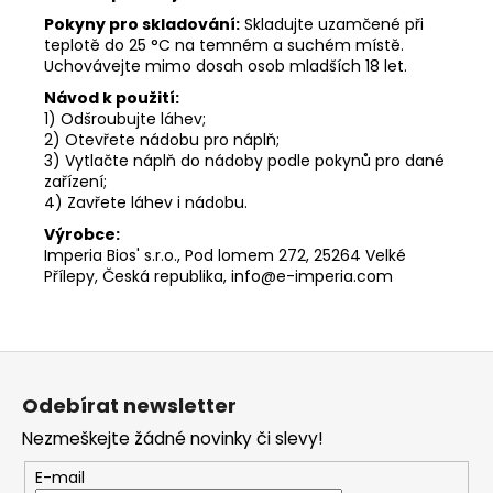
Pokyny pro skladování:
Skladujte uzamčené při
teplotě do 25 °C na temném a suchém místě.
Uchovávejte mimo dosah osob mladších 18 let.
Návod k použití:
1) Odšroubujte láhev;
2) Otevřete nádobu pro náplň;
3) Vytlačte náplň do nádoby podle pokynů pro dané
zařízení;
4) Zavřete láhev i nádobu.
Výrobce:
Imperia Bios' s.r.o., Pod lomem 272, 25264 Velké
Přílepy, Česká republika, info@e-imperia.com
Z
á
Odebírat newsletter
p
Nezmeškejte žádné novinky či slevy!
a
t
E-mail