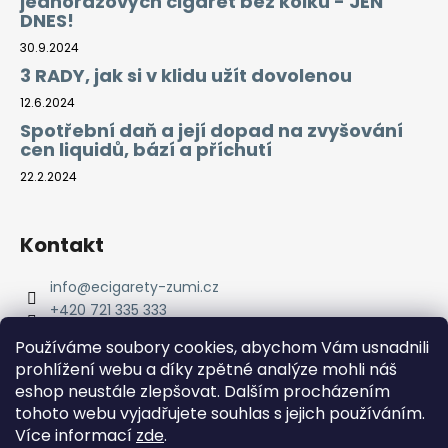
jednorázových cigaret bez kolků - JEN
DNES!
30.9.2024
3 RADY, jak si v klidu užít dovolenou
12.6.2024
Spotřební daň a její dopad na zvyšování
cen liquidů, bází a příchutí
22.2.2024
Kontakt
info
@
ecigarety-zumi.cz
+420 721 335 333
Facebook eCigarety ZUMI
Používáme soubory cookies, abychom Vám usnadnili
prohlížení webu a díky zpětné analýze mohli náš
eshop neustále zlepšovat. Dalším procházením
tohoto webu vyjadřujete souhlas s jejich používáním.
Více informací
zde
.