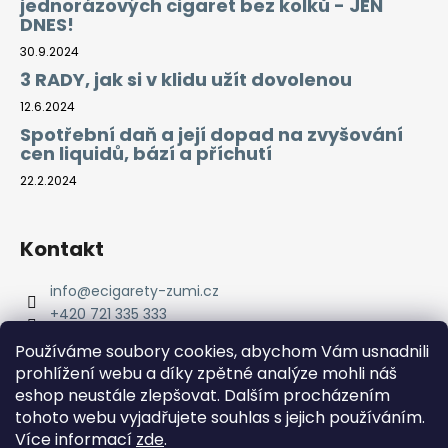
jednorázových cigaret bez kolků - JEN
DNES!
30.9.2024
3 RADY, jak si v klidu užít dovolenou
12.6.2024
Spotřební daň a její dopad na zvyšování
cen liquidů, bází a příchutí
22.2.2024
Kontakt
info
@
ecigarety-zumi.cz
+420 721 335 333
Facebook eCigarety ZUMI
Používáme soubory cookies, abychom Vám usnadnili
prohlížení webu a díky zpětné analýze mohli náš
eshop neustále zlepšovat. Dalším procházením
tohoto webu vyjadřujete souhlas s jejich používáním.
Více informací
zde
.