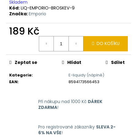
č
Skladem
u
Kód:
LIQ-EMPORIO-BROSKEV-9
j
Značka:
Emporio
e
m
189 Kč
e
Měrná
DO KOŠÍKU
cena:
LIQUID
DEKANG
Zeptat se
Hlídat
Sdílet
MENTHOL
10ML
-
Kategorie
:
E-liquidy (náplně)
6MG
EAN
:
8594173566453
(MENTOL)
195
Kč
Při nákupu nad 1000 Kč
DÁREK
ZDARMA
!
Pro registrované zákazníky
SLEVA 2-
6% NA VŠE
!