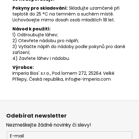
Pokyny pro skladování:
Skladujte uzamčené při
teplotě do 25 °C na temném a suchém místě.
Uchovávejte mimo dosah osob mladších 18 let.
Návod k použití:
1) Odšroubujte láhev;
2) Otevřete nádobu pro náplň;
3) Vytlačte náplň do nádoby podle pokynů pro dané
zařízení;
4) Zavřete láhev i nádobu.
Výrobce:
Imperia Bios' s.r.o., Pod lomem 272, 25264 Velké
Přílepy, Česká republika, info@e-imperia.com
Z
á
Odebírat newsletter
p
Nezmeškejte žádné novinky či slevy!
a
t
E-mail