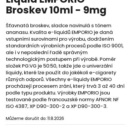
je
a
Broskev 10ml - 9mg
0,0
z
j
5
í
hvězdiček.
Šťavnatá broskev, sladce navinulá s tónem
t
ananasu. Kvalita e-liquidů EMPORIO je daná
?
vstupními surovinami pro výrobu, dodržením
standardních výrobních procesů podle ISO 9001,
ale i v neposlední řadě správným
technologickým postupem při výrobě. Poměr
složek PG:VG je 50:50, takže jde o univerzální
HLEDAT
liquidy, které lze použít do jakékoli e-cigarety
různých odporů. Všechny e-liquidy EMPORIO
procházejí procesem zrání, který trvá 3 až 40 dní
podle typu produktu. Výrobky EMPORIO jsou
D
o
testované podle francouzské normy AFNOR: NF
p
ISO 4387, XP D90-300-2 a XP D90-300-3.
o
r
Můžeme doručit do:
11.8.2026
u