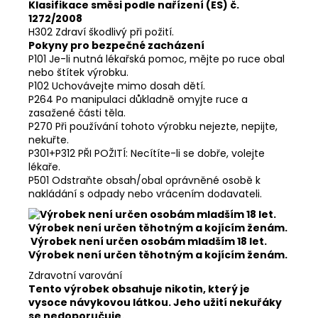
Klasifikace směsi podle nařízení (ES) č.
1272/2008
H302 Zdraví škodlivý při požití.
Pokyny pro bezpečné zacházení
P101 Je-li nutná lékařská pomoc, mějte po ruce obal
nebo štítek výrobku.
P102 Uchovávejte mimo dosah dětí.
P264 Po manipulaci důkladně omyjte ruce a
zasažené části těla.
P270 Při používání tohoto výrobku nejezte, nepijte,
nekuřte.
P301+P312 PŘI POŽITÍ: Necítíte-li se dobře, volejte
lékaře.
P501 Odstraňte obsah/obal oprávněné osobě k
nakládání s odpady nebo vrácením dodavateli.
Výrobek není určen osobám mladším 18 let.
Výrobek není určen těhotným a kojícím ženám.
Zdravotní varování
Tento výrobek obsahuje nikotin, který je
vysoce návykovou látkou. Jeho užití nekuřáky
se nedoporučuje.