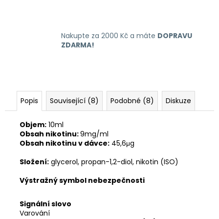
Nakupte za 2000 Kč a máte
DOPRAVU
ZDARMA!
Popis
Související (8)
Podobné (8)
Diskuze
Objem:
10ml
Obsah nikotinu:
9mg/ml
Obsah nikotinu v dávce:
45,6μg
Složení:
glycerol, propan-1,2-diol, nikotin (ISO)
Výstražný symbol nebezpečnosti
Signální slovo
Varování