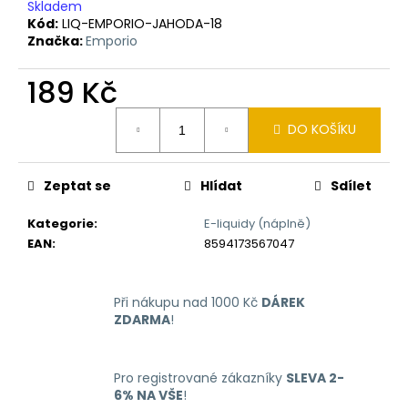
č
Skladem
u
Kód:
LIQ-EMPORIO-JAHODA-18
j
Značka:
Emporio
e
m
189 Kč
e
Měrná
DO KOŠÍKU
cena:
LIQUID
ARAMAX
Zeptat se
Hlídat
Sdílet
4PACK
MAX
MENTHOL
Kategorie
:
E-liquidy (náplně)
4X10ML-
EAN
:
8594173567047
12MG
558
Kč
Při nákupu nad 1000 Kč
DÁREK
ZDARMA
!
Pro registrované zákazníky
SLEVA 2-
6% NA VŠE
!