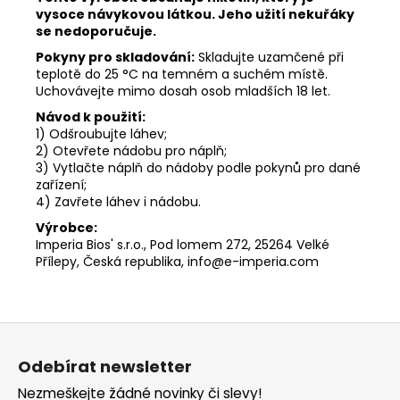
vysoce návykovou látkou. Jeho užití nekuřáky
se nedoporučuje.
Pokyny pro skladování:
Skladujte uzamčené při
teplotě do 25 °C na temném a suchém místě.
Uchovávejte mimo dosah osob mladších 18 let.
Návod k použití:
1) Odšroubujte láhev;
2) Otevřete nádobu pro náplň;
3) Vytlačte náplň do nádoby podle pokynů pro dané
zařízení;
4) Zavřete láhev i nádobu.
Výrobce:
Imperia Bios' s.r.o., Pod lomem 272, 25264 Velké
Přílepy, Česká republika, info@e-imperia.com
Z
á
Odebírat newsletter
p
Nezmeškejte žádné novinky či slevy!