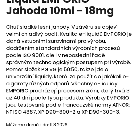
je
a
Jahoda 10ml - 18mg
0,0
z
j
5
í
hvězdiček.
Chuť sladké lesní jahody. V závěru se objeví
t
velmi chladivý pocit. Kvalita e-liquidů EMPORIO je
?
daná vstupními surovinami pro výrobu,
dodržením standardních výrobních procesů
podle ISO 9001, ale i v neposlední řadě
správným technologickým postupem při výrobě.
Poměr složek PG:VG je 50:50, takže jde o
HLEDAT
univerzální liquidy, které lze použít do jakékoli e-
cigarety různých odporů. Všechny e-liquidy
EMPORIO procházejí procesem zrání, který trvá 3
až 40 dní podle typu produktu. Výrobky EMPORIO
D
o
jsou testované podle francouzské normy AFNOR:
p
NF ISO 4387, XP D90-300-2 a XP D90-300-3.
o
r
Můžeme doručit do:
11.8.2026
u