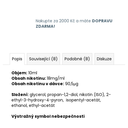
Nakupte za 2000 Kč a máte
DOPRAVU
ZDARMA!
Popis
Související (8)
Podobné (8)
Diskuze
Objem:
10ml
Obsah nikotinu:
18mg/ml
Obsah nikotinu v dávce:
90,5μg
Složení:
glycerol, propan-1,2-diol, nikotin (ISO), 2-
ethyl-3-hydroxy-4-pyron, isopentyl-acetát,
ethanol, ethyl-acetát
Výstražný symbol nebezpečnosti