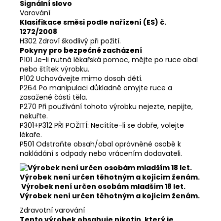
Signální slovo
Varování
Klasifikace směsi podle nařízení (ES) č.
1272/2008
H302 Zdraví škodlivý při požití.
Pokyny pro bezpečné zacházení
P101 Je-li nutná lékařská pomoc, mějte po ruce obal
nebo štítek výrobku.
P102 Uchovávejte mimo dosah dětí.
P264 Po manipulaci důkladně omyjte ruce a
zasažené části těla.
P270 Při používání tohoto výrobku nejezte, nepijte,
nekuřte.
P301+P312 PŘI POŽITÍ: Necítíte-li se dobře, volejte
lékaře.
P501 Odstraňte obsah/obal oprávněné osobě k
nakládání s odpady nebo vrácením dodavateli.
Výrobek není určen osobám mladším 18 let.
Výrobek není určen těhotným a kojícím ženám.
Zdravotní varování
Tento výrobek obsahuje nikotin, který je