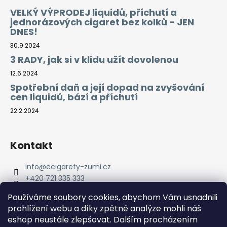
VELKÝ VÝPRODEJ liquidů, příchutí a
jednorázových cigaret bez kolků - JEN
DNES!
30.9.2024
3 RADY, jak si v klidu užít dovolenou
12.6.2024
Spotřební daň a její dopad na zvyšování
cen liquidů, bází a příchutí
22.2.2024
Kontakt
info
@
ecigarety-zumi.cz
+420 721 335 333
Facebook eCigarety ZUMI
Používáme soubory cookies, abychom Vám usnadnili
prohlížení webu a díky zpětné analýze mohli náš
eshop neustále zlepšovat. Dalším procházením