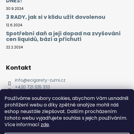
DNES!
30.9.2024
3 RADY, jak si v klidu užít dovolenou
12.6.2024
Spotřební daň a její dopad na zvyšování
cen liquidů, bází a příchutí
22.2.2024
Kontakt
info
@
ecigarety-zumi.cz
+420 721 335 333
Facebook eCigarety ZUMI
Používáme soubory cookies, abychom Vám usnadnili
prohlížení webu a díky zpětné analýze mohli náš
eshop neustále zlepšovat. Dalším procházením
tohoto webu vyjadřujete souhlas s jejich používáním.
Více informací
zde
.