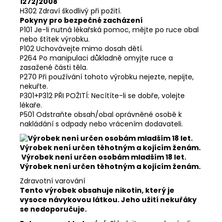
1272/2008
H302 Zdraví škodlivý při požití.
Pokyny pro bezpečné zacházení
P101 Je-li nutná lékařská pomoc, mějte po ruce obal
nebo štítek výrobku.
P102 Uchovávejte mimo dosah dětí.
P264 Po manipulaci důkladně omyjte ruce a
zasažené části těla.
P270 Při používání tohoto výrobku nejezte, nepijte,
nekuřte.
P301+P312 PŘI POŽITÍ: Necítíte-li se dobře, volejte
lékaře.
P501 Odstraňte obsah/obal oprávněné osobě k
nakládání s odpady nebo vrácením dodavateli.
Výrobek není určen osobám mladším 18 let.
Výrobek není určen těhotným a kojícím ženám.
Zdravotní varování
Tento výrobek obsahuje nikotin, který je
vysoce návykovou látkou. Jeho užití nekuřáky
se nedoporučuje.