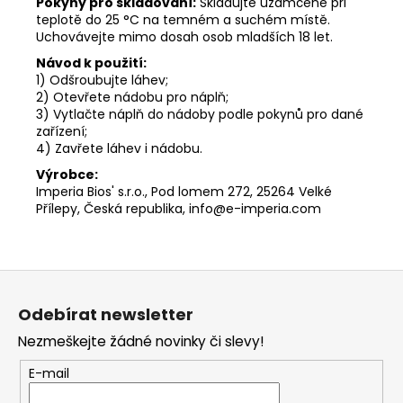
Pokyny pro skladování:
Skladujte uzamčené při
teplotě do 25 °C na temném a suchém místě.
Uchovávejte mimo dosah osob mladších 18 let.
Návod k použití:
1) Odšroubujte láhev;
2) Otevřete nádobu pro náplň;
3) Vytlačte náplň do nádoby podle pokynů pro dané
zařízení;
4) Zavřete láhev i nádobu.
Výrobce:
Imperia Bios' s.r.o., Pod lomem 272, 25264 Velké
Přílepy, Česká republika, info@e-imperia.com
Z
á
Odebírat newsletter
p
Nezmeškejte žádné novinky či slevy!
a
t
E-mail
í