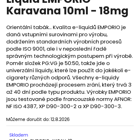
je
a
Karavana 10ml - 18mg
0,0
z
j
5
í
hvězdiček.
Orientální tabák... Kvalita e-liquidů EMPORIO je
t
daná vstupními surovinami pro výrobu,
?
dodržením standardních výrobních procesů
podle ISO 9001, ale i v neposlední řadě
správným technologickým postupem při výrobě.
Poměr složek PG:VG je 50:50, takže jde o
univerzální liquidy, které lze použít do jakékoli e-
HLEDAT
cigarety různých odporů. Všechny e-liquidy
EMPORIO procházejí procesem zrání, který trvá 3
až 40 dní podle typu produktu. Výrobky EMPORIO
jsou testované podle francouzské normy AFNOR:
D
o
NF ISO 4387, XP D90-300-2 a XP D90-300-3.
p
o
Můžeme doručit do:
12.8.2026
r
u
Skladem