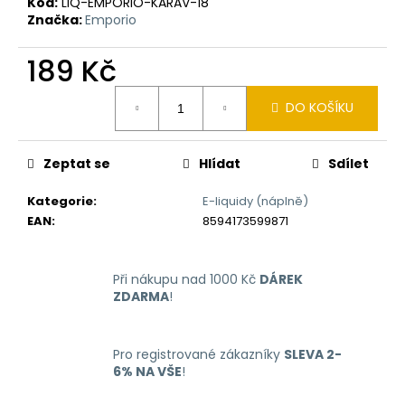
č
Kód:
LIQ-EMPORIO-KARAV-18
u
Značka:
Emporio
j
e
189 Kč
m
Měrná
e
DO KOŠÍKU
cena:
RITCHY
Zeptat se
Hlídat
Sdílet
DUO
POD
ELEKTRONICKÁ
Kategorie
:
E-liquidy (náplně)
CIGARETA
EAN
:
8594173599871
1000MAH
BLUE
398
Při nákupu nad 1000 Kč
DÁREK
Kč
ZDARMA
!
Pro registrované zákazníky
SLEVA 2-
6% NA VŠE
!