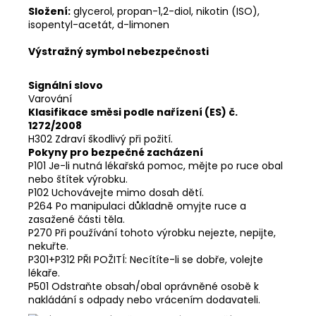
Složení:
glycerol, propan-1,2-diol, nikotin (ISO),
isopentyl-acetát, d-limonen
Výstražný symbol nebezpečnosti
Signální slovo
Varování
Klasifikace směsi podle nařízení (ES) č.
1272/2008
H302 Zdraví škodlivý při požití.
Pokyny pro bezpečné zacházení
P101 Je-li nutná lékařská pomoc, mějte po ruce obal
nebo štítek výrobku.
P102 Uchovávejte mimo dosah dětí.
P264 Po manipulaci důkladně omyjte ruce a
zasažené části těla.
P270 Při používání tohoto výrobku nejezte, nepijte,
nekuřte.
P301+P312 PŘI POŽITÍ: Necítíte-li se dobře, volejte
lékaře.
P501 Odstraňte obsah/obal oprávněné osobě k
nakládání s odpady nebo vrácením dodavateli.