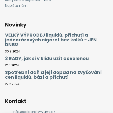
Napište nám
Novinky
VELKÝ VÝPRODEJ liquidů, příchutí a
jednorázových cigaret bez kolků - JEN
DNES!
30.9.2024
3 RADY, jak si v klidu užít dovolenou
12.6.2024
Spotřební daň a její dopad na zvyšování
cen liquidů, bází a příchutí
22.2.2024
Kontakt
info
@
ecigarety-zumi.cz