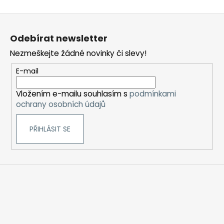
Z
á
Odebírat newsletter
p
Nezmeškejte žádné novinky či slevy!
a
t
E-mail
í
Vložením e-mailu souhlasím s
podmínkami
ochrany osobních údajů
PŘIHLÁSIT SE