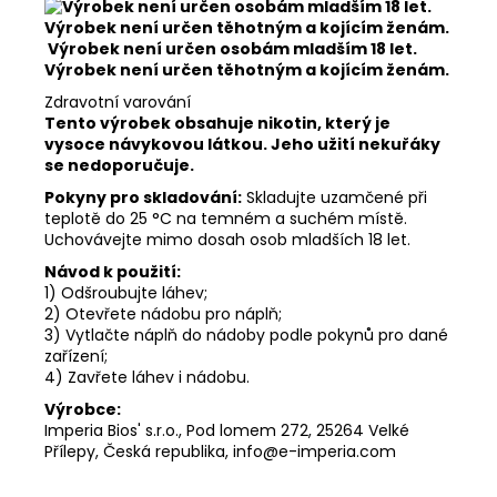
Výrobek není určen osobám mladším 18 let.
Výrobek není určen těhotným a kojícím ženám.
Zdravotní varování
Tento výrobek obsahuje nikotin, který je
vysoce návykovou látkou. Jeho užití nekuřáky
se nedoporučuje.
Pokyny pro skladování:
Skladujte uzamčené při
teplotě do 25 °C na temném a suchém místě.
Uchovávejte mimo dosah osob mladších 18 let.
Návod k použití:
1) Odšroubujte láhev;
2) Otevřete nádobu pro náplň;
3) Vytlačte náplň do nádoby podle pokynů pro dané
zařízení;
4) Zavřete láhev i nádobu.
Výrobce:
Imperia Bios' s.r.o., Pod lomem 272, 25264 Velké
Přílepy, Česká republika, info@e-imperia.com