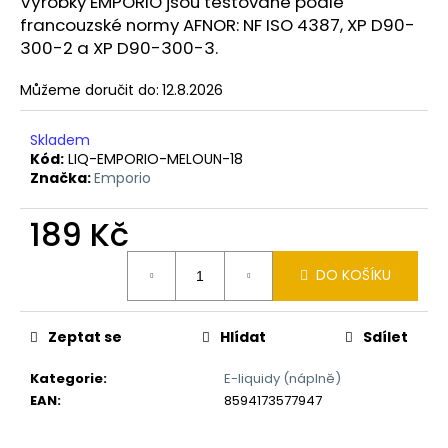
č
Výrobky EMPORIO jsou testované podle
u
francouzské normy AFNOR: NF ISO 4387, XP D90-
j
300-2 a XP D90-300-3.
e
m
Můžeme doručit do:
12.8.2026
e
Skladem
Kód:
LIQ-EMPORIO-MELOUN-18
LIQUID
Značka:
Emporio
LIQUA
AMERICAN
BLEND
189 Kč
10ML-
6MG
Měrná
(AMERICKÝ
DO KOŠÍKU
cena:
MÍCHANÝ
TABÁK)
198
Zeptat se
Hlídat
Sdílet
Kč
Kategorie
:
E-liquidy (náplně)
EAN
:
8594173577947