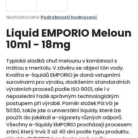
a
j
Průměrné
Neohodnoceno
Podrobnosti hodnocení
í
hodnocení
Liquid EMPORIO Meloun
produktu
t
je
?
10ml - 18mg
0,0
z
5
hvězdiček.
Typická sladká chuť melounu v kombinaci s
mátou s mentolu. V závěru se objeví tón vody.
HLEDAT
Kvalita e-liquidů EMPORIO je daná vstupními
surovinami pro výrobu, dodržením standardních
výrobních procesů podle ISO 9001, ale i v
neposlední řadě správným technologickým
D
postupem při výrobě. Poměr složek PG:VG je
o
50:50, takže jde o univerzální liquidy, které lze
p
použít do jakékoli e-cigarety různých odporů.
o
Všechny e-liquidy EMPORIO procházejí procesem
r
zrání, který trvá 3 až 40 dní podle typu produktu.
u