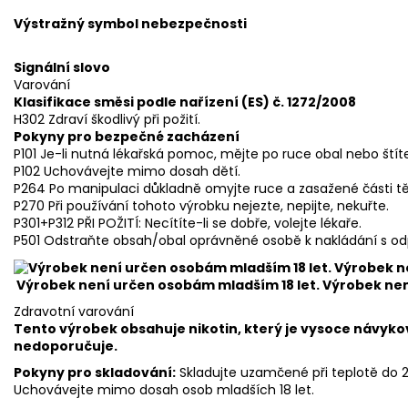
Výstražný symbol nebezpečnosti
Signální slovo
Varování
Klasifikace směsi podle nařízení (ES) č. 1272/2008
H302 Zdraví škodlivý při požití.
Pokyny pro bezpečné zacházení
P101 Je-li nutná lékařská pomoc, mějte po ruce obal nebo štít
P102 Uchovávejte mimo dosah dětí.
P264 Po manipulaci důkladně omyjte ruce a zasažené části tě
P270 Při používání tohoto výrobku nejezte, nepijte, nekuřte.
P301+P312 PŘI POŽITÍ: Necítíte-li se dobře, volejte lékaře.
P501 Odstraňte obsah/obal oprávněné osobě k nakládání s o
Výrobek není určen osobám mladším 18 let. Výrobek ne
Zdravotní varování
Tento výrobek obsahuje nikotin, který je vysoce návyko
nedoporučuje.
Pokyny pro skladování:
Skladujte uzamčené při teplotě do
Uchovávejte mimo dosah osob mladších 18 let.