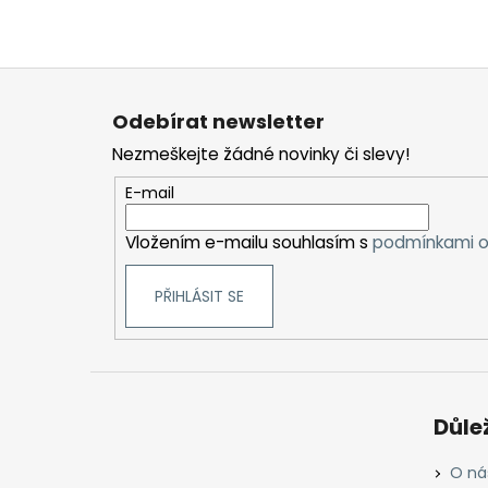
Z
á
Odebírat newsletter
p
Nezmeškejte žádné novinky či slevy!
a
t
E-mail
í
Vložením e-mailu souhlasím s
podmínkami o
PŘIHLÁSIT SE
Důle
O ná