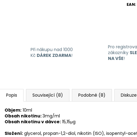
EAN
:
Pro registrov
Při nákupu nad 1000
zákazníky
SL
Kč
DÁREK ZDARMA
!
NA VŠE
!
Popis
Související (8)
Podobné (8)
Diskuze
Objem:
10ml
Obsah nikotinu:
3mg/ml
Obsah nikotinu v dávce:
15,15μg
Složení:
glycerol, propan-1,2-diol, nikotin (ISO), isopentyl-ac