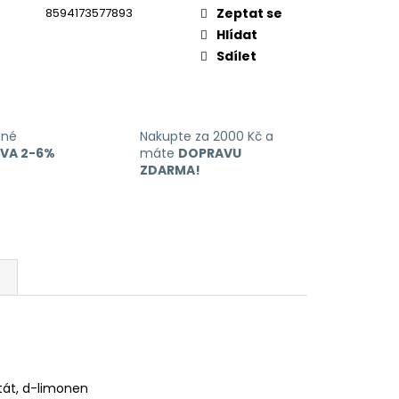
8594173577893
Zeptat se
Hlídat
Sdílet
ané
Nakupte za 2000 Kč a
EVA 2-6%
máte
DOPRAVU
ZDARMA!
etát, d-limonen