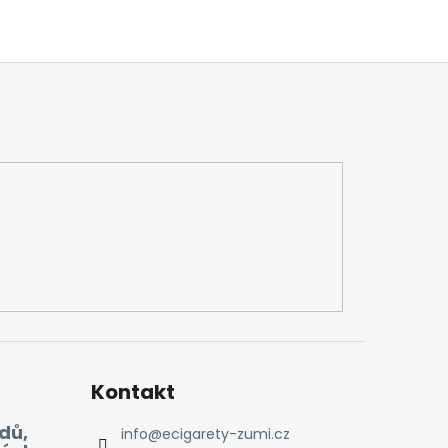
Kontakt
dů,
info
@
ecigarety-zumi.cz