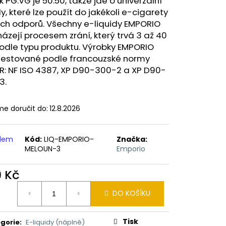
k PG:VG je 50:50, takže jde o univerzální
ERICAN BLEND 10ML-
 MÍCHANÝ TABÁK)
dy, které lze použít do jakékoli e-cigarety
ých odporů. Všechny e-liquidy EMPORIO
ázejí procesem zrání, který trvá 3 až 40
odle typu produktu. Výrobky EMPORIO
 testované podle francouzské normy
R: NF ISO 4387, XP D90-300-2 a XP D90-
3.
e doručit do:
12.8.2026
adem
Kód:
LIQ-EMPORIO-
Značka:
MELOUN-3
Emporio
9 Kč
ná
DO KOŠÍKU
:
Tisk
gorie
:
E-liquidy (náplně)