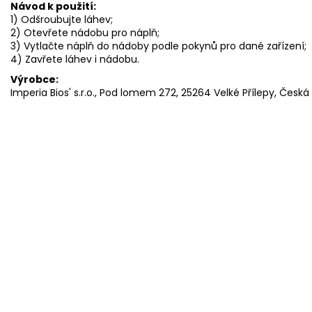
Návod k použití:
1) Odšroubujte láhev;
2) Otevřete nádobu pro náplň;
3) Vytlačte náplň do nádoby podle pokynů pro dané zařízení;
4) Zavřete láhev i nádobu.
Výrobce:
Imperia Bios' s.r.o., Pod lomem 272, 25264 Velké Přílepy, Čes