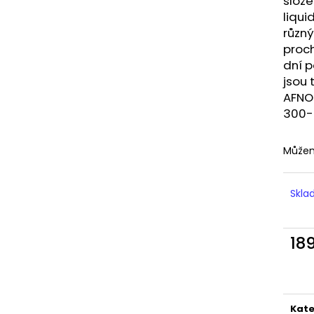
slože
LIQUID DEKANG MENTHOL 10ML - 6MG
LIQUID LIQUA AM
(MENTOL)
6MG (AMERICKÝ
liqui
různ
195 Kč
198 Kč
proch
dní p
jsou
AFNO
300-
Můžem
Skl
18
Měr
cena
Kate