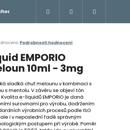
Hledat
Přihlášení
Nákupní
chodu
Novinky
Napište nám
Míchání liq
košík
rné
odnoceno
Podrobnosti hodnocení
cení
quid EMPORIO
ktu
loun 10ml - 3mg
ček.
ká sladká chuť melounu v kombinaci s
 s mentolu. V závěru se objeví tón
 Kvalita e-liquidů EMPORIO je daná
pními surovinami pro výrobu, dodržením
dardních výrobních procesů podle ISO
Následující
 ale i v neposlední řadě správným
nologickým postupem při výrobě. Poměr