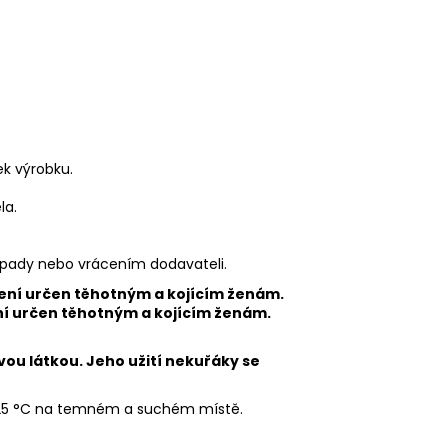
ek výrobku.
la.
dpady nebo vrácením dodavateli.
ní určen těhotným a kojícím ženám.
vou látkou. Jeho užití nekuřáky se
 25 °C na temném a suchém místě.