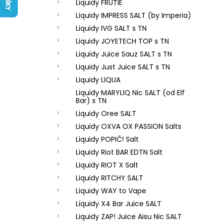
LIQUID ARAMAX 4PACK CIGAR
Liquidy FRUTIE
l
TOBACCO 4X10ML-18MG
Liquidy IMPRESS SALT (by Imperia)
558 Kč
Liquidy IVG SALT s TN
Liquidy JOYETECH TOP s TN
Liquidy Juice Sauz SALT s TN
Liquidy Just Juice SALT s TN
Liquidy LIQUA
Liquidy MARYLIQ Nic SALT (od Elf
Bar) s TN
Liquidy Oree SALT
Liquidy OXVA OX PASSION Salts
Liquidy POPIČ! Salt
Liquidy Riot BAR EDTN Salt
Liquidy RIOT X Salt
Liquidy RITCHY SALT
Liquidy WAY to Vape
Liquidy X4 Bar Juice SALT
Liquidy ZAP! Juice Aisu Nic SALT