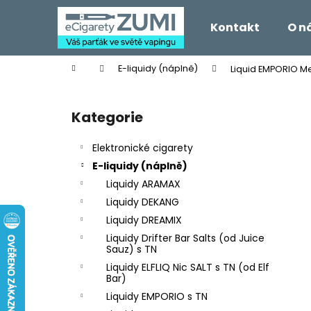
K
Přejít
na
o
Kontakt
O n
obsah
Zpět
Zpět
š
do
do
í
Domů
E-liquidy (náplně)
Liquid EMPORIO M
k
obchodu
obchodu
P
o
Kategorie
Přeskočit
s
kategorie
t
Elektronické cigarety
r
E-liquidy (náplně)
a
Liquidy ARAMAX
n
Liquidy DEKANG
n
Liquidy DREAMIX
í
Liquidy Drifter Bar Salts (od Juice
p
Sauz) s TN
a
Liquidy ELFLIQ Nic SALT s TN (od Elf
Bar)
n
Liquidy EMPORIO s TN
e