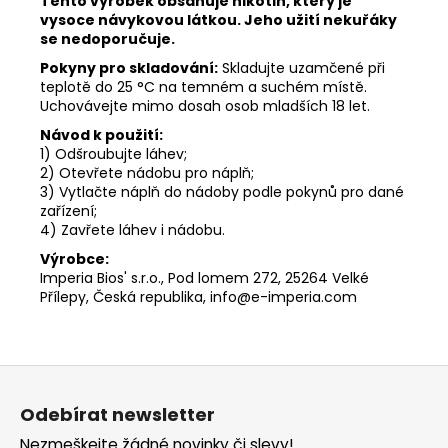
Tento výrobek obsahuje nikotin, který je
vysoce návykovou látkou. Jeho užití nekuřáky
se nedoporučuje.
Pokyny pro skladování:
Skladujte uzamčené při
teplotě do 25 °C na temném a suchém místě.
Uchovávejte mimo dosah osob mladších 18 let.
Návod k použití:
1) Odšroubujte láhev;
2) Otevřete nádobu pro náplň;
3) Vytlačte náplň do nádoby podle pokynů pro dané
zařízení;
4) Zavřete láhev i nádobu.
Výrobce:
Imperia Bios' s.r.o., Pod lomem 272, 25264 Velké
Přílepy, Česká republika, info@e-imperia.com
Z
á
Odebírat newsletter
p
Nezmeškejte žádné novinky či slevy!