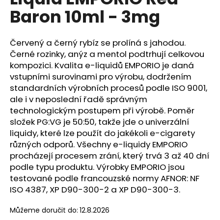
je
a
Baron 10ml - 3mg
0,0
z
j
5
í
hvězdiček.
Červený a černý rybíz se prolíná s jahodou.
t
Černé rozinky, anýz a mentol podtrhují celkovou
?
kompozici. Kvalita e-liquidů EMPORIO je daná
vstupními surovinami pro výrobu, dodržením
standardních výrobních procesů podle ISO 9001,
ale i v neposlední řadě správným
technologickým postupem při výrobě. Poměr
HLEDAT
složek PG:VG je 50:50, takže jde o univerzální
liquidy, které lze použít do jakékoli e-cigarety
různých odporů. Všechny e-liquidy EMPORIO
procházejí procesem zrání, který trvá 3 až 40 dní
D
o
podle typu produktu. Výrobky EMPORIO jsou
p
testované podle francouzské normy AFNOR: NF
o
ISO 4387, XP D90-300-2 a XP D90-300-3.
r
u
Můžeme doručit do:
12.8.2026