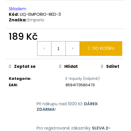
č
u
Skladem
j
Kód:
LIQ-EMPORIO-RED-3
e
Značka:
Emporio
m
e
189 Kč
Měrná
DO KOŠÍKU
cena:
LIQUID
ARAMAX
MAX
STRAWBERRY
Zeptat se
Hlídat
Sdílet
10ML-
12MG
Kategorie
:
E-liquidy (náplně)
168
EAN
:
8594173580473
Kč
Při nákupu nad 1000 Kč
DÁREK
ZDARMA
!
Pro registrované zákazníky
SLEVA 2-