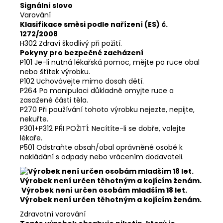
Signální slovo
Varování
Klasifikace směsi podle nařízení (ES) č.
1272/2008
H302 Zdraví škodlivý při požití.
Pokyny pro bezpečné zacházení
P101 Je-li nutná lékařská pomoc, mějte po ruce obal
nebo štítek výrobku.
P102 Uchovávejte mimo dosah dětí.
P264 Po manipulaci důkladně omyjte ruce a
zasažené části těla.
P270 Při používání tohoto výrobku nejezte, nepijte,
nekuřte.
P301+P312 PŘI POŽITÍ: Necítíte-li se dobře, volejte
lékaře.
P501 Odstraňte obsah/obal oprávněné osobě k
nakládání s odpady nebo vrácením dodavateli.
Výrobek není určen osobám mladším 18 let.
Výrobek není určen těhotným a kojícím ženám.
Zdravotní varování