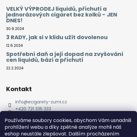
VELKÝ VÝPRODEJ liquidů, příchutí a
jednorázových cigaret bez kolků - JEN
DNES!
30.9.2024
3 RADY, jak si v klidu užít dovolenou
12.6.2024
Spotřební daň a její dopad na zvyšování
cen liquidů, bází a příchutí
22.2.2024
Kontakt
info
@
ecigarety-zumi.cz
+420 721 335 333
Facebook eCigarety ZUMI
Používáme soubory cookies, abychom Vám usnadnili
prohlížení webu a díky zpětné analýze mohli náš
eshop neustále zlepšovat. Dalším procházením