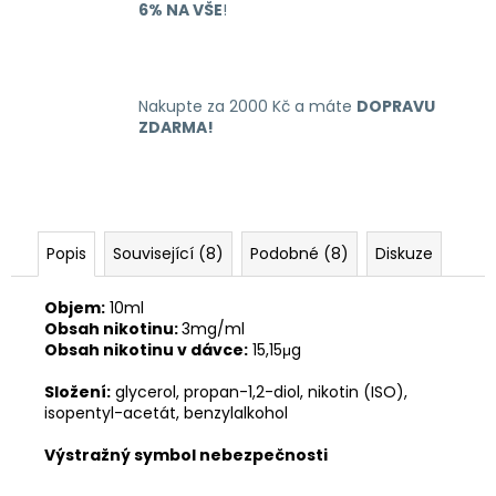
6% NA VŠE
!
Nakupte za 2000 Kč a máte
DOPRAVU
ZDARMA!
Popis
Související (8)
Podobné (8)
Diskuze
Objem:
10ml
Obsah nikotinu:
3mg/ml
Obsah nikotinu v dávce:
15,15μg
Složení:
glycerol, propan-1,2-diol, nikotin (ISO),
isopentyl-acetát, benzylalkohol
Výstražný symbol nebezpečnosti