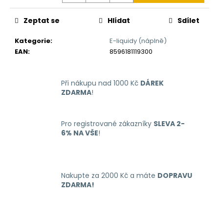
č
u
Zeptat se
Hlídat
Sdílet
j
e
Kategorie
:
E-liquidy (náplně)
m
EAN
:
8596181119300
e
Při nákupu nad 1000 Kč
DÁREK
LIQUID
ARAMAX
ZDARMA
!
4PACK
MAX
MENTHOL
Pro registrované zákazníky
SLEVA 2-
4X10ML-
12MG
6% NA VŠE
!
558
Kč
Nakupte za 2000 Kč a máte
DOPRAVU
ZDARMA!