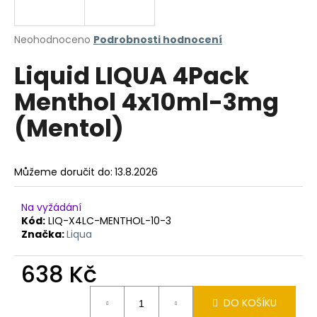
a
j
Průměrné
Neohodnoceno
Podrobnosti hodnocení
í
hodnocení
Liquid LIQUA 4Pack
produktu
t
je
?
Menthol 4x10ml-3mg
0,0
z
(Mentol)
5
hvězdiček.
HLEDAT
Můžeme doručit do:
13.8.2026
Na vyžádání
Kód:
LIQ-X4LC-MENTHOL-10-3
D
Značka:
Liqua
o
p
638 Kč
o
r
Měrná
u
DO KOŠÍKU
cena: