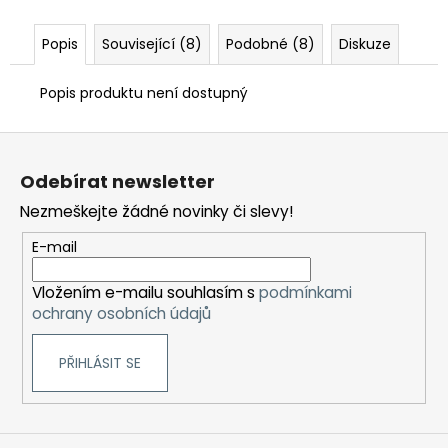
Popis
Související (8)
Podobné (8)
Diskuze
Popis produktu není dostupný
Z
á
Odebírat newsletter
p
Nezmeškejte žádné novinky či slevy!
a
t
E-mail
í
Vložením e-mailu souhlasím s
podmínkami
ochrany osobních údajů
PŘIHLÁSIT SE