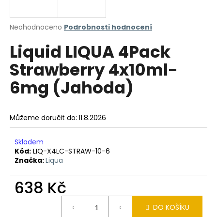
a
j
Průměrné
Neohodnoceno
Podrobnosti hodnocení
í
hodnocení
Liquid LIQUA 4Pack
produktu
t
je
?
Strawberry 4x10ml-
0,0
z
6mg (Jahoda)
5
hvězdiček.
HLEDAT
Můžeme doručit do:
11.8.2026
Skladem
Kód:
LIQ-X4LC-STRAW-10-6
D
Značka:
Liqua
o
p
638 Kč
o
r
Měrná
u
DO KOŠÍKU
cena: