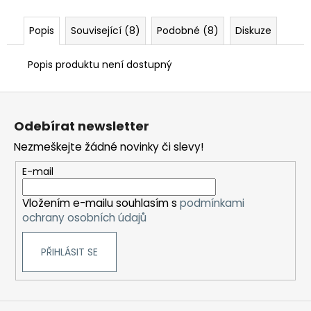
Popis
Související (8)
Podobné (8)
Diskuze
Popis produktu není dostupný
Z
á
Odebírat newsletter
p
Nezmeškejte žádné novinky či slevy!
a
t
E-mail
í
Vložením e-mailu souhlasím s
podmínkami
ochrany osobních údajů
PŘIHLÁSIT SE