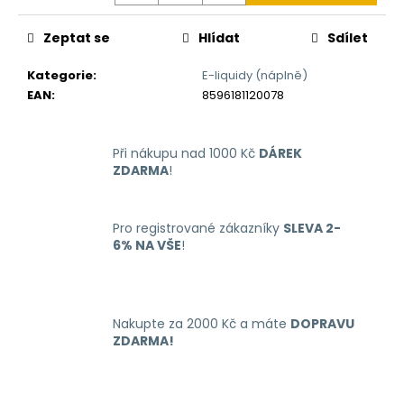
č
u
Zeptat se
Hlídat
Sdílet
j
e
Kategorie
:
E-liquidy (náplně)
m
EAN
:
8596181120078
e
Při nákupu nad 1000 Kč
DÁREK
OXVA
XLIM
ZDARMA
!
GO
ELEKTRONICKÁ
CIGARETA
Pro registrované zákazníky
SLEVA 2-
1000MAH
BLACK
6% NA VŠE
!
235
Kč
Původně:
399
Nakupte za 2000 Kč a máte
DOPRAVU
Kč
ZDARMA!