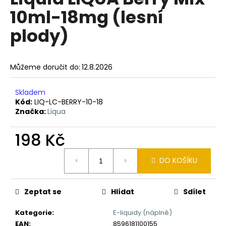
je
a
10ml-18mg (lesní
0,0
z
j
plody)
5
í
hvězdiček.
t
?
Můžeme doručit do:
12.8.2026
Skladem
Kód:
LIQ-LC-BERRY-10-18
Značka:
Liqua
HLEDAT
198 Kč
Měrná
D
DO KOŠÍKU
cena:
o
p
Zeptat se
Hlídat
Sdílet
o
r
Kategorie
:
E-liquidy (náplně)
u
EAN
:
8596181100155