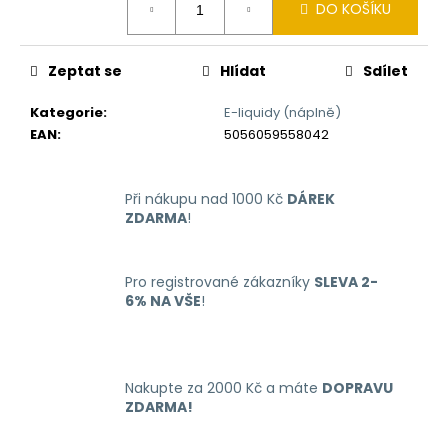
č
DO KOŠÍKU
cena:
u
j
e
Zeptat se
Hlídat
Sdílet
m
e
Kategorie
:
E-liquidy (náplně)
EAN
:
5056059558042
LIQUID
LIQUA
Při nákupu nad 1000 Kč
DÁREK
4PACK
ZDARMA
!
BRIGHT
TOBACCO
4X10ML-
6MG
Pro registrované zákazníky
SLEVA 2-
(ČISTÁ
6% NA VŠE
!
TABÁKOVÁ
PŘÍCHUŤ)
638
Kč
Nakupte za 2000 Kč a máte
DOPRAVU
ZDARMA!