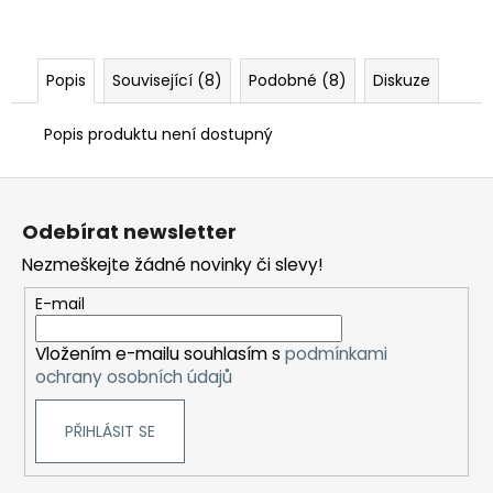
Popis
Související (8)
Podobné (8)
Diskuze
Popis produktu není dostupný
Z
á
Odebírat newsletter
p
Nezmeškejte žádné novinky či slevy!
a
t
E-mail
í
Vložením e-mailu souhlasím s
podmínkami
ochrany osobních údajů
PŘIHLÁSIT SE