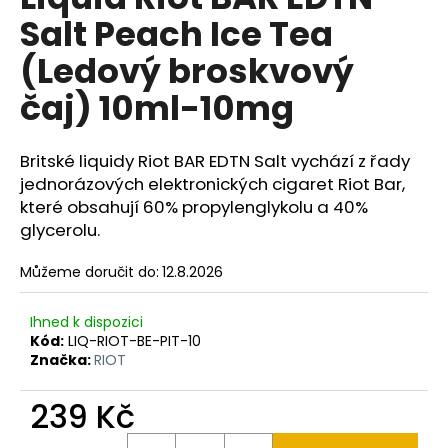
je
a
Salt Peach Ice Tea
0,0
z
j
(Ledový broskvový
5
í
hvězdiček.
čaj) 10ml-10mg
t
?
Britské liquidy Riot BAR EDTN Salt vychází z řady
jednorázových elektronických cigaret Riot Bar,
které obsahují 60% propylenglykolu a 40%
glycerolu.
HLEDAT
Můžeme doručit do:
12.8.2026
D
Ihned k dispozici
o
Kód:
LIQ-RIOT-BE-PIT-10
p
Značka:
RIOT
o
r
239 Kč
u
Měrná