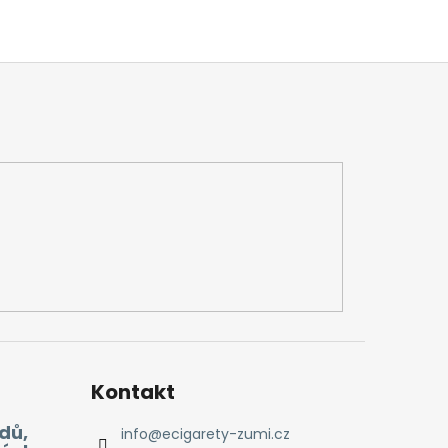
Kontakt
dů,
info
@
ecigarety-zumi.cz