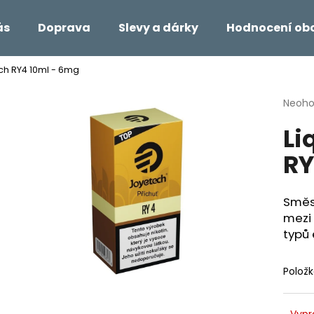
ás
Doprava
Slevy a dárky
Hodnocení ob
ch RY4 10ml - 6mg
Co potřebujete najít?
Průmě
Neoh
hodno
Li
produ
HLEDAT
je
RY
0,0
z
5
Doporučujeme
hvězdi
Směs 
mezi 
typů
Polož
Vypr