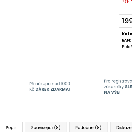
LIQUID DEKANG MENTHOL 10ML - 6MG
LIQUID LIQUA AM
(MENTOL)
6MG (AMERICKÝ
195 Kč
198 Kč
19
Měr
cena
Kate
EAN
:
Polo
Pro registrov
Při nákupu nad 1000
zákazníky
SL
Kč
DÁREK ZDARMA
!
NA VŠE
!
Popis
Související (8)
Podobné (8)
Diskuze