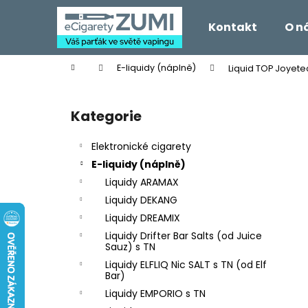
K
Přejít
na
o
Kontakt
O n
obsah
Zpět
Zpět
š
do
do
í
Domů
E-liquidy (náplně)
Liquid TOP Joyete
k
obchodu
obchodu
P
o
Kategorie
Přeskočit
s
kategorie
t
Elektronické cigarety
r
E-liquidy (náplně)
a
Liquidy ARAMAX
n
Liquidy DEKANG
n
Liquidy DREAMIX
í
Liquidy Drifter Bar Salts (od Juice
p
Sauz) s TN
a
Liquidy ELFLIQ Nic SALT s TN (od Elf
Bar)
n
Liquidy EMPORIO s TN
e