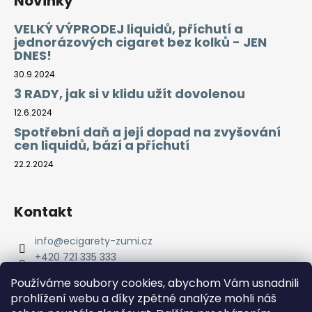
Novinky
VELKÝ VÝPRODEJ liquidů, příchutí a
jednorázových cigaret bez kolků - JEN
DNES!
30.9.2024
3 RADY, jak si v klidu užít dovolenou
12.6.2024
Spotřební daň a její dopad na zvyšování
cen liquidů, bází a příchutí
22.2.2024
Kontakt
info
@
ecigarety-zumi.cz
+420 721 335 333
Facebook eCigarety ZUMI
Používáme soubory cookies, abychom Vám usnadnili
prohlížení webu a díky zpětné analýze mohli náš