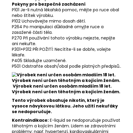
Pokyny pro bezpečné zacházení
P101 Je-li nutná lékařská pomoc, mějte po ruce obal
nebo štítek výrobku.
P102 Uchovávejte mimo dosah dětí.
P264 Po manipulaci důkladně omyjte ruce a
zasažené části těla.
P270 Při používání tohoto výrobku nejezte, nepijte
ani nekuřte.
P301+P312 PŘI POŽITÍ: Necítíte-li se dobře, volejte
lékaře.
P405 Skladujte uzamčené.
P501 Odstraňte obsah/obal podle platných předpisů..
Výrobek není určen osobám mladším 18 let.
Výrobek není určen těhotným a kojícím ženám.
Tento výrobek obsahuje nikotin, který je
vysoce návykovou látkou. Jeho užití nekuřáky
se nedoporučuje.
Kontraindikace:
E-liquid se nedoporučuje používat
těhotným a kojícím ženám. Lidem se zdravotními
problémy: např. hypertenzí, kardiovaskulárními