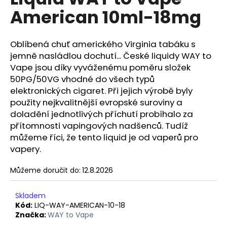
je
a
American 10ml-18mg
0,0
z
j
5
í
hvězdiček.
Oblíbená chuť amerického Virginia tabáku s
t
jemně nasládlou dochutí... České liquidy WAY to
?
Vape jsou díky vyváženému poměru složek
50PG/50VG vhodné do všech typů
elektronických cigaret. Při jejich výrobě byly
použity nejkvalitnější evropské suroviny a
doladění jednotlivých příchutí probíhalo za
HLEDAT
přítomnosti vapingových nadšenců. Tudíž
můžeme říci, že tento liquid je od vaperů pro
vapery.
D
Můžeme doručit do:
12.8.2026
o
p
o
Skladem
r
Kód:
LIQ-WAY-AMERICAN-10-18
Značka:
WAY to Vape
u