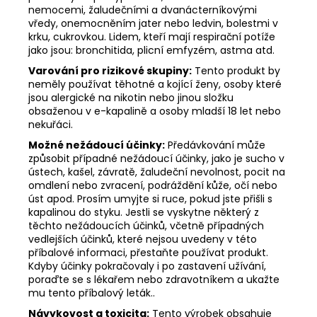
nemocemi, žaludečními a dvanácterníkovými
vředy, onemocněním jater nebo ledvin, bolestmi v
krku, cukrovkou. Lidem, kteří mají respirační potíže
jako jsou: bronchitida, plicní emfyzém, astma atd.
Varování pro rizikové skupiny:
Tento produkt by
neměly používat těhotné a kojící ženy, osoby které
jsou alergické na nikotin nebo jinou složku
obsaženou v e-kapalině a osoby mladší 18 let nebo
nekuřáci.
Možné nežádoucí účinky:
Předávkování může
způsobit případné nežádoucí účinky, jako je sucho v
ústech, kašel, závratě, žaludeční nevolnost, pocit na
omdlení nebo zvracení, podráždění kůže, očí nebo
úst apod. Prosím umyjte si ruce, pokud jste přišli s
kapalinou do styku. Jestli se vyskytne některý z
těchto nežádoucích účinků, včetně případných
vedlejších účinků, které nejsou uvedeny v této
příbalové informaci, přestaňte používat produkt.
Kdyby účinky pokračovaly i po zastavení užívání,
poraďte se s lékařem nebo zdravotníkem a ukažte
mu tento příbalový leták..
Návykovost a toxicita:
Tento výrobek obsahuje