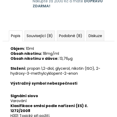
Nakupte za 2000 Kč a máte
DOPRAVU
ZDARMA!
Popis
Související (8)
Podobné (8)
Diskuze
Objem:
10ml
Obsah nikotinu:
18mg/ml
Obsah nikotinu v dávce:
13,76μg
Složení:
propan 1,2-diol, glycerol, nikotin (ISO), 2-
hydroxy-3-methylcyklopent-2-enon
Výstražný symbol nebezpečnosti
Signální slovo
Varování
Klasifikace směsi podle nařízení (ES) č.
1272/2008
H301 Toxický při požití.