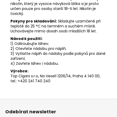
nikotin, který je vysoce návyková látka a je proto
určen pouze pro osoby starší 18-ti let. Nikotin je
toxický.
Pokyny pro skladování:
Skladujte uzamčené při
teplotě do 25 °C na temném a suchém místě.
Uchovávejte mimo dosah osob mladších 18 let.
Návod k použití:
1) Odšroubujte láhev;
2) Otevřete nádobu pro náplň;
3) Vytlačte náplň do nádoby podle pokynů pro dané
zařízení;
4) Zavřete láhev i nádobu.
Výrobce:
Top Cigars s.r.o, Na Veselí 1206/14, Praha 4 140 00,
tel.: +420 241 740 240
Z
á
Odebírat newsletter
p