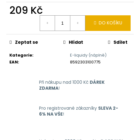
č
209 Kč
u
j
Měrná
e
DO KOŠÍKU
cena:
m
e
Zeptat se
Hlídat
Sdílet
LIO
Kategorie
:
E-liquidy (náplně)
NANO
EAN
:
8592303100775
PRO
ELEKTRONICKÁ
CIGARETA
PASSION
Při nákupu nad 1000 Kč
DÁREK
FRUIT
ZDARMA
!
16MG
169
Kč
Pro registrované zákazníky
SLEVA 2-
6% NA VŠE
!