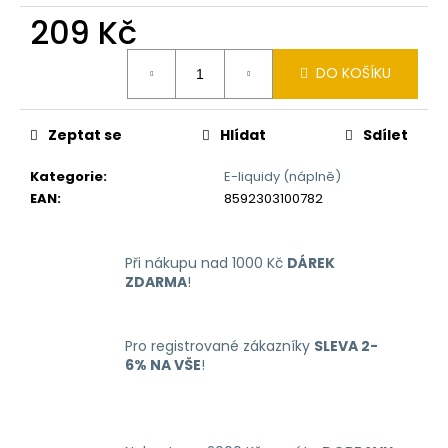
č
209 Kč
u
j
Měrná
e
DO KOŠÍKU
cena:
m
e
Zeptat se
Hlídat
Sdílet
LIO
Kategorie
:
E-liquidy (náplně)
NANO
EAN
:
8592303100782
PRO
ELEKTRONICKÁ
CIGARETA
PASSION
Při nákupu nad 1000 Kč
DÁREK
FRUIT
ZDARMA
!
16MG
169
Kč
Pro registrované zákazníky
SLEVA 2-
6% NA VŠE
!