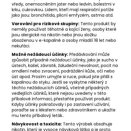
vředy, onemocněním jater nebo ledvin, bolestmi v
krku, cukrovkou. Lidem, kteří mají respirační potíže
jako jsou: bronchitida, plicní emfyzém, astma atd.
Varování pro rizikové skupiny:
Tento produkt by
neměly používat těhotné a kojící ženy, osoby které
jsou alergické na nikotin nebo jinou složku
obsaženou v e-kapalině a osoby mladší 18 let nebo
nekuřáci.
Možné nežádoucí účinky:
Předávkování může
způsobit případné nežádoucí účinky, jako je sucho v
ústech, kašel, závratě, žaludeční nevolnost, pocit na
omdlení nebo zvracení, podráždění kůže, očí nebo
úst apod. Prosím umyjte si ruce, pokud jste přišli s
kapalinou do styku. Jestli se vyskytne některý z
těchto nežádoucích účinků, včetně případných
vedlejších účinků, které nejsou uvedeny v této
příbalové informaci, přestaňte používat produkt.
Kdyby účinky pokračovaly i po zastavení užívání,
poraďte se s lékařem nebo zdravotníkem a ukažte
mu tento příbalový leták..
Návykovost a toxicita:
Tento výrobek obsahuje
nikotin, který je vysoce návyková látka a je proto