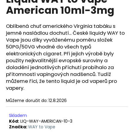
je
a
American 10ml-3mg
0,0
z
j
5
í
hvězdiček.
Oblíbená chuť amerického Virginia tabáku s
t
jemně nasládlou dochutí... České liquidy WAY to
?
Vape jsou díky vyváženému poměru složek
50PG/50VG vhodné do všech typů
elektronických cigaret. Při jejich výrobě byly
použity nejkvalitnější evropské suroviny a
doladění jednotlivých příchutí probíhalo za
HLEDAT
přítomnosti vapingových nadšenců. Tudíž
můžeme říci, že tento liquid je od vaperů pro
vapery.
D
Můžeme doručit do:
12.8.2026
o
p
o
Skladem
r
Kód:
LIQ-WAY-AMERICAN-10-3
Značka:
WAY to Vape
u