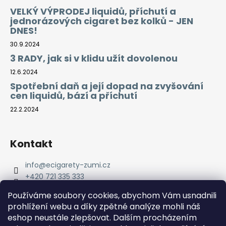
VELKÝ VÝPRODEJ liquidů, příchutí a
jednorázových cigaret bez kolků - JEN
DNES!
30.9.2024
3 RADY, jak si v klidu užít dovolenou
12.6.2024
Spotřební daň a její dopad na zvyšování
cen liquidů, bází a příchutí
22.2.2024
Kontakt
info
@
ecigarety-zumi.cz
+420 721 335 333
Facebook eCigarety ZUMI
Používáme soubory cookies, abychom Vám usnadnili
prohlížení webu a díky zpětné analýze mohli náš
eshop neustále zlepšovat. Dalším procházením