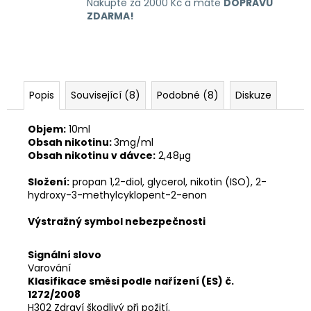
Nakupte za 2000 Kč a máte
DOPRAVU
ZDARMA!
Popis
Související (8)
Podobné (8)
Diskuze
Objem:
10ml
Obsah nikotinu:
3mg/ml
Obsah nikotinu v dávce:
2,48μg
Složení:
propan 1,2-diol, glycerol, nikotin (ISO), 2-
hydroxy-3-methylcyklopent-2-enon
Výstražný symbol nebezpečnosti
Signální slovo
Varování
Klasifikace směsi podle nařízení (ES) č.
1272/2008
H302 Zdraví škodlivý při požití.