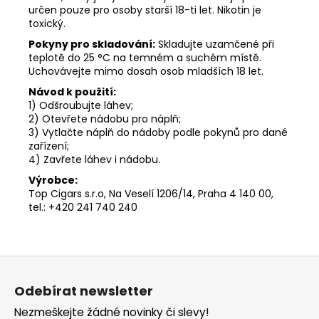
určen pouze pro osoby starší 18-ti let. Nikotin je
toxický.
Pokyny pro skladování:
Skladujte uzamčené při
teplotě do 25 °C na temném a suchém místě.
Uchovávejte mimo dosah osob mladších 18 let.
Návod k použití:
1) Odšroubujte láhev;
2) Otevřete nádobu pro náplň;
3) Vytlačte náplň do nádoby podle pokynů pro dané
zařízení;
4) Zavřete láhev i nádobu.
Výrobce:
Top Cigars s.r.o, Na Veselí 1206/14, Praha 4 140 00,
tel.: +420 241 740 240
Z
á
Odebírat newsletter
p
Nezmeškejte žádné novinky či slevy!