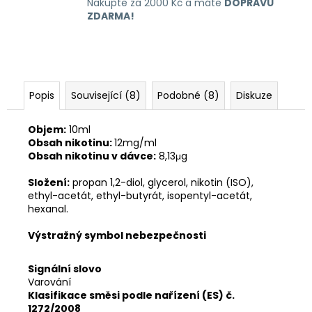
Nakupte za 2000 Kč a máte
DOPRAVU
ZDARMA!
Popis
Související (8)
Podobné (8)
Diskuze
Objem:
10ml
Obsah nikotinu:
12mg/ml
Obsah nikotinu v dávce:
8,13μg
Složení:
propan 1,2-diol, glycerol, nikotin (ISO),
ethyl-acetát, ethyl-butyrát, isopentyl-acetát,
hexanal.
Výstražný symbol nebezpečnosti
Signální slovo
Varování
Klasifikace směsi podle nařízení (ES) č.
1272/2008