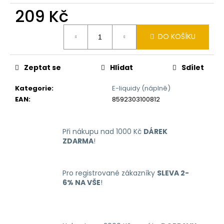
č
209 Kč
u
j
Měrná
e
DO KOŠÍKU
cena:
m
e
Zeptat se
Hlídat
Sdílet
RITCHY
Kategorie
:
E-liquidy (náplně)
DUO
EAN
:
8592303100812
POD
ELEKTRONICKÁ
CIGARETA
1000MAH
Při nákupu nad 1000 Kč
DÁREK
BLUE
ZDARMA
!
398
Kč
Pro registrované zákazníky
SLEVA 2-
6% NA VŠE
!