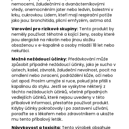
nemocemi, žaludečními a dvanácterníkovými
vředy, onemocněním jater nebo ledvin, bolestmi v
krku, cukrovkou. Lidem, kteří mají respirační potíže
jako jsou: bronchitida, plicní emfyzém, astma atd.
Varování pro rizikové skupiny:
Tento produkt by
neměly používat těhotné a kojící ženy, osoby které
jsou alergické na nikotin nebo jinou složku
obsaženou v e-kapalině a osoby mladší 18 let nebo
nekuřáci.
Možné nežádoucí účinky:
Předávkování může
způsobit případné nežádoucí účinky, jako je sucho v
ústech, kašel, závratě, žaludeční nevolnost, pocit na
omdlení nebo zvracení, podráždění kůže, očí nebo
úst apod. Prosím umyjte si ruce, pokud jste přišli s
kapalinou do styku. Jestli se vyskytne některý z
těchto nežádoucích účinků, včetně případných
vedlejších účinků, které nejsou uvedeny v této
příbalové informaci, přestaňte používat produkt.
Kdyby účinky pokračovaly i po zastavení užívání,
poraďte se s lékařem nebo zdravotníkem a ukažte
mu tento příbalový leták..
Návykovost a toxicita:
Tento výrobek obsahuje