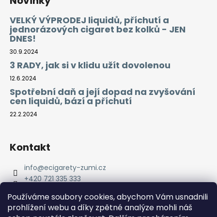
Novinky
VELKÝ VÝPRODEJ liquidů, příchutí a
jednorázových cigaret bez kolků - JEN
DNES!
30.9.2024
3 RADY, jak si v klidu užít dovolenou
12.6.2024
Spotřební daň a její dopad na zvyšování
cen liquidů, bází a příchutí
22.2.2024
Kontakt
info
@
ecigarety-zumi.cz
+420 721 335 333
Facebook eCigarety ZUMI
Používáme soubory cookies, abychom Vám usnadnili
prohlížení webu a díky zpětné analýze mohli náš