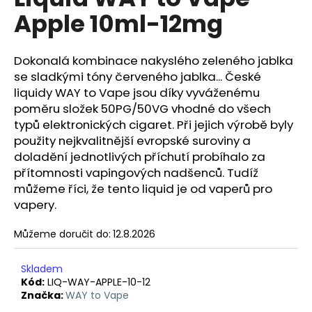
je
a
Apple 10ml-12mg
0,0
z
j
5
í
hvězdiček.
Dokonalá kombinace nakyslého zeleného jablka
t
se sladkými tóny červeného jablka... České
?
liquidy WAY to Vape jsou díky vyváženému
poměru složek 50PG/50VG vhodné do všech
typů elektronických cigaret. Při jejich výrobě byly
použity nejkvalitnější evropské suroviny a
doladění jednotlivých příchutí probíhalo za
HLEDAT
přítomnosti vapingových nadšenců. Tudíž
můžeme říci, že tento liquid je od vaperů pro
vapery.
D
Můžeme doručit do:
12.8.2026
o
p
o
Skladem
r
Kód:
LIQ-WAY-APPLE-10-12
Značka:
WAY to Vape
u