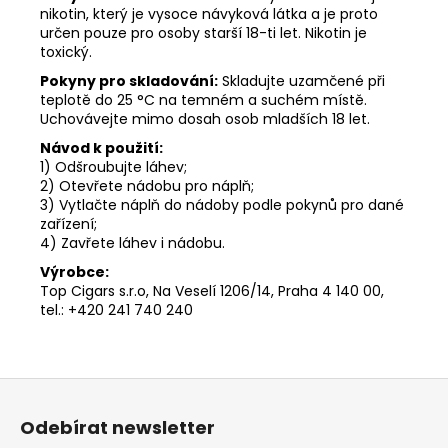
nikotin, který je vysoce návyková látka a je proto
určen pouze pro osoby starší 18-ti let. Nikotin je
toxický.
Pokyny pro skladování:
Skladujte uzamčené při
teplotě do 25 °C na temném a suchém místě.
Uchovávejte mimo dosah osob mladších 18 let.
Návod k použití:
1) Odšroubujte láhev;
2) Otevřete nádobu pro náplň;
3) Vytlačte náplň do nádoby podle pokynů pro dané
zařízení;
4) Zavřete láhev i nádobu.
Výrobce:
Top Cigars s.r.o, Na Veselí 1206/14, Praha 4 140 00,
tel.: +420 241 740 240
Z
á
Odebírat newsletter
p