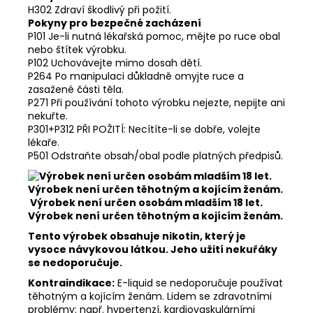
H302 Zdraví škodlivý při požití.
Pokyny pro bezpečné zacházení
P101 Je-li nutná lékařská pomoc, mějte po ruce obal
nebo štítek výrobku.
P102 Uchovávejte mimo dosah dětí.
P264 Po manipulaci důkladně omyjte ruce a
zasažené části těla.
P271 Při používání tohoto výrobku nejezte, nepijte ani
nekuřte.
P301+P312 PŘI POŽITÍ: Necítíte-li se dobře, volejte
lékaře.
P501 Odstraňte obsah/obal podle platných předpisů.
Výrobek není určen osobám mladším 18 let.
Výrobek není určen těhotným a kojícím ženám.
Tento výrobek obsahuje nikotin, který je
vysoce návykovou látkou. Jeho užití nekuřáky
se nedoporučuje.
Kontraindikace:
E-liquid se nedoporučuje používat
těhotným a kojícím ženám. Lidem se zdravotními
problémy: např. hypertenzí, kardiovaskulárními