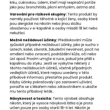
krku, cukrovkou. Lidem, kteří mají respirační potíže
jako jsou: bronchitida, plicní emfyzém, astma atd.
Varování pro rizikové skupiny:
Tento produkt by
neměly používat těhotné a kojící ženy, osoby které
jsou alergické na nikotin nebo jinou složku
obsaženou v e-kapalině a osoby mladší 18 let nebo
nekuřáci.
Možné nežádoucí účinky:
Předávkování může
způsobit případné nežádoucí účinky, jako je sucho v
ústech, kašel, závratě, žaludeční nevolnost, pocit na
omdlení nebo zvracení, podráždění kůže, očí nebo
úst apod. Prosím umyjte si ruce, pokud jste přišli s
kapalinou do styku. Jestli se vyskytne některý z
těchto nežádoucích účinků, včetně případných
vedlejších účinků, které nejsou uvedeny v této
příbalové informaci, přestaňte používat produkt.
Kdyby účinky pokračovaly i po zastavení užívání,
poraďte se s lékařem nebo zdravotníkem a ukažte
mu tento příbalový leták..
Návykovost a toxicita:
Tento výrobek obsahuje
nikotin, který je vysoce návyková látka a je proto
určen pouze pro osoby starší 18-ti let. Nikotin je