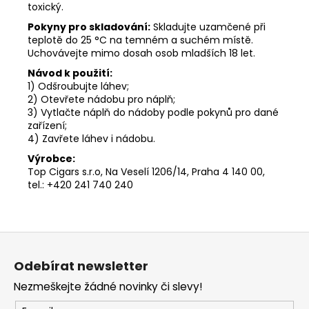
toxický.
Pokyny pro skladování:
Skladujte uzamčené při
teplotě do 25 °C na temném a suchém místě.
Uchovávejte mimo dosah osob mladších 18 let.
Návod k použití:
1) Odšroubujte láhev;
2) Otevřete nádobu pro náplň;
3) Vytlačte náplň do nádoby podle pokynů pro dané
zařízení;
4) Zavřete láhev i nádobu.
Výrobce:
Top Cigars s.r.o, Na Veselí 1206/14, Praha 4 140 00,
tel.: +420 241 740 240
Z
á
Odebírat newsletter
p
Nezmeškejte žádné novinky či slevy!
a