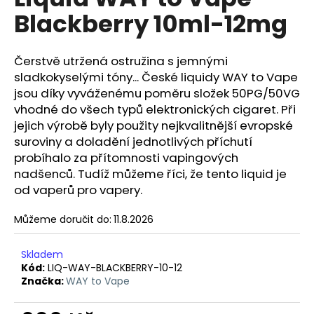
je
a
Blackberry 10ml-12mg
0,0
z
j
5
í
hvězdiček.
Čerstvě utržená ostružina s jemnými
t
sladkokyselými tóny... České liquidy WAY to Vape
?
jsou díky vyváženému poměru složek 50PG/50VG
vhodné do všech typů elektronických cigaret. Při
jejich výrobě byly použity nejkvalitnější evropské
suroviny a doladění jednotlivých příchutí
probíhalo za přítomnosti vapingových
HLEDAT
nadšenců. Tudíž můžeme říci, že tento liquid je
od vaperů pro vapery.
Můžeme doručit do:
11.8.2026
D
o
p
Skladem
o
Kód:
LIQ-WAY-BLACKBERRY-10-12
Značka:
WAY to Vape
r
u