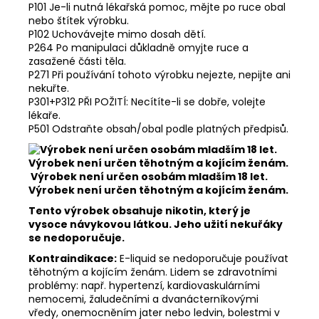
P101 Je-li nutná lékařská pomoc, mějte po ruce obal
nebo štítek výrobku.
P102 Uchovávejte mimo dosah dětí.
P264 Po manipulaci důkladně omyjte ruce a
zasažené části těla.
P271 Při používání tohoto výrobku nejezte, nepijte ani
nekuřte.
P301+P312 PŘI POŽITÍ: Necítíte-li se dobře, volejte
lékaře.
P501 Odstraňte obsah/obal podle platných předpisů.
Výrobek není určen osobám mladším 18 let.
Výrobek není určen těhotným a kojícím ženám.
Tento výrobek obsahuje nikotin, který je
vysoce návykovou látkou. Jeho užití nekuřáky
se nedoporučuje.
Kontraindikace:
E-liquid se nedoporučuje používat
těhotným a kojícím ženám. Lidem se zdravotními
problémy: např. hypertenzí, kardiovaskulárními
nemocemi, žaludečními a dvanácterníkovými
vředy, onemocněním jater nebo ledvin, bolestmi v