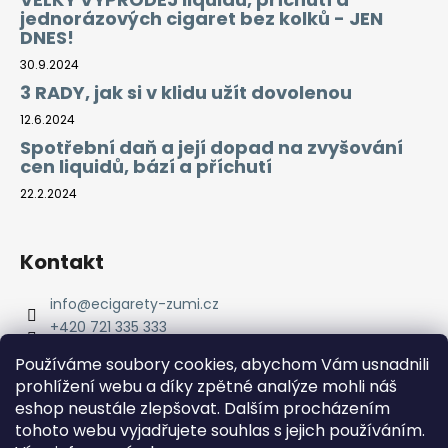
jednorázových cigaret bez kolků - JEN
DNES!
30.9.2024
3 RADY, jak si v klidu užít dovolenou
12.6.2024
Spotřební daň a její dopad na zvyšování
cen liquidů, bází a příchutí
22.2.2024
Kontakt
info
@
ecigarety-zumi.cz
+420 721 335 333
Facebook eCigarety ZUMI
Používáme soubory cookies, abychom Vám usnadnili
prohlížení webu a díky zpětné analýze mohli náš
eshop neustále zlepšovat. Dalším procházením
tohoto webu vyjadřujete souhlas s jejich používáním.