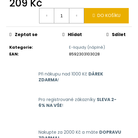
209 Kč
č
u
Měrná
j
DO KOŠÍKU
cena:
e
m
e
Zeptat se
Hlídat
Sdílet
Kategorie
:
E-liquidy (náplně)
LIQUID
EAN
:
8592303103028
DEKANG
MENTHOL
10ML
-
Při nákupu nad 1000 Kč
DÁREK
6MG
ZDARMA
!
(MENTOL)
195
Kč
Pro registrované zákazníky
SLEVA 2-
6% NA VŠE
!
Nakupte za 2000 Kč a máte
DOPRAVU
ZDARMA!