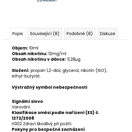
Popis
Související (8)
Podobné (8)
Diskuze
Objem:
10ml
Obsah nikotinu:
12mg/ml
Obsah nikotinu v dávce:
11,28μg
Složení:
propan 1,2-diol, glycerol, nikotin (ISO),
ethyl-butyrát.
Výstražný symbol nebezpečnosti
Signální slovo
Varování
Klasifikace směsi podle nařízení (ES) č.
1272/2008
H302 Zdraví škodlivý při požití.
Pokyny pro bezpečné zacházení