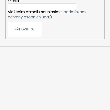
t
E-mail
í
Vložením e-mailu souhlasím s
podmínkami
ochrany osobních údajů
PŘIHLÁSIT SE