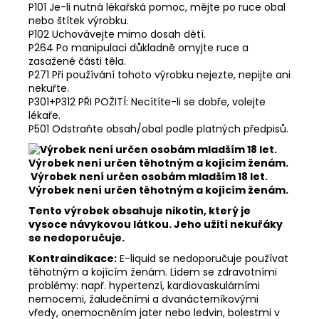
P101 Je-li nutná lékařská pomoc, mějte po ruce obal
nebo štítek výrobku.
P102 Uchovávejte mimo dosah dětí.
P264 Po manipulaci důkladně omyjte ruce a
zasažené části těla.
P271 Při používání tohoto výrobku nejezte, nepijte ani
nekuřte.
P301+P312 PŘI POŽITÍ: Necítíte-li se dobře, volejte
lékaře.
P501 Odstraňte obsah/obal podle platných předpisů.
Výrobek není určen osobám mladším 18 let.
Výrobek není určen těhotným a kojícím ženám.
Tento výrobek obsahuje nikotin, který je
vysoce návykovou látkou. Jeho užití nekuřáky
se nedoporučuje.
Kontraindikace:
E-liquid se nedoporučuje používat
těhotným a kojícím ženám. Lidem se zdravotními
problémy: např. hypertenzí, kardiovaskulárními
nemocemi, žaludečními a dvanácterníkovými
vředy, onemocněním jater nebo ledvin, bolestmi v