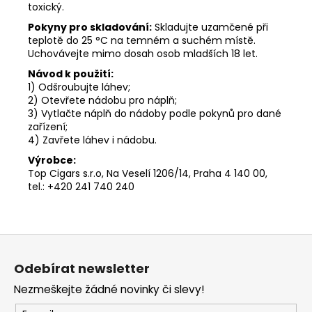
toxický.
Pokyny pro skladování:
Skladujte uzamčené při
teplotě do 25 °C na temném a suchém místě.
Uchovávejte mimo dosah osob mladších 18 let.
Návod k použití:
1) Odšroubujte láhev;
2) Otevřete nádobu pro náplň;
3) Vytlačte náplň do nádoby podle pokynů pro dané
zařízení;
4) Zavřete láhev i nádobu.
Výrobce:
Top Cigars s.r.o, Na Veselí 1206/14, Praha 4 140 00,
tel.: +420 241 740 240
Z
á
Odebírat newsletter
p
Nezmeškejte žádné novinky či slevy!
a