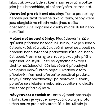
krku, cukrovkou. Lidem, kteří mají respirační potíže
jako jsou: bronchitida, plicní emfyzém, astma atd.
Varování pro rizikové skupiny:
Tento produkt by
neměly používat těhotné a kojící ženy, osoby které
jsou alergické na nikotin nebo jinou složku
obsaženou v e-kapalině a osoby mladší 18 let nebo
nekuřáci.
Možné nežádoucí účinky:
Předávkování může
způsobit případné nežádoucí účinky, jako je sucho v
ústech, kašel, závratě, žaludeční nevolnost, pocit na
omdlení nebo zvracení, podráždění kůže, očí nebo
úst apod. Prosím umyjte si ruce, pokud jste přišli s
kapalinou do styku. Jestli se vyskytne některý z
těchto nežádoucích účinků, včetně případných
vedlejších účinků, které nejsou uvedeny v této
příbalové informaci, přestaňte používat produkt.
Kdyby účinky pokračovaly i po zastavení užívání,
poraďte se s lékařem nebo zdravotníkem a ukažte
mu tento příbalový leták..
Návykovost a toxicita:
Tento výrobek obsahuje
nikotin, který je vysoce návyková látka a je proto
určen pouze pro osoby starší 18-ti let. Nikotin je