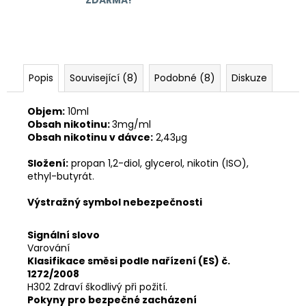
Popis
Související (8)
Podobné (8)
Diskuze
Objem:
10ml
Obsah nikotinu:
3mg/ml
Obsah nikotinu v dávce:
2,43μg
Složení:
propan 1,2-diol, glycerol, nikotin (ISO),
ethyl-butyrát.
Výstražný symbol nebezpečnosti
Signální slovo
Varování
Klasifikace směsi podle nařízení (ES) č.
1272/2008
H302 Zdraví škodlivý při požití.
Pokyny pro bezpečné zacházení