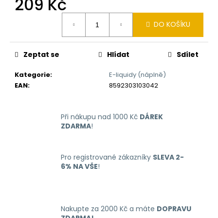
209 Kč
č
u
Měrná
j
DO KOŠÍKU
cena:
e
m
e
Zeptat se
Hlídat
Sdílet
Kategorie
:
E-liquidy (náplně)
OXVA
EAN
:
8592303103042
XLIM
GO
ELEKTRONICKÁ
CIGARETA
Při nákupu nad 1000 Kč
DÁREK
1000MAH
ZDARMA
!
BLACK
235
Kč
Pro registrované zákazníky
SLEVA 2-
Původně:
6% NA VŠE
!
399
Kč
Nakupte za 2000 Kč a máte
DOPRAVU
ZDARMA!