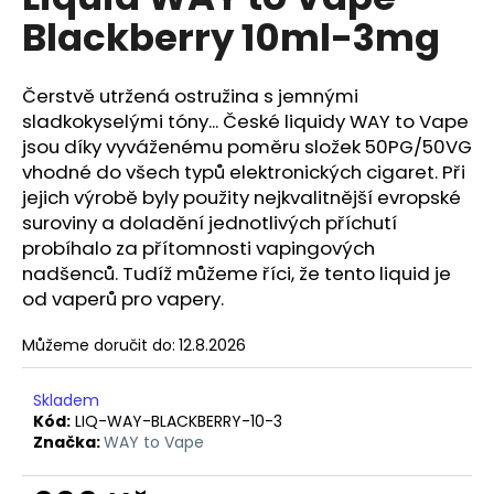
je
a
Blackberry 10ml-3mg
0,0
z
j
5
í
hvězdiček.
Čerstvě utržená ostružina s jemnými
t
sladkokyselými tóny... České liquidy WAY to Vape
?
jsou díky vyváženému poměru složek 50PG/50VG
vhodné do všech typů elektronických cigaret. Při
jejich výrobě byly použity nejkvalitnější evropské
suroviny a doladění jednotlivých příchutí
probíhalo za přítomnosti vapingových
HLEDAT
nadšenců. Tudíž můžeme říci, že tento liquid je
od vaperů pro vapery.
Můžeme doručit do:
12.8.2026
D
o
p
Skladem
o
Kód:
LIQ-WAY-BLACKBERRY-10-3
Značka:
WAY to Vape
r
u