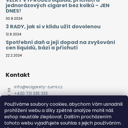
jednorázových cigaret bez kolků - JEN
DNES!
30.9.2024
3 RADY, jak si v klidu užít dovolenou
12.6.2024
Spotřební daň a její dopad na zvyšování
cen liquidů, bází a příchutí
22.2.2024
Kontakt
info
@
ecigarety-zumi.cz
+420 721 335 333
Facebook eCigarety ZUMI
Používáme soubory cookies, abychom Vám usnadnili
prohlížení webu a díky zpětné analýze mohli náš
eshop neustále zlepšovat. Dalším procházením
tohoto webu vyjadřujete souhlas s jejich používáním.