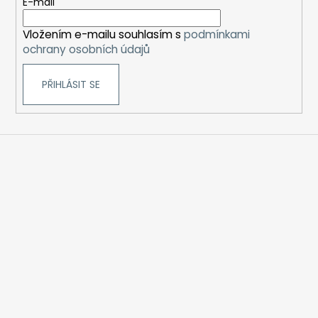
t
E-mail
í
Vložením e-mailu souhlasím s
podmínkami
ochrany osobních údajů
PŘIHLÁSIT SE