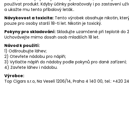
používat produkt. Kdyby účinky pokračovaly i po zastavení už
a ukažte mu tento příbalový leták..
Návykovost a toxicita:
Tento výrobek obsahuje nikotin, který
pouze pro osoby starší 18-ti let. Nikotin je toxický.
Pokyny pro skladování:
Skladujte uzamčené při teplotě do
Uchovávejte mimo dosah osob mladších 18 let.
Návod k použití:
1) Odšroubujte láhev;
2) Otevřete nádobu pro náplň;
3) Vytlačte náplň do nádoby podle pokynů pro dané zařízení;
4) Zavřete láhev i nádobu.
Výrobce:
Top Cigars s.r.o, Na Veselí 1206/14, Praha 4 140 00, tel.: +420 