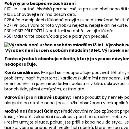
Pokyny pro bezpečné zacházení
P101 Je-li nutná lékařská pomoc, mějte po ruce obal nebo štít
P102 Uchovávejte mimo dosah dětí.
P264 Po manipulaci důkladně omyjte ruce a zasažené části tě
P271 Při používání tohoto výrobku nejezte, nepijte ani nekuřte
P301+P312 PŘI POŽITÍ: Necítíte-li se dobře, volejte lékaře.
P501 Odstraňte obsah/obal podle platných předpisů.
Výrobek není určen osobám mladším 18 let. Výrobek ne
Tento výrobek obsahuje nikotin, který je vysoce návyko
nedoporučuje.
Kontraindikace:
E-liquid se nedoporučuje používat těhotný
problémy: např. hypertenzí, kardiovaskulárními nemocemi, ž
onemocněním jater nebo ledvin, bolestmi v krku, cukrovkou. Lid
bronchitida, plicní emfyzém, astma atd.
Varování pro rizikové skupiny:
Tento produkt by neměly použ
alergické na nikotin nebo jinou složku obsaženou v e-kapalině
Možné nežádoucí účinky:
Předávkování může způsobit přípa
kašel, závratě, žaludeční nevolnost, pocit na omdlení nebo zv
Prosím umyjte si ruce, pokud jste přišli s kapalinou do styku. 
účinků, včetně případných vedlejších účinků, které nejsou uve