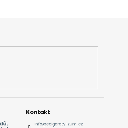
Kontakt
dů,
info
@
ecigarety-zumi.cz