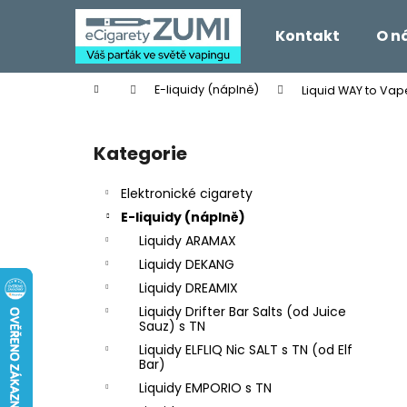
K
Přejít
na
o
Kontakt
O n
obsah
Zpět
Zpět
š
do
do
í
Domů
E-liquidy (náplně)
Liquid WAY to Vap
k
obchodu
obchodu
P
o
Kategorie
Přeskočit
s
kategorie
t
Elektronické cigarety
r
E-liquidy (náplně)
a
Liquidy ARAMAX
n
Liquidy DEKANG
n
Liquidy DREAMIX
í
Liquidy Drifter Bar Salts (od Juice
p
Sauz) s TN
a
Liquidy ELFLIQ Nic SALT s TN (od Elf
Bar)
n
Liquidy EMPORIO s TN
e