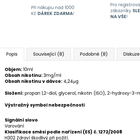
Pro registrov
Při nákupu nad 1000
zákazníky
SL
Kč
DÁREK ZDARMA
!
NA VŠE
!
Popis
Související (8)
Podobné (8)
Diskuze
Objem:
10ml
Obsah nikotinu:
3mg/ml
Obsah nikotinu v dávce:
4,24μg
Složení:
propan 1,2-diol, glycerol, nikotin (ISO), 2-hydroxy-
Výstražný symbol nebezpečnosti
Signální slovo
Varování
Klasifikace směsi podle nařízení (ES) č. 1272/2008
H302 Zdraví škodlivý při požití.