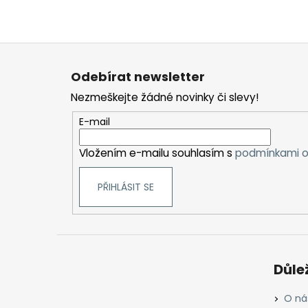
Z
á
Odebírat newsletter
p
Nezmeškejte žádné novinky či slevy!
a
t
E-mail
í
Vložením e-mailu souhlasím s
podmínkami o
PŘIHLÁSIT SE
Důle
O ná