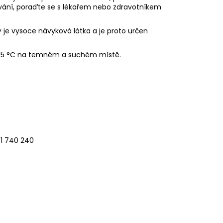
ívání, poraďte se s lékařem nebo zdravotníkem
 je vysoce návyková látka a je proto určen
 25 °C na temném a suchém místě.
241 740 240