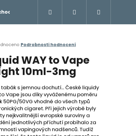
Hledat
Přihlášení
Nákupní
chodu
Novinky
Napište nám
Míchání liq
košík
rné
odnoceno
Podrobnosti hodnocení
cení
quid WAY to Vape
ktu
ight 10ml-3mg
ček.
 tabák s jemnou dochutí... České liquidy
to Vape jsou díky vyváženému poměru
ek 50PG/50VG vhodné do všech typů
ronických cigaret. Při jejich výrobě byly
ty nejkvalitnější evropské suroviny a
Následující
ění jednotlivých příchutí probíhalo za
omnosti vapingových nadšenců. Tudíž