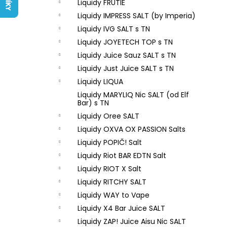
LIQUID ARAMAX 4PACK CIGAR
Liquidy FRUTIE
l
TOBACCO 4X10ML-18MG
Liquidy IMPRESS SALT (by Imperia)
558 Kč
Liquidy IVG SALT s TN
Liquidy JOYETECH TOP s TN
Liquidy Juice Sauz SALT s TN
Liquidy Just Juice SALT s TN
Liquidy LIQUA
Liquidy MARYLIQ Nic SALT (od Elf
Bar) s TN
Liquidy Oree SALT
Liquidy OXVA OX PASSION Salts
Liquidy POPIČ! Salt
Liquidy Riot BAR EDTN Salt
Liquidy RIOT X Salt
Liquidy RITCHY SALT
Liquidy WAY to Vape
Liquidy X4 Bar Juice SALT
Liquidy ZAP! Juice Aisu Nic SALT