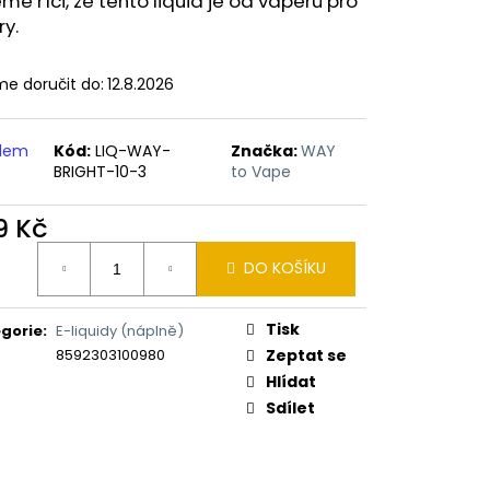
e říci, že tento liquid je od vaperů pro
ERICAN BLEND 10ML-
 MÍCHANÝ TABÁK)
ry.
e doručit do:
12.8.2026
adem
Kód:
LIQ-WAY-
Značka:
WAY
BRIGHT-10-3
to Vape
9 Kč
ná
DO KOŠÍKU
:
Tisk
gorie
:
E-liquidy (náplně)
8592303100980
Zeptat se
Hlídat
Sdílet