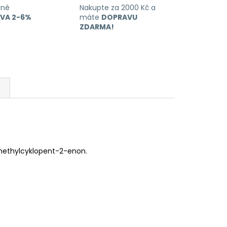
ané
Nakupte za 2000 Kč a
EVA 2-6%
máte
DOPRAVU
ZDARMA!
3-methylcyklopent-2-enon.