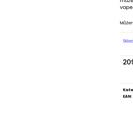
můžem
LIQUID DEKANG MENTHOL 10ML - 6MG
LIQUID LIQUA AM
(MENTOL)
6MG (AMERICKÝ
vape
195 Kč
198 Kč
Můžem
Skl
20
Měr
cena
Kate
EAN
: