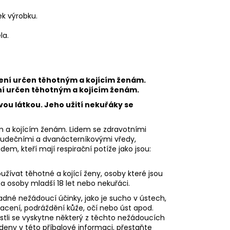
ek výrobku.
la.
.
ní určen těhotným a kojícím ženám.
vou látkou. Jeho užití nekuřáky se
m a kojícím ženám. Lidem se zdravotními
aludečními a dvanácterníkovými vředy,
em, kteří mají respirační potíže jako jsou:
ívat těhotné a kojící ženy, osoby které jsou
 a osoby mladší 18 let nebo nekuřáci.
dné nežádoucí účinky, jako je sucho v ústech,
racení, podráždění kůže, očí nebo úst apod.
Jestli se vyskytne některý z těchto nežádoucích
deny v této příbalové informaci, přestaňte