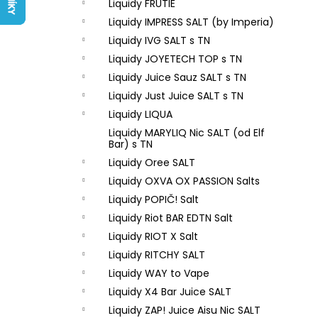
LIQUID ARAMAX 4PACK CIGAR
Liquidy FRUTIE
l
TOBACCO 4X10ML-18MG
Liquidy IMPRESS SALT (by Imperia)
558 Kč
Liquidy IVG SALT s TN
Liquidy JOYETECH TOP s TN
Liquidy Juice Sauz SALT s TN
Liquidy Just Juice SALT s TN
Liquidy LIQUA
Liquidy MARYLIQ Nic SALT (od Elf
Bar) s TN
Liquidy Oree SALT
Liquidy OXVA OX PASSION Salts
Liquidy POPIČ! Salt
Liquidy Riot BAR EDTN Salt
Liquidy RIOT X Salt
Liquidy RITCHY SALT
Liquidy WAY to Vape
Liquidy X4 Bar Juice SALT
Liquidy ZAP! Juice Aisu Nic SALT