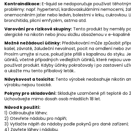
Kontraindikace:
E-liquid se nedoporučuje používat těhotný
problémy: např. hypertenzí, kardiovaskulárními nemocemi, ž
onemocněním jater nebo ledvin, bolestmi v krku, cukrovkou. Lid
bronchitida, plicní emfyzém, astma atd.
Varování pro rizikové skupiny:
Tento produkt by neměly použ
alergické na nikotin nebo jinou složku obsaženou v e-kapalině
Možné nežádoucí účinky:
Předávkování může způsobit přípa
kašel, závratě, žaludeční nevolnost, pocit na omdlení nebo zv
Prosím umyjte si ruce, pokud jste přišli s kapalinou do styku. 
účinků, včetně případných vedlejších účinků, které nejsou uve
používat produkt. Kdyby účinky pokračovaly i po zastavení už
a ukažte mu tento příbalový leták..
Návykovost a toxicita:
Tento výrobek neobsahuje nikotin ani
výrobku nejsou toxické.
Pokyny pro skladování:
Skladujte uzamčené při teplotě do
Uchovávejte mimo dosah osob mladších 18 let.
Návod k použití:
1) Odšroubujte láhev;
2) Otevřete nádobu pro náplň;
3) Vytlačte náplň do nádoby podle pokynů pro dané zařízení;
4) Zavřete láhev i nádobu.