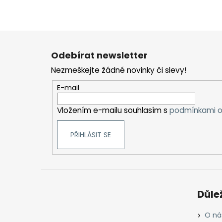
Z
á
Odebírat newsletter
p
Nezmeškejte žádné novinky či slevy!
a
t
E-mail
í
Vložením e-mailu souhlasím s
podmínkami o
PŘIHLÁSIT SE
Důle
O ná