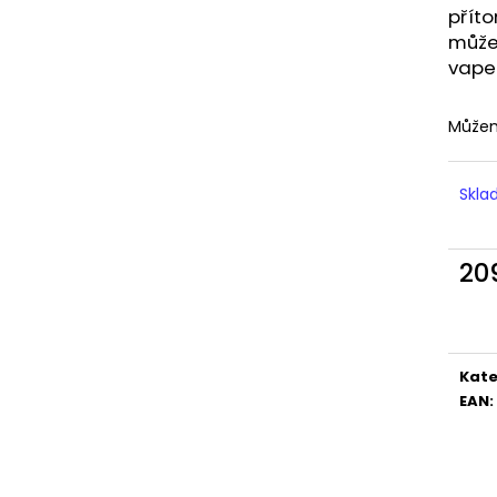
LIQUID DEKANG MENTHOL 10ML - 6MG
LIQUID LIQUA AM
přít
(MENTOL)
6MG (AMERICKÝ
můžem
195 Kč
198 Kč
vape
Můžem
Skl
20
Měr
cena
Kate
EAN
: