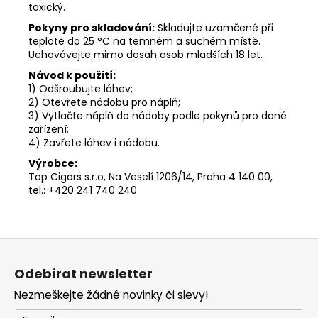
toxický.
Pokyny pro skladování:
Skladujte uzamčené při
teplotě do 25 °C na temném a suchém místě.
Uchovávejte mimo dosah osob mladších 18 let.
Návod k použití:
1) Odšroubujte láhev;
2) Otevřete nádobu pro náplň;
3) Vytlačte náplň do nádoby podle pokynů pro dané
zařízení;
4) Zavřete láhev i nádobu.
Výrobce:
Top Cigars s.r.o, Na Veselí 1206/14, Praha 4 140 00,
tel.: +420 241 740 240
Z
á
Odebírat newsletter
p
Nezmeškejte žádné novinky či slevy!
a