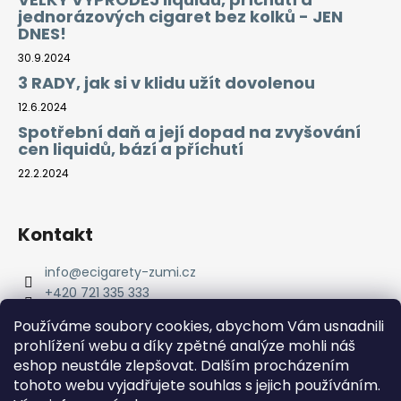
jednorázových cigaret bez kolků - JEN
DNES!
30.9.2024
3 RADY, jak si v klidu užít dovolenou
12.6.2024
Spotřební daň a její dopad na zvyšování
cen liquidů, bází a příchutí
22.2.2024
Kontakt
info
@
ecigarety-zumi.cz
+420 721 335 333
Facebook eCigarety ZUMI
Používáme soubory cookies, abychom Vám usnadnili
prohlížení webu a díky zpětné analýze mohli náš
eshop neustále zlepšovat. Dalším procházením
tohoto webu vyjadřujete souhlas s jejich používáním.