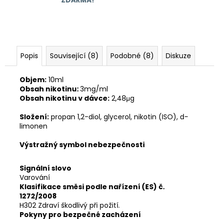
Popis
Související (8)
Podobné (8)
Diskuze
Objem:
10ml
Obsah nikotinu:
3mg/ml
Obsah nikotinu v dávce:
2,48μg
Složení:
propan 1,2-diol, glycerol, nikotin (ISO), d-
limonen
Výstražný symbol nebezpečnosti
Signální slovo
Varování
Klasifikace směsi podle nařízení (ES) č.
1272/2008
H302 Zdraví škodlivý při požití.
Pokyny pro bezpečné zacházení