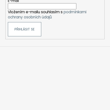
t
E-mail
í
Vložením e-mailu souhlasím s
podmínkami
ochrany osobních údajů
PŘIHLÁSIT SE