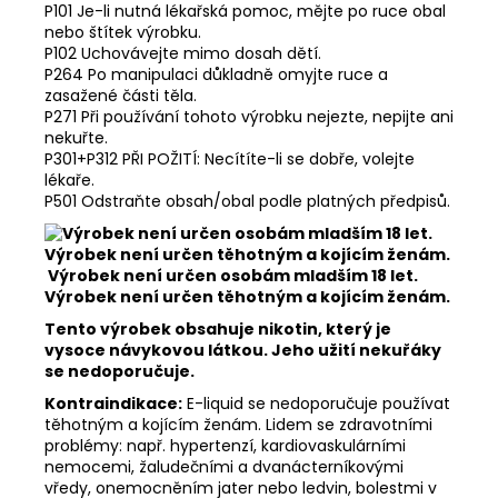
P101 Je-li nutná lékařská pomoc, mějte po ruce obal
nebo štítek výrobku.
P102 Uchovávejte mimo dosah dětí.
P264 Po manipulaci důkladně omyjte ruce a
zasažené části těla.
P271 Při používání tohoto výrobku nejezte, nepijte ani
nekuřte.
P301+P312 PŘI POŽITÍ: Necítíte-li se dobře, volejte
lékaře.
P501 Odstraňte obsah/obal podle platných předpisů.
Výrobek není určen osobám mladším 18 let.
Výrobek není určen těhotným a kojícím ženám.
Tento výrobek obsahuje nikotin, který je
vysoce návykovou látkou. Jeho užití nekuřáky
se nedoporučuje.
Kontraindikace:
E-liquid se nedoporučuje používat
těhotným a kojícím ženám. Lidem se zdravotními
problémy: např. hypertenzí, kardiovaskulárními
nemocemi, žaludečními a dvanácterníkovými
vředy, onemocněním jater nebo ledvin, bolestmi v