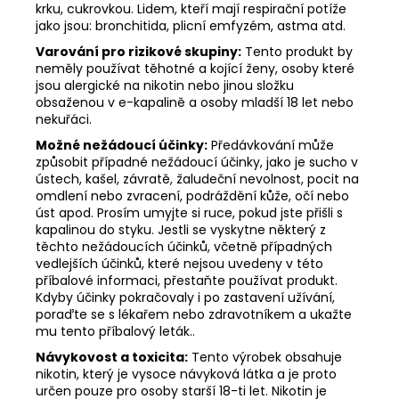
krku, cukrovkou. Lidem, kteří mají respirační potíže
jako jsou: bronchitida, plicní emfyzém, astma atd.
Varování pro rizikové skupiny:
Tento produkt by
neměly používat těhotné a kojící ženy, osoby které
jsou alergické na nikotin nebo jinou složku
obsaženou v e-kapalině a osoby mladší 18 let nebo
nekuřáci.
Možné nežádoucí účinky:
Předávkování může
způsobit případné nežádoucí účinky, jako je sucho v
ústech, kašel, závratě, žaludeční nevolnost, pocit na
omdlení nebo zvracení, podráždění kůže, očí nebo
úst apod. Prosím umyjte si ruce, pokud jste přišli s
kapalinou do styku. Jestli se vyskytne některý z
těchto nežádoucích účinků, včetně případných
vedlejších účinků, které nejsou uvedeny v této
příbalové informaci, přestaňte používat produkt.
Kdyby účinky pokračovaly i po zastavení užívání,
poraďte se s lékařem nebo zdravotníkem a ukažte
mu tento příbalový leták..
Návykovost a toxicita:
Tento výrobek obsahuje
nikotin, který je vysoce návyková látka a je proto
určen pouze pro osoby starší 18-ti let. Nikotin je