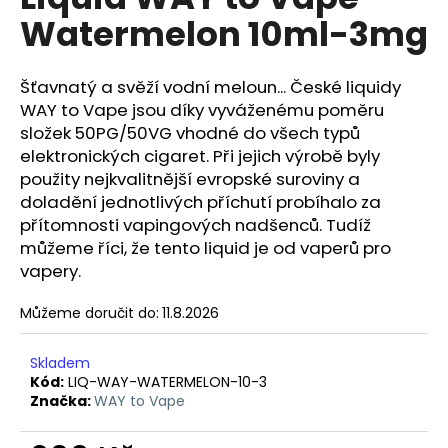
je
a
Watermelon 10ml-3mg
0,0
z
j
5
í
hvězdiček.
Šťavnatý a svěží vodní meloun... České liquidy
t
WAY to Vape jsou díky vyváženému poměru
?
složek 50PG/50VG vhodné do všech typů
elektronických cigaret. Při jejich výrobě byly
použity nejkvalitnější evropské suroviny a
doladění jednotlivých příchutí probíhalo za
přítomnosti vapingových nadšenců. Tudíž
HLEDAT
můžeme říci, že tento liquid je od vaperů pro
vapery.
Můžeme doručit do:
11.8.2026
D
o
p
Skladem
o
Kód:
LIQ-WAY-WATERMELON-10-3
Značka:
WAY to Vape
r
u