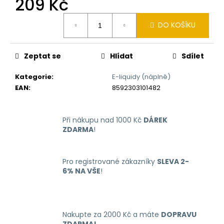
209 Kč
č
u
Měrná
j
DO KOŠÍKU
cena:
e
m
e
Zeptat se
Hlídat
Sdílet
Kategorie
:
E-liquidy (náplně)
OXVA
EAN
:
8592303101482
XLIM
GO
ELEKTRONICKÁ
CIGARETA
Při nákupu nad 1000 Kč
DÁREK
1000MAH
ZDARMA
!
BLACK
235
Kč
Pro registrované zákazníky
SLEVA 2-
Původně:
6% NA VŠE
!
399
Kč
Nakupte za 2000 Kč a máte
DOPRAVU
ZDARMA!