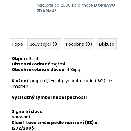
Nakupte za 2000 Kč a máte
DOPRAVU
ZDARMA!
Popis
Související (8)
Podobné (8)
Diskuze
Objem:
10ml
Obsah nikotinu:
6mg/ml
Obsah nikotinu v dávce:
4,35μg
Složení:
propan 1,2-diol, glycerol, nikotin (ISO), d-
limonen
Výstražný symbol nebezpečnosti
Signální slovo
Varování
Klasifikace směsi podle nařízení (ES) č.
1272/2008