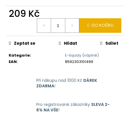
č
u
209 Kč
j
e
Měrná
DO KOŠÍKU
m
cena:
e
Zeptat se
Hlídat
Sdílet
LIQUID
ARAMAX
Kategorie
:
E-liquidy (náplně)
4PACK
EAN
:
8592303101499
MAX
MENTHOL
4X10ML-
12MG
Při nákupu nad 1000 Kč
DÁREK
ZDARMA
!
558
Kč
Pro registrované zákazníky
SLEVA 2-
6% NA VŠE
!