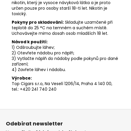
nikotin, který je vysoce návyková látka a je proto
určen pouze pro osoby starší 18-ti let. Nikotin je
toxický.
Pokyny pro skladování:
Skladujte uzamčené při
teplotě do 25 °C na temném a suchém místě.
Uchovávejte mimo dosah osob mladších 18 let.
Návod k použití:
1) Odšroubujte láhev;
2) Otevřete nádobu pro náplň;
3) Vytlačte náplň do nádoby podle pokynů pro dané
zařízení;
4) Zavřete láhev i nádobu.
Výrobce:
Top Cigars s.r.o, Na Veselí 1206/14, Praha 4 140 00,
tel.: +420 241 740 240
Z
á
Odebírat newsletter
p