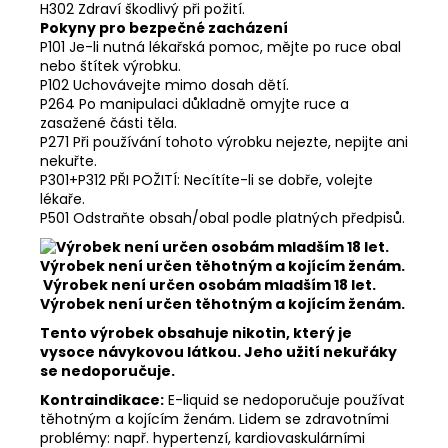
H302 Zdraví škodlivý při požití.
Pokyny pro bezpečné zacházení
P101 Je-li nutná lékařská pomoc, mějte po ruce obal
nebo štítek výrobku.
P102 Uchovávejte mimo dosah dětí.
P264 Po manipulaci důkladně omyjte ruce a
zasažené části těla.
P271 Při používání tohoto výrobku nejezte, nepijte ani
nekuřte.
P301+P312 PŘI POŽITÍ: Necítíte-li se dobře, volejte
lékaře.
P501 Odstraňte obsah/obal podle platných předpisů.
Výrobek není určen osobám mladším 18 let.
Výrobek není určen těhotným a kojícím ženám.
Tento výrobek obsahuje nikotin, který je
vysoce návykovou látkou. Jeho užití nekuřáky
se nedoporučuje.
Kontraindikace:
E-liquid se nedoporučuje používat
těhotným a kojícím ženám. Lidem se zdravotními
problémy: např. hypertenzí, kardiovaskulárními