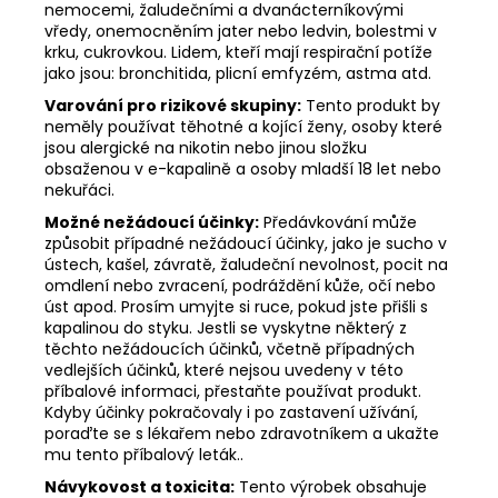
nemocemi, žaludečními a dvanácterníkovými
vředy, onemocněním jater nebo ledvin, bolestmi v
krku, cukrovkou. Lidem, kteří mají respirační potíže
jako jsou: bronchitida, plicní emfyzém, astma atd.
Varování pro rizikové skupiny:
Tento produkt by
neměly používat těhotné a kojící ženy, osoby které
jsou alergické na nikotin nebo jinou složku
obsaženou v e-kapalině a osoby mladší 18 let nebo
nekuřáci.
Možné nežádoucí účinky:
Předávkování může
způsobit případné nežádoucí účinky, jako je sucho v
ústech, kašel, závratě, žaludeční nevolnost, pocit na
omdlení nebo zvracení, podráždění kůže, očí nebo
úst apod. Prosím umyjte si ruce, pokud jste přišli s
kapalinou do styku. Jestli se vyskytne některý z
těchto nežádoucích účinků, včetně případných
vedlejších účinků, které nejsou uvedeny v této
příbalové informaci, přestaňte používat produkt.
Kdyby účinky pokračovaly i po zastavení užívání,
poraďte se s lékařem nebo zdravotníkem a ukažte
mu tento příbalový leták..
Návykovost a toxicita:
Tento výrobek obsahuje