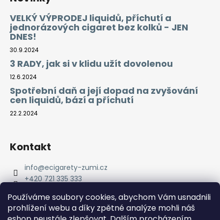
VELKÝ VÝPRODEJ liquidů, příchutí a
jednorázových cigaret bez kolků - JEN
DNES!
30.9.2024
3 RADY, jak si v klidu užít dovolenou
12.6.2024
Spotřební daň a její dopad na zvyšování
cen liquidů, bází a příchutí
22.2.2024
Kontakt
info
@
ecigarety-zumi.cz
+420 721 335 333
Facebook eCigarety ZUMI
Používáme soubory cookies, abychom Vám usnadnili
prohlížení webu a díky zpětné analýze mohli náš
eshop neustále zlepšovat. Dalším procházením