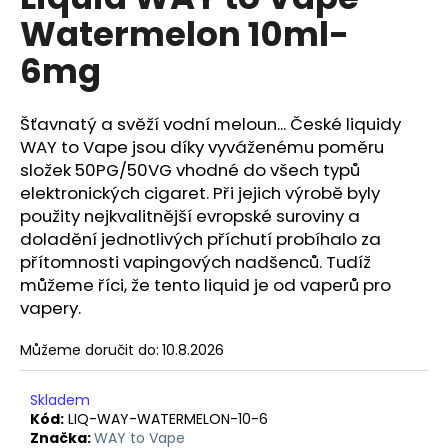
je
a
Watermelon 10ml-
0,0
z
j
6mg
5
í
hvězdiček.
t
Šťavnatý a svěží vodní meloun... České liquidy
?
WAY to Vape jsou díky vyváženému poměru
složek 50PG/50VG vhodné do všech typů
elektronických cigaret. Při jejich výrobě byly
použity nejkvalitnější evropské suroviny a
HLEDAT
doladění jednotlivých příchutí probíhalo za
přítomnosti vapingových nadšenců. Tudíž
můžeme říci, že tento liquid je od vaperů pro
vapery.
D
o
Můžeme doručit do:
10.8.2026
p
o
Skladem
r
Kód:
LIQ-WAY-WATERMELON-10-6
u
Značka:
WAY to Vape