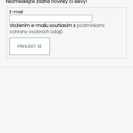
Nezmeškejte žádné novinky či slevy!
a
t
E-mail
í
Vložením e-mailu souhlasím s
podmínkami
ochrany osobních údajů
PŘIHLÁSIT SE