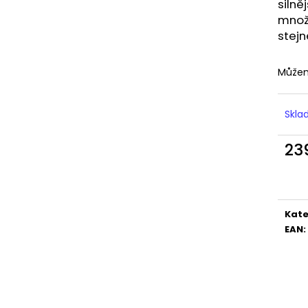
LIQUID DEKANG MENTHOL 10ML - 6MG
LIQUID LIQUA AM
silně
(MENTOL)
6MG (AMERICKÝ
množs
195 Kč
198 Kč
stejn
Můžem
Skl
23
Měr
cena
Kate
EAN
: