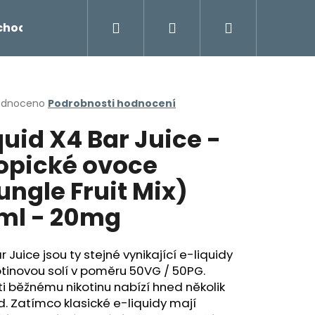
Hledat
Přihlášení
Nákupní
chodu
Novinky
Napište nám
Míchání liq
košík
rné
odnoceno
Podrobnosti hodnocení
cení
quid X4 Bar Juice -
ktu
opické ovoce
ungle Fruit Mix)
ček.
ml - 20mg
r Juice jsou ty stejné vynikající e-liquidy
otinovou solí v poměru 50VG / 50PG.
Následující
i běžnému nikotinu nabízí hned několik
. Zatímco klasické e-liquidy mají