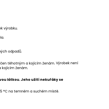
ek výrobku.
la.
ných odpadů.
Výrobek není
a kojícím ženám.
vou látkou. Jeho užití nekuřáky se
 25 °C na temném a suchém místě.