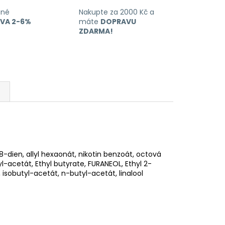
ané
Nakupte za 2000 Kč a
EVA 2-6%
máte
DOPRAVU
ZDARMA!
-dien, allyl hexaonát, nikotin benzoát, octová
yl-acetát, Ethyl butyrate, FURANEOL, Ethyl 2-
 isobutyl-acetát, n-butyl-acetát, linalool