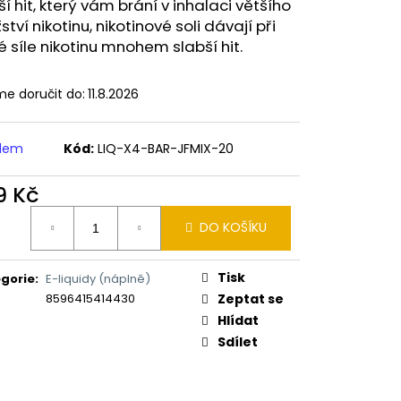
ERICAN BLEND 10ML-
jší hit, který vám brání v inhalaci většího
 MÍCHANÝ TABÁK)
tví nikotinu, nikotinové soli dávají při
é síle nikotinu mnohem slabší hit.
e doručit do:
11.8.2026
adem
Kód:
LIQ-X4-BAR-JFMIX-20
9 Kč
ná
DO KOŠÍKU
:
Tisk
gorie
:
E-liquidy (náplně)
8596415414430
Zeptat se
Hlídat
Sdílet