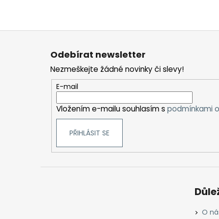
Z
á
Odebírat newsletter
p
Nezmeškejte žádné novinky či slevy!
a
t
E-mail
í
Vložením e-mailu souhlasím s
podmínkami o
PŘIHLÁSIT SE
Důle
O ná