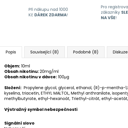
Pro registrov
Při nákupu nad 1000
zákazníky
SL
Kč
DÁREK ZDARMA
!
NA VŠE
!
Popis
Související (8)
Podobné (8)
Diskuze
Objem:
10ml
Obsah nikotinu:
20mg/ml
Obsah nikotinu v dávce:
100μg
Složení:
Propylene glycol, glycerol, ethanol, (R)-p-mentha-1,8
kyselina, triacetin, ETHYL MALTOL, Methyl anthranilate, isopent
methylbutyrate, ethyl-hexanoát, Triethyl-citrát, ethyl-acetát,
Výstražný symbol nebezpečnosti
Signální slovo