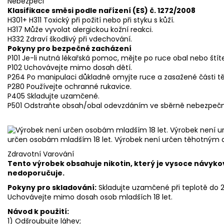
Nebezpečí
Klasifikace směsi podle nařízení (ES) č. 1272/2008
H301+ H311 Toxický při požití nebo při styku s kůží.
H317 Může vyvolat alergickou kožní reakci.
H332 Zdraví škodlivý při vdechování.
Pokyny pro bezpečné zacházení
P101 Je-li nutná lékařská pomoc, mějte po ruce obal nebo štít
P102 Uchovávejte mimo dosah dětí.
P264 Po manipulaci důkladně omyjte ruce a zasažené části tě
P280 Používejte ochranné rukavice.
P405 Skladujte uzamčené.
P501 Odstraňte obsah/obal odevzdáním ve sběrně nebezpeč
určen osobám mladším 18 let. Výrobek není určen těhotným 
Zdravotní Varování
Tento výrobek obsahuje nikotin, který je vysoce návyko
nedoporučuje.
Pokyny pro skladování:
Skladujte uzamčené při teplotě do
Uchovávejte mimo dosah osob mladších 18 let.
Návod k použití:
1) Odšroubujte láhev;