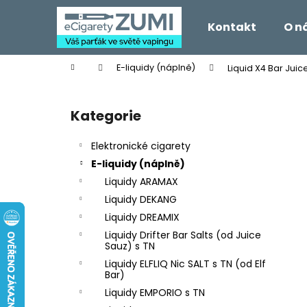
K
Přejít
na
o
Kontakt
O n
obsah
Zpět
Zpět
š
do
do
í
Domů
E-liquidy (náplně)
Liquid X4 Bar Juic
k
obchodu
obchodu
P
o
Kategorie
Přeskočit
s
kategorie
t
Elektronické cigarety
r
E-liquidy (náplně)
a
Liquidy ARAMAX
n
Liquidy DEKANG
n
Liquidy DREAMIX
í
Liquidy Drifter Bar Salts (od Juice
p
Sauz) s TN
a
Liquidy ELFLIQ Nic SALT s TN (od Elf
Bar)
n
Liquidy EMPORIO s TN
e