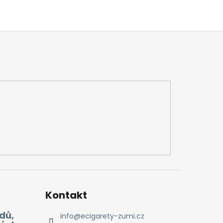
Kontakt
dů,
info
@
ecigarety-zumi.cz