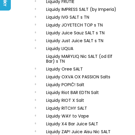
LIQUID ARAMAX 4PACK CIGAR
Liquidy FRUTIE
l
TOBACCO 4X10ML-18MG
Liquidy IMPRESS SALT (by Imperia)
558 Kč
Liquidy IVG SALT s TN
Liquidy JOYETECH TOP s TN
Liquidy Juice Sauz SALT s TN
Liquidy Just Juice SALT s TN
Liquidy LIQUA
Liquidy MARYLIQ Nic SALT (od Elf
Bar) s TN
Liquidy Oree SALT
Liquidy OXVA OX PASSION Salts
Liquidy POPIČ! Salt
Liquidy Riot BAR EDTN Salt
Liquidy RIOT X Salt
Liquidy RITCHY SALT
Liquidy WAY to Vape
Liquidy X4 Bar Juice SALT
Liquidy ZAP! Juice Aisu Nic SALT