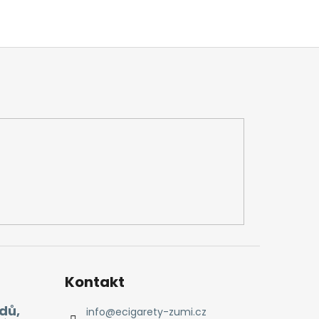
Kontakt
dů,
info
@
ecigarety-zumi.cz