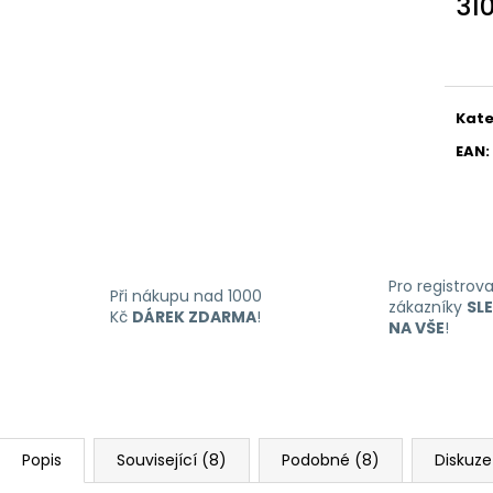
31
Měr
cena
Kate
EAN
:
Pro registrov
Při nákupu nad 1000
zákazníky
SL
Kč
DÁREK ZDARMA
!
NA VŠE
!
Popis
Související (8)
Podobné (8)
Diskuze