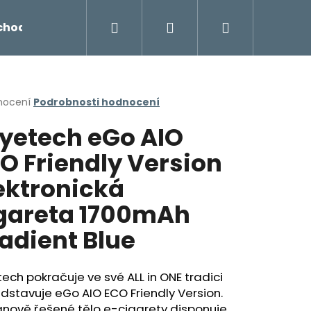
Hledat
Přihlášení
Nákupní
chodu
Novinky
Napište nám
Míchání liq
košík
rné
nocení
Podrobnosti hodnocení
cení
yetech eGo AIO
ktu
O Friendly Version
ektronická
ček.
gareta 1700mAh
adient Blue
Následující
ech pokračuje ve své ALL in ONE tradici
dstavuje eGo AIO ECO Friendly Version.
gnově řešené tělo e-cigarety disponuje