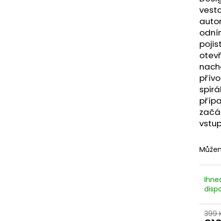
LIQUID DEKANG MENTHOL 10ML - 6MG
LIQUID LIQUA AM
vest
(MENTOL)
6MG (AMERICKÝ
auto
195 Kč
198 Kč
odní
poji
otevř
nachá
přívo
spirá
přípa
začát
vstup
Můžem
Ihne
dispo
399 