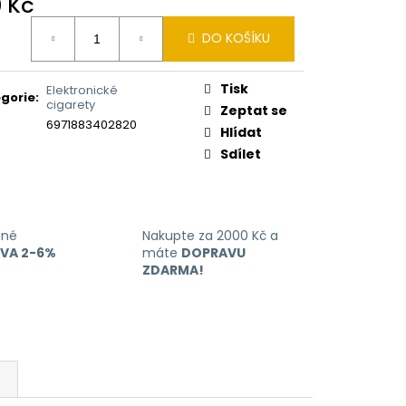
0 Kč
ná
DO KOŠÍKU
:
Tisk
Elektronické
gorie
:
cigarety
Zeptat se
6971883402820
Hlídat
Sdílet
ané
Nakupte za 2000 Kč a
EVA 2-6%
máte
DOPRAVU
ZDARMA!