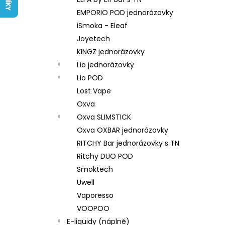
LIQUID ARAMAX 4PACK CIGAR
l
TOBACCO 4X10ML-18MG
EMPORIO POD jednorázovky
558 Kč
iSmoka - Eleaf
Joyetech
KINGZ jednorázovky
Lio jednorázovky
Lio POD
Lost Vape
Oxva
Oxva SLIMSTICK
Oxva OXBAR jednorázovky
RITCHY Bar jednorázovky s TN
Ritchy DUO POD
Smoktech
Uwell
Vaporesso
VOOPOO
E-liquidy (náplně)