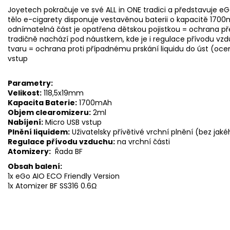
Joyetech pokračuje ve své ALL in ONE tradici a představuje e
tělo e-cigarety disponuje vestavěnou baterii o kapacitě 17
odnímatelná část je opatřena dětskou pojistkou = ochrana p
tradičně nachází pod náustkem, kde je i regulace přívodu vzdu
tvaru = ochrana proti případnému prskání liquidu do úst (oce
vstup
Parametry:
Velikost:
118,5x19mm
Kapacita Baterie:
1700mAh
Objem clearomizeru:
2ml
Nabíjení:
Micro USB vstup
Plnění liquidem:
Uživatelsky přívětivé vrchní plnění (bez jaké
Regulace přívodu vzduchu:
na vrchní části
Atomizery:
Řada BF
Obsah balení:
1x eGo AIO ECO Friendly Version
1x Atomizer BF SS316 0.6Ω