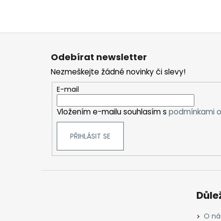
Z
á
Odebírat newsletter
p
Nezmeškejte žádné novinky či slevy!
a
t
E-mail
í
Vložením e-mailu souhlasím s
podmínkami o
PŘIHLÁSIT SE
Důle
O ná