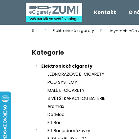
K
Přejít
na
o
Kontakt
O n
obsah
Zpět
Zpět
š
do
do
í
Domů
Elektronické cigarety
Joyetech eGo A
k
obchodu
obchodu
P
o
Kategorie
Přeskočit
s
kategorie
t
Elektronické cigarety
r
JEDNORÁZOVÉ E-CIGARETY
a
POD SYSTÉMY
n
MALÉ E-CIGARETY
n
S VĚTŠÍ KAPACITOU BATERIE
í
Aramax
p
DotMod
a
Elf Bar
n
Elf Bar jednorázovky
e
ELFA by Elf Bar s TN