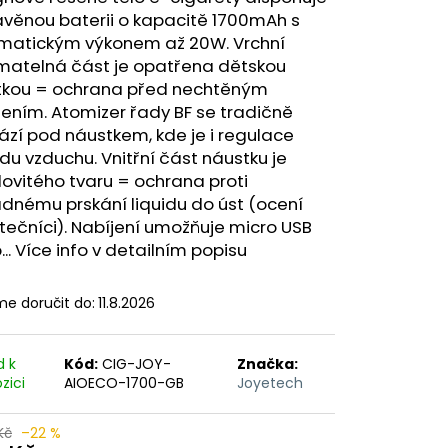
ERICAN BLEND 10ML-
avěnou baterii o kapacitě 1700mAh s
 MÍCHANÝ TABÁK)
matickým výkonem až 20W. Vrchní
matelná část je opatřena dětskou
stkou = ochrana před nechtěným
ením. Atomizer řady BF se tradičně
zí pod náustkem, kde je i regulace
du vzduchu. Vnitřní část náustku je
lovitého tvaru = ochrana proti
dnému prskání liquidu do úst (ocení
ečníci). Nabíjení umožňuje micro USB
... Více info v detailním popisu
e doručit do:
11.8.2026
d k
Kód:
CIG-JOY-
Značka:
zici
AIOECO-1700-GB
Joyetech
Kč
–22 %