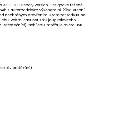
Go AIO ECO Friendly Version. Designově řešené
00mAh s automatickým výkonem až 20W. Vrchní
řed nechtěným otevřením. Atomizer řady BF se
chu. Vnitřní část náustku je spirálovitého
ní začátečníci). Nabíjení umožňuje micro USB
hokoliv protékání)