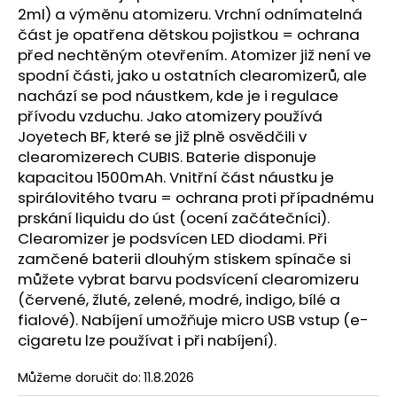
č
2ml) a výměnu atomizeru. Vrchní odnímatelná
u
část je opatřena dětskou pojistkou = ochrana
j
před nechtěným otevřením. Atomizer již není ve
e
spodní části, jako u ostatních clearomizerů, ale
m
nachází se pod náustkem, kde je i regulace
e
přívodu vzduchu. Jako atomizery používá
Joyetech BF, které se již plně osvědčili v
LIQUID
clearomizerech CUBIS. Baterie disponuje
ARAMAX
kapacitou 1500mAh. Vnitřní část náustku je
4PACK
spirálovitého tvaru = ochrana proti případnému
MAX
MENTHOL
prskání liquidu do úst (ocení začátečníci).
4X10ML-
Clearomizer je podsvícen LED diodami. Při
12MG
zamčené baterii dlouhým stiskem spínače si
558
můžete vybrat barvu podsvícení clearomizeru
Kč
(červené, žluté, zelené, modré, indigo, bílé a
fialové). Nabíjení umožňuje micro USB vstup (e-
cigaretu lze používat i při nabíjení).
Můžeme doručit do:
11.8.2026