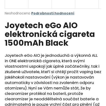
a
j
Průměrné
Neohodnoceno
Podrobnosti hodnocení
í
hodnocení
Joyetech eGo AIO
produktu
t
je
?
elektronická cigareta
0,0
z
1500mAh Black
5
hvězdiček.
Joyetech eGo AIO je jednoduchá a výkonná ALL
HLEDAT
in ONE elektronická cigareta, která svými
vlastnostmi uspokojí jak úplné začátečníky, tak i
zkušené uživatele, kteří si chtějí prožít vaping bez
D
jakéhokoli nastavování (výkon je nastavován
o
automaticky v závislosti na zvoleném odporu
p
atomizeru). Nyní se Vám nemůže stát, že by
o
clearomizer protékal na baterii, protože
r
clearomizer je neoddělitelná součást baterie a
u
odnímatelná je pouze vrchní část pro plnění (až