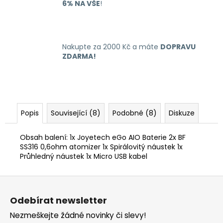
6% NA VŠE
!
Nakupte za 2000 Kč a máte
DOPRAVU
ZDARMA!
Popis
Související (8)
Podobné (8)
Diskuze
Obsah balení: 1x Joyetech eGo AIO Baterie 2x BF
SS316 0,6ohm atomizer 1x Spirálovitý náustek 1x
Průhledný náustek 1x Micro USB kabel
Z
á
Odebírat newsletter
p
Nezmeškejte žádné novinky či slevy!
a