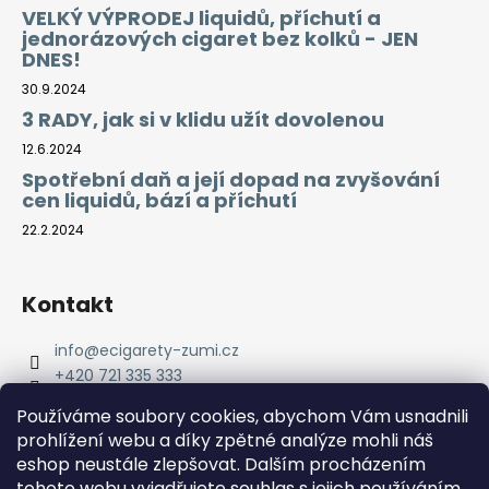
VELKÝ VÝPRODEJ liquidů, příchutí a
jednorázových cigaret bez kolků - JEN
DNES!
30.9.2024
3 RADY, jak si v klidu užít dovolenou
12.6.2024
Spotřební daň a její dopad na zvyšování
cen liquidů, bází a příchutí
22.2.2024
Kontakt
info
@
ecigarety-zumi.cz
+420 721 335 333
Facebook eCigarety ZUMI
Používáme soubory cookies, abychom Vám usnadnili
prohlížení webu a díky zpětné analýze mohli náš
eshop neustále zlepšovat. Dalším procházením
tohoto webu vyjadřujete souhlas s jejich používáním.