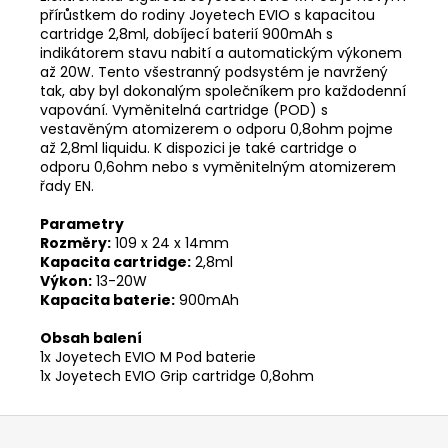
přírůstkem do rodiny Joyetech EVIO s kapacitou
cartridge 2,8ml, dobíjecí baterií 900mAh s
indikátorem stavu nabití a automatickým výkonem
až 20W. Tento všestranný podsystém je navržený
tak, aby byl dokonalým společníkem pro každodenní
vapování. Vyměnitelná cartridge (POD) s
vestavěným atomizerem o odporu 0,8ohm pojme
až 2,8ml liquidu. K dispozici je také cartridge o
odporu 0,6ohm nebo s vyměnitelným atomizerem
řady EN.
Parametry
Rozměry:
109 x 24 x 14mm
Kapacita cartridge:
2,8ml
Výkon:
13-20W
Kapacita baterie:
900mAh
Obsah balení
1x Joyetech EVIO M Pod baterie
1x Joyetech EVIO Grip cartridge 0,8ohm
Z