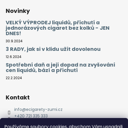
Novinky
VELKÝ VÝPRODEJ liquidů, příchutí a
jednorázových cigaret bez kolků - JEN
DNES!
30.9.2024
3 RADY, jak si v klidu užít dovolenou
12.6.2024
Spotřební daň a její dopad na zvyšování
cen liquidů, bází a příchutí
22.2.2024
Kontakt
info
@
ecigarety-zumi.cz
+420 721 335 333
Facebook eCigarety ZUMI
Používáme soubory cookies, abychom Vám usnadnili