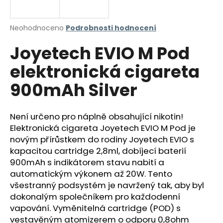
a
j
Průměrné
Neohodnoceno
Podrobnosti hodnocení
í
hodnocení
Joyetech EVIO M Pod
produktu
t
je
?
elektronická cigareta
0,0
z
900mAh Silver
5
hvězdiček.
Není určeno pro náplně obsahující nikotin!
HLEDAT
Elektronická cigareta Joyetech EVIO M Pod je
novým přírůstkem do rodiny Joyetech EVIO s
kapacitou cartridge 2,8ml, dobíjecí baterií
D
900mAh s indikátorem stavu nabití a
o
automatickým výkonem až 20W. Tento
p
všestranný podsystém je navržený tak, aby byl
o
dokonalým společníkem pro každodenní
r
vapování. Vyměnitelná cartridge (POD) s
u
vestavěným atomizerem o odporu 0,8ohm