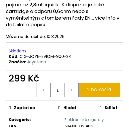
č
pojme až 2,8ml liquidu. K dispozici je také
u
cartridge o odporu 0,6ohm nebo s
j
vyměnitelným atomizerem řady EN.... více info v
e
detailním popisu
m
e
Můžeme doručit do:
10.8.2026
OXVA
Skladem
XLIM
Kód:
CIG-JOYE-EVIOM-900-SR
GO
Značka:
Joyetech
ELEKTRONICKÁ
CIGARETA
1000MAH
299 Kč
BLACK
Měrná
235
DO KOŠÍKU
cena:
Kč
Původně:
399
Kč
Zeptat se
Hlídat
Sdílet
Kategorie
:
Elektronické cigarety
EAN
:
6941908321405