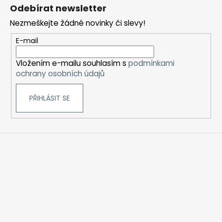
á
Odebírat newsletter
p
Nezmeškejte žádné novinky či slevy!
a
t
E-mail
í
Vložením e-mailu souhlasím s
podmínkami
ochrany osobních údajů
PŘIHLÁSIT SE