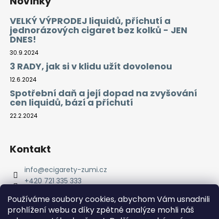
Novinky
VELKÝ VÝPRODEJ liquidů, příchutí a
jednorázových cigaret bez kolků - JEN
DNES!
30.9.2024
3 RADY, jak si v klidu užít dovolenou
12.6.2024
Spotřební daň a její dopad na zvyšování
cen liquidů, bází a příchutí
22.2.2024
Kontakt
info
@
ecigarety-zumi.cz
+420 721 335 333
Facebook eCigarety ZUMI
Používáme soubory cookies, abychom Vám usnadnili
prohlížení webu a díky zpětné analýze mohli náš