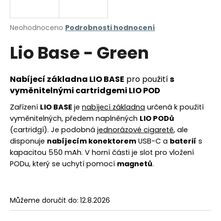
a
j
Průměrné
Neohodnoceno
Podrobnosti hodnocení
í
hodnocení
Lio Base - Green
produktu
t
je
?
0,0
z
Nabíjecí základna LIO BASE
pro použití
s
5
vyměnitelnými cartridgemi LIO POD
hvězdiček.
Zařízení
LIO BASE
je
nabíjecí základna
určená k použití
HLEDAT
vyměnitelných, předem naplněných
LIO PODů
(cartridgí). Je podobná
jednorázové cigaretě
, ale
disponuje
nabíjecím konektorem
USB-C a
baterií
s
kapacitou 550 mAh. V horní části je slot pro vložení
D
PODu, který se uchytí pomocí
magnetů
.
o
p
o
r
Můžeme doručit do:
12.8.2026
u