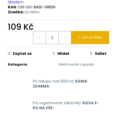
č
Skladem
u
Kód:
CIG-LIO-BASE-GREEN
j
Značka:
Lio Nano
e
m
109 Kč
e
Měrná
DO KOŠÍKU
cena:
LIQUID
ARAMAX
MAX
Zeptat se
Hlídat
Sdílet
STRAWBERRY
10ML-
Kategorie
:
Elektronické cigarety
12MG
168
Kč
Při nákupu nad 1000 Kč
DÁREK
ZDARMA
!
Pro registrované zákazníky
SLEVA 2-
6% NA VŠE
!