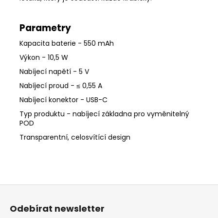
Parametry
Kapacita baterie - 550 mAh
Výkon - 10,5 W
Nabíjecí napětí - 5 V
Nabíjecí proud - ≤ 0,55 A
Nabíjecí konektor - USB-C
Typ produktu - nabíjecí základna pro vyměnitelný
POD
Transparentní, celosvítící design
Z
á
Odebírat newsletter
p