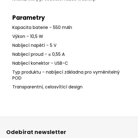
Parametry
Kapacita baterie - 550 mAh
Výkon - 10,5 W
Nabíjecí napětí - 5 V
Nabíjecí proud - ≤ 0,55 A
Nabíjecí konektor - USB-C
Typ produktu - nabíjecí základna pro vyměnitelný
POD
Transparentní, celosvítící design
Z
á
Odebírat newsletter
p