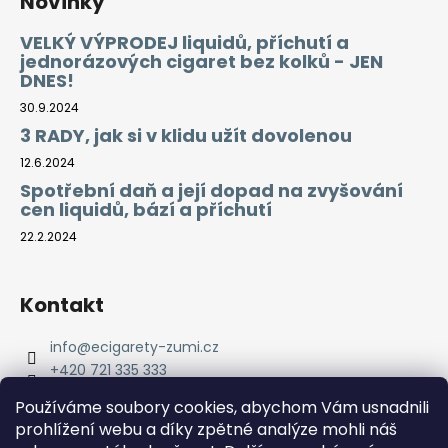
Novinky
VELKÝ VÝPRODEJ liquidů, příchutí a
jednorázových cigaret bez kolků - JEN
DNES!
30.9.2024
3 RADY, jak si v klidu užít dovolenou
12.6.2024
Spotřební daň a její dopad na zvyšování
cen liquidů, bází a příchutí
22.2.2024
Kontakt
info
@
ecigarety-zumi.cz
+420 721 335 333
Facebook eCigarety ZUMI
Používáme soubory cookies, abychom Vám usnadnili
prohlížení webu a díky zpětné analýze mohli náš