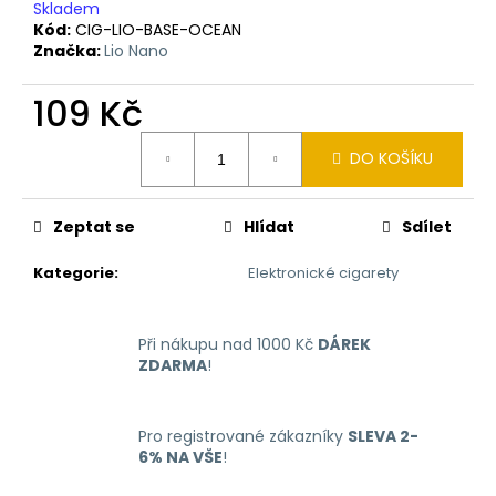
č
Skladem
u
Kód:
CIG-LIO-BASE-OCEAN
j
Značka:
Lio Nano
e
m
109 Kč
e
Měrná
DO KOŠÍKU
cena:
RITCHY
DUO
POD
Zeptat se
Hlídat
Sdílet
ELEKTRONICKÁ
CIGARETA
Kategorie
:
Elektronické cigarety
1000MAH
BLUE
398
Při nákupu nad 1000 Kč
DÁREK
Kč
ZDARMA
!
Pro registrované zákazníky
SLEVA 2-
6% NA VŠE
!