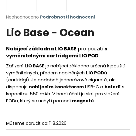
a
j
Průměrné
Neohodnoceno
Podrobnosti hodnocení
í
hodnocení
Lio Base - Ocean
produktu
t
je
?
0,0
z
Nabíjecí základna LIO BASE
pro použití
s
5
vyměnitelnými cartridgemi LIO POD
hvězdiček.
Zařízení
LIO BASE
je
nabíjecí základna
určená k použití
HLEDAT
vyměnitelných, předem naplněných
LIO PODů
(cartridgí). Je podobná
jednorázové cigaretě
, ale
disponuje
nabíjecím konektorem
USB-C a
baterií
s
kapacitou 550 mAh. V horní části je slot pro vložení
D
PODu, který se uchytí pomocí
magnetů
.
o
p
o
r
Můžeme doručit do:
11.8.2026
u