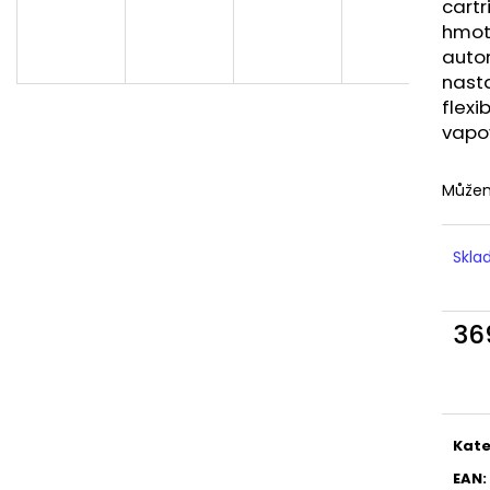
LIQUID DEKANG MENTHOL 10ML - 6MG
LIQUID LIQUA AM
cartr
(MENTOL)
6MG (AMERICKÝ
hmotn
195 Kč
198 Kč
auto
nasta
flexi
vapov
Můžem
Skl
36
Měr
cena
Kate
EAN
: