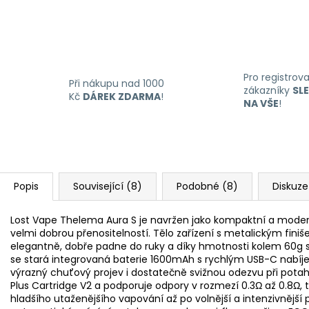
Pro registrov
Při nákupu nad 1000
zákazníky
SL
Kč
DÁREK ZDARMA
!
NA VŠE
!
Popis
Související (8)
Podobné (8)
Diskuze
Lost Vape Thelema Aura S je navržen jako kompaktní a modern
velmi dobrou přenositelností. Tělo zařízení s metalickým f
elegantně, dobře padne do ruky a díky hmotnosti kolem 60g se
se stará integrovaná baterie 1600mAh s rychlým USB-C nabíj
výrazný chuťový projev i dostatečně svižnou odezvu při potahu
Plus Cartridge V2 a podporuje odpory v rozmezí 0.3Ω až 0.8Ω, t
hladšího utaženějšího vapování až po volnější a intenzivnější 