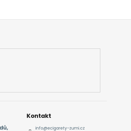
Kontakt
dů,
info
@
ecigarety-zumi.cz