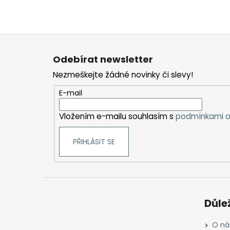
Z
á
Odebírat newsletter
p
Nezmeškejte žádné novinky či slevy!
a
t
E-mail
í
Vložením e-mailu souhlasím s
podmínkami o
PŘIHLÁSIT SE
Důle
O ná