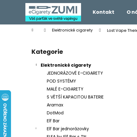
K
Přejít
na
o
Kontakt
O n
obsah
Zpět
Zpět
š
do
do
í
Domů
Elektronické cigarety
Lost Vape Thel
k
obchodu
obchodu
P
o
Kategorie
Přeskočit
s
kategorie
t
Elektronické cigarety
r
JEDNORÁZOVÉ E-CIGARETY
a
POD SYSTÉMY
n
MALÉ E-CIGARETY
n
S VĚTŠÍ KAPACITOU BATERIE
í
Aramax
p
DotMod
a
Elf Bar
n
Elf Bar jednorázovky
e
ELFA by Elf Bar s TN