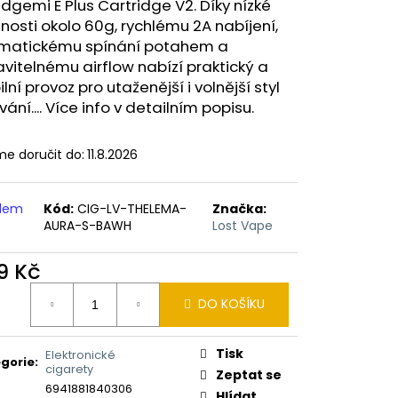
ERICAN BLEND 10ML-
idgemi E Plus Cartridge V2. Díky nízké
 MÍCHANÝ TABÁK)
osti okolo 60g, rychlému 2A nabíjení,
matickému spínání potahem a
vitelnému airflow nabízí praktický a
bilní provoz pro utaženější i volnější styl
ání.... Více info v detailním popisu.
e doručit do:
11.8.2026
adem
Kód:
CIG-LV-THELEMA-
Značka:
AURA-S-BAWH
Lost Vape
9 Kč
ná
DO KOŠÍKU
:
Tisk
Elektronické
gorie
:
cigarety
Zeptat se
6941881840306
Hlídat