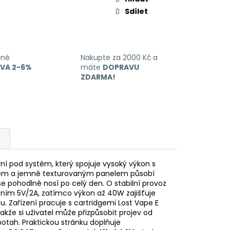
Sdílet
ané
Nakupte za 2000 Kč a
EVA 2-6%
máte
DOPRAVU
ZDARMA!
í pod systém, který spojuje vysoký výkon s
inišem a jemně texturovaným panelem působí
 pohodlně nosí po celý den. O stabilní provoz
ením 5V/2A, zatímco výkon až 40W zajišťuje
. Zařízení pracuje s cartridgemi Lost Vape E
akže si uživatel může přizpůsobit projev od
potah. Praktickou stránku doplňuje