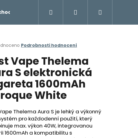
Hledat
Přihlášení
Nákupní
chodu
Novinky
Napište nám
Míchání liq
košík
rné
odnoceno
Podrobnosti hodnocení
cení
st Vape Thelema
ktu
ra S elektronická
gareta 1600mAh
ček.
roque White
Vape Thelema Aura S je lehký a výkonný
ystém pro každodenní použití, který
Následující
inuje max. výkon 40W, integrovanou
ii 1600mAh a kompatibilitu s