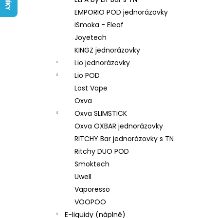
LIQUID ARAMAX 4PACK CIGAR
l
TOBACCO 4X10ML-18MG
EMPORIO POD jednorázovky
558 Kč
iSmoka - Eleaf
Joyetech
KINGZ jednorázovky
Lio jednorázovky
Lio POD
Lost Vape
Oxva
Oxva SLIMSTICK
Oxva OXBAR jednorázovky
RITCHY Bar jednorázovky s TN
Ritchy DUO POD
Smoktech
Uwell
Vaporesso
VOOPOO
E-liquidy (náplně)