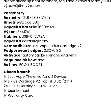
automatické spínání potahem, regulace airflow a režimy ECO 
výraznějším výkonem.
Parametry:
Rozměry:
121.6×28.3×17mm
Hmotnost:
cca 60g
Kapacita baterie:
1600mAh
Výkon:
5-40W
Nabíjení:
USB-C, 5V/2A
Kapacita cartridge:
2ml
Kompatibilita:
Lost Vape E Plus Cartridge V2
Podporovaný odpor:
0.3Ω-0.8Ω
Aktivace:
automatické spínání potahem
Regulace airflow:
ano
Režimy:
ECO / BOOST
Obsah balení:
1× Lost Vape Thelema Aura S Device
1× E Plus Cartridge V2 Top Fill 0.6Ω (2ml)
2× E Plus Cartridge Quick Guide
1× User Manual
1× Warranty Card