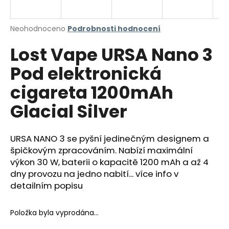
a
j
Průměrné
Neohodnoceno
Podrobnosti hodnocení
í
hodnocení
Lost Vape URSA Nano 3
produktu
t
je
?
Pod elektronická
0,0
z
cigareta 1200mAh
5
hvězdiček.
Glacial Silver
HLEDAT
URSA NANO 3 se pyšní jedinečným designem a
špičkovým zpracováním. Nabízí maximální
výkon 30 W, baterii o kapacitě 1200 mAh a až 4
D
o
dny provozu na jedno nabití... více info v
p
detailním popisu
o
r
Položka byla vyprodána…
u