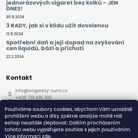
jednorázových cigaret bez kolků - JEN
DNES!
30.9.2024
3 RADY, jak si v klidu užít dovolenou
12.6.2024
Spotřební daň a její dopad na zvyšování
cen liquidů, bází a příchutí
22.2.2024
Kontakt
info
@
ecigarety-zumi.cz
+420 721 335 333
Facebook eCigarety ZUMI
Používáme soubory cookies, abychom Vám usnadnili
prohlížení webu a díky zpětné analýze mohli náš
eshop neustále zlepšovat. Dalším procházením
tohoto webu vyjadřujete souhlas s jejich používáním.
Více informací
zde
.