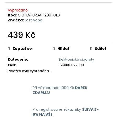
č
u
Vyprodáno
j
Kód:
CIG-LV-URSA-1200-GLSI
e
Značka:
Lost Vape
m
e
439 Kč
Měrná
LIO
cena:
Zeptat se
Hlídat
Sdílet
NANO
PRO
ELEKTRONICKÁ
Kategorie
:
Elektronické cigarety
CIGARETA
EAN
:
6941881822838
PASSION
Položka byla vyprodána…
FRUIT
16MG
169
Kč
Při nákupu nad 1000 Kč
DÁREK
ZDARMA
!
Pro registrované zákazníky
SLEVA 2-
6% NA VŠE
!