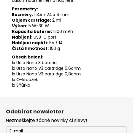
času / nadměrnému nabíjení
Parametry:
Rozměry:
113,5 x 24 x 4 mm
Objem cartridge:
2 ml
Výkon:
5 W-30 W
Kapacita baterie:
1200 mAh
Nabíjení:
USB-C port
Nabíjecí napětí:
5V / 1A
Čistá hmotnost:
150 g
Obsah balení:
1x Ursa Nano 3 baterie
1x Ursa Nano V3 cartridge 0,6ohm
1x Ursa Nano V3 cartridge 0,8ohm
1x O-kroužek
1x Šňůrka
Z
á
Odebírat newsletter
p
Nezmeškejte žádné novinky či slevy!
a
t
E-mail