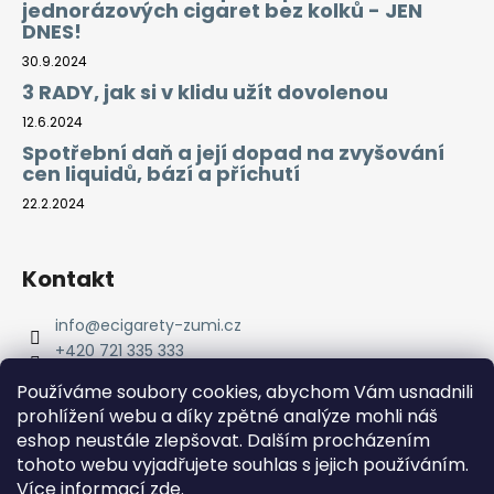
jednorázových cigaret bez kolků - JEN
DNES!
30.9.2024
3 RADY, jak si v klidu užít dovolenou
12.6.2024
Spotřební daň a její dopad na zvyšování
cen liquidů, bází a příchutí
22.2.2024
Kontakt
info
@
ecigarety-zumi.cz
+420 721 335 333
Facebook eCigarety ZUMI
Používáme soubory cookies, abychom Vám usnadnili
prohlížení webu a díky zpětné analýze mohli náš
eshop neustále zlepšovat. Dalším procházením
tohoto webu vyjadřujete souhlas s jejich používáním.
Více informací
zde
.