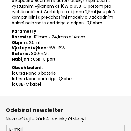
o kapacitě 800mAh s automatickým spínačem,
výstupním výkonem až 16W a USB-C portem pro
rychlé nabíjení. Cartridge o objemu 2,5ml jsou plně
kompatibilní s předchozími modely a v základním
balení naleznete cartridge o odporu 0,8ohm.
Parametry:
Rozměry:
101mm x 24,1mm x 14mm
Objem:
2,5ml
Výstupní výkon:
5W-16W
Baterie:
800mAh
Nabíjení:
USB-C port
Obsah balení:
1x Ursa Nano S baterie
1x Ursa Nano cartridge 0,8ohm
1x USB-C kabel
Z
á
Odebírat newsletter
p
Nezmeškejte žádné novinky či slevy!
a
t
E-mail