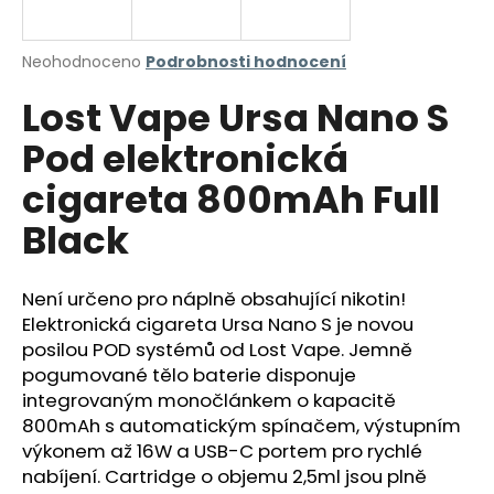
a
j
Průměrné
Neohodnoceno
Podrobnosti hodnocení
í
hodnocení
Lost Vape Ursa Nano S
produktu
t
je
?
Pod elektronická
0,0
z
cigareta 800mAh Full
5
hvězdiček.
Black
HLEDAT
Není určeno pro náplně obsahující nikotin!
Elektronická cigareta Ursa Nano S je novou
posilou POD systémů od Lost Vape. Jemně
D
o
pogumované tělo baterie disponuje
p
integrovaným monočlánkem o kapacitě
o
800mAh s automatickým spínačem, výstupním
r
výkonem až 16W a USB-C portem pro rychlé
u
nabíjení. Cartridge o objemu 2,5ml jsou plně