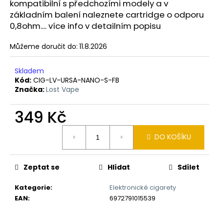
č
kompatibilní s předchozími modely a v
u
základním balení naleznete cartridge o odporu
j
0,8ohm.... více info v detailním popisu
e
m
Můžeme doručit do:
11.8.2026
e
Skladem
Kód:
CIG-LV-URSA-NANO-S-FB
OXVA
Značka:
Lost Vape
XLIM
GO
ELEKTRONICKÁ
349 Kč
CIGARETA
1000MAH
Měrná
BLACK
DO KOŠÍKU
cena:
235
Kč
Původně:
Zeptat se
Hlídat
Sdílet
399
Kč
Kategorie
:
Elektronické cigarety
EAN
:
6972791015539