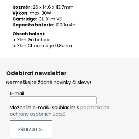
Rozměr:
26 x 14,6 x 113,7mm
Výkon:
max. 30W
Cartridge:
CL, Xlim V3
Kapacita baterie:
1000mAh
Obsah balení:
1x Xlim Go baterie
1x Xlim CL cartridge 0,8ohm
Z
á
Odebírat newsletter
p
Nezmeškejte žádné novinky či slevy!
a
t
E-mail
í
Vložením e-mailu souhlasím s
podmínkami
ochrany osobních údajů
PŘIHLÁSIT SE