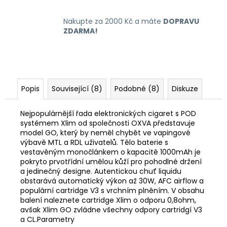
Nakupte za 2000 Kč a máte
DOPRAVU
ZDARMA!
Popis
Související (8)
Podobné (8)
Diskuze
Nejpopulárnější řada elektronických cigaret s POD
systémem Xlim od společnosti OXVA představuje
model GO, který by neměl chybět ve vapingové
výbavě MTL a RDL uživatelů. Tělo baterie s
vestavěným monočlánkem o kapacitě 1000mAh je
pokryto prvotřídní umělou kůží pro pohodlné držení
a jedinečný designe. Autentickou chuť liquidu
obstarává automatický výkon až 30W, AFC airflow a
populární cartridge V3 s vrchním plněním. V obsahu
balení naleznete cartridge Xlim o odporu 0,8ohm,
avšak Xlim GO zvládne všechny odpory cartridgí V3
a CL.Parametry