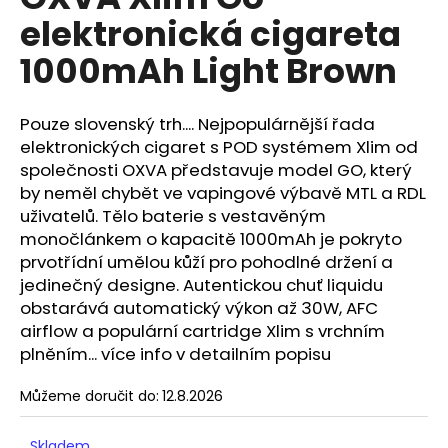
je
a
elektronická cigareta
0,0
z
j
1000mAh Light Brown
5
í
hvězdiček.
t
Pouze slovenský trh.... Nejpopulárnější řada
?
elektronických cigaret s POD systémem Xlim od
společnosti OXVA představuje model GO, který
by neměl chybět ve vapingové výbavě MTL a RDL
uživatelů. Tělo baterie s vestavěným
HLEDAT
monočlánkem o kapacitě 1000mAh je pokryto
prvotřídní umělou kůží pro pohodlné držení a
jedinečný designe. Autentickou chuť liquidu
obstarává automatický výkon až 30W, AFC
D
airflow a populární cartridge Xlim s vrchním
o
plněním... více info v detailním popisu
p
o
Můžeme doručit do:
12.8.2026
r
u
Skladem