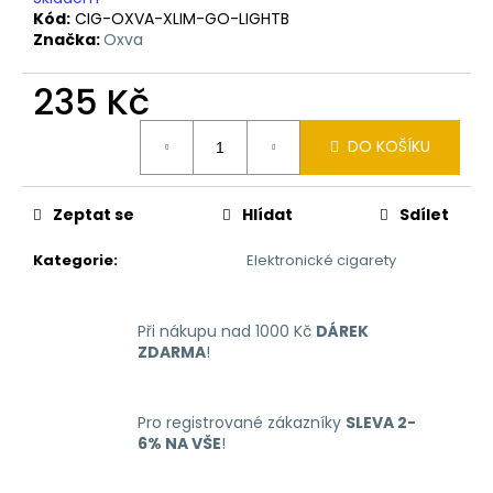
č
Kód:
CIG-OXVA-XLIM-GO-LIGHTB
u
Značka:
Oxva
j
e
235 Kč
m
e
Měrná
DO KOŠÍKU
cena:
LIO
NANO
Zeptat se
Hlídat
Sdílet
PRO
ELEKTRONICKÁ
Kategorie
:
Elektronické cigarety
CIGARETA
PASSION
FRUIT
16MG
Při nákupu nad 1000 Kč
DÁREK
169
ZDARMA
!
Kč
Pro registrované zákazníky
SLEVA 2-
6% NA VŠE
!