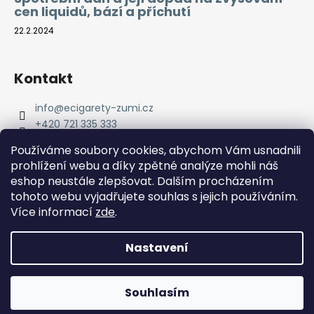
cen liquidů, bází a příchutí
22.2.2024
Kontakt
info
@
ecigarety-zumi.cz
+420 721 335 333
Facebook eCigarety ZUMI
Používáme soubory cookies, abychom Vám usnadnili
prohlížení webu a díky zpětné analýze mohli náš
eshop neustále zlepšovat. Dalším procházením
tohoto webu vyjadřujete souhlas s jejich používáním.
Více informací
zde
.
Nastavení
Vytvořil Shoptet
Copyright 2026
eCigarety ZUMI
. Všechna práva
Doprava ZDARMA od 2000 Kč! Dárek k objednávce od 2500
Souhlasím
vyhrazena.
Kč!