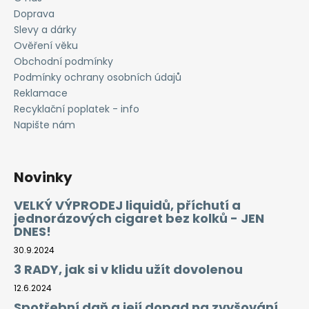
Doprava
Slevy a dárky
Ověření věku
Obchodní podmínky
Podmínky ochrany osobních údajů
Reklamace
Recyklační poplatek - info
Napište nám
Novinky
VELKÝ VÝPRODEJ liquidů, příchutí a
jednorázových cigaret bez kolků - JEN
DNES!
30.9.2024
3 RADY, jak si v klidu užít dovolenou
12.6.2024
Spotřební daň a její dopad na zvyšování