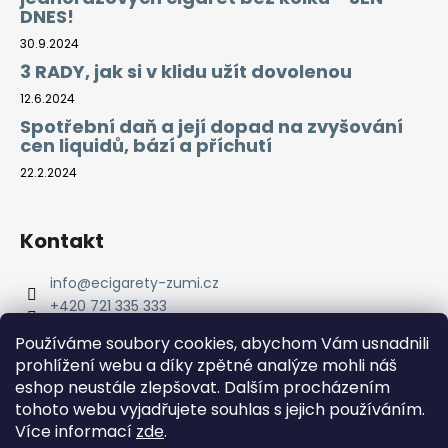
DNES!
30.9.2024
3 RADY, jak si v klidu užít dovolenou
12.6.2024
Spotřební daň a její dopad na zvyšování
cen liquidů, bází a příchutí
22.2.2024
Kontakt
info
@
ecigarety-zumi.cz
+420 721 335 333
Facebook eCigarety ZUMI
Používáme soubory cookies, abychom Vám usnadnili
prohlížení webu a díky zpětné analýze mohli náš
eshop neustále zlepšovat. Dalším procházením
tohoto webu vyjadřujete souhlas s jejich používáním.
Více informací
zde
.