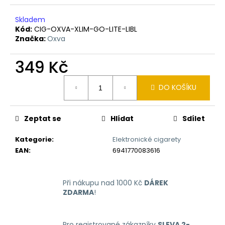
č
u
Skladem
j
Kód:
CIG-OXVA-XLIM-GO-LITE-LIBL
e
Značka:
Oxva
m
e
349 Kč
Měrná
LIQUID
DO KOŠÍKU
cena:
LIQUA
4PACK
BRIGHT
Zeptat se
Hlídat
Sdílet
TOBACCO
4X10ML-
6MG
Kategorie
:
Elektronické cigarety
(ČISTÁ
EAN
:
6941770083616
TABÁKOVÁ
PŘÍCHUŤ)
638
Při nákupu nad 1000 Kč
DÁREK
Kč
ZDARMA
!
Pro registrované zákazníky
SLEVA 2-