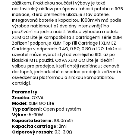
zážitkem. Praktickou součástí výbavy je také
nastavitelný airflow pro úpravu tuhosti potahu a RGB
indikace, která přehledně ukazuje stav baterie.
Integrovaná baterie s kapacitou 1000mAh má podle
výrobce nabídnout až dva dny intenzivnějšího
používání na jedno nabití. Velkou výhodou modelu
XLIM GO Lite je kompatibilita s cartridgemi série XLIM.
Zařízení podporuje XLIM Top Fill Cartridge i XLIM EZ
Cartridge v odporech 0.4Ω, 0.6Ω, 0.8Ω a 1.2Ω, takže si
uživatel může vybrat styl od volnějšího RDL až po
klasické MTL použití. OXVA XLIM GO Lite je ideální
volbou pro prodejce, kteří chtějí nabídnout cenově
dostupné, jednoduché a snadno prodejné zařízení s
osvědčenou platformou a širokou kompatibilitou
cartridgí.
Parametry
Značka:
OXVA
Model:
XLIM GO Lite
Typ zařízení:
Open pod systém
Výkon:
5-30W
Kapacita baterie:
1000mAh
Kapacita cartridge:
2ml
Odporový rozsah:
0.3-3.0Ω