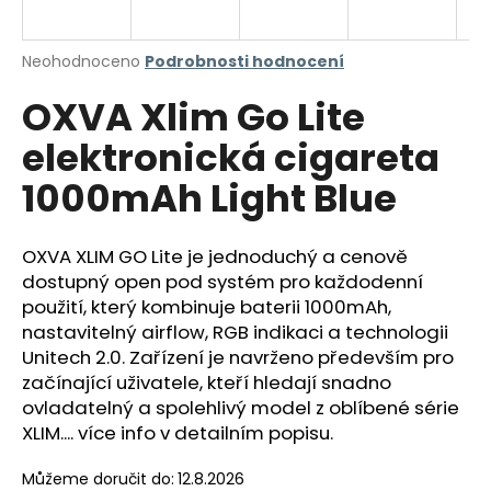
a
j
Průměrné
Neohodnoceno
Podrobnosti hodnocení
í
hodnocení
OXVA Xlim Go Lite
produktu
t
je
?
elektronická cigareta
0,0
z
1000mAh Light Blue
5
hvězdiček.
OXVA XLIM GO Lite je jednoduchý a cenově
HLEDAT
dostupný open pod systém pro každodenní
použití, který kombinuje baterii 1000mAh,
nastavitelný airflow, RGB indikaci a technologii
D
Unitech 2.0. Zařízení je navrženo především pro
o
začínající uživatele, kteří hledají snadno
p
ovladatelný a spolehlivý model z oblíbené série
o
XLIM.... více info v detailním popisu.
r
u
Můžeme doručit do:
12.8.2026