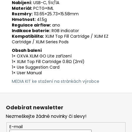
Nabíjení:
USB-C, 5V/1A
Materiál:
PCTG+IML
Rozměry:
113.65×25.73×15.58mm
Hmotnost:
41.5g
Regulace airflow:
ano
Indikace baterie:
RGB indicator
Kompatibilita:
XLIM Top Fill Cartridge / XLIM EZ
Cartridge / XLIM Series Pods
Obsah balení
1× OXVA XLIM GO Lite zařízení
1× XLIM Top Fill Cartridge 0.8Ω (2ml)
1× Use Suggestion Card
1× User Manual
MEDIA KIT ke stažení na stránkách výrobce
Z
á
Odebírat newsletter
p
Nezmeškejte žádné novinky či slevy!
a
t
E-mail