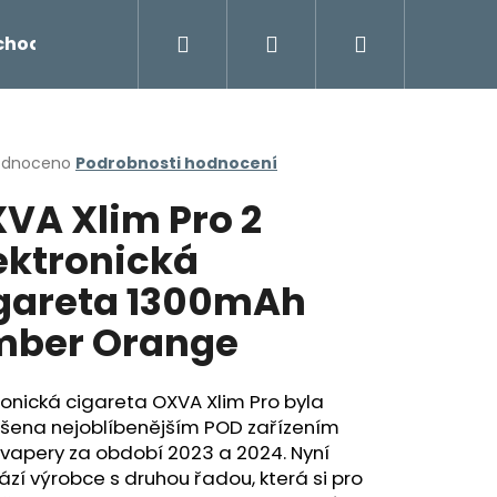
Hledat
Přihlášení
Nákupní
chodu
Novinky
Napište nám
Míchání liq
košík
rné
odnoceno
Podrobnosti hodnocení
cení
VA Xlim Pro 2
ktu
ektronická
gareta 1300mAh
ček.
ber Orange
ronická cigareta OXVA Xlim Pro byla
ášena nejoblíbenějším POD zařízením
Následující
vapery za období 2023 a 2024. Nyní
ází výrobce s druhou řadou, která si pro