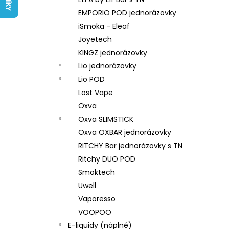
LIQUID ARAMAX 4PACK CIGAR
l
TOBACCO 4X10ML-18MG
EMPORIO POD jednorázovky
558 Kč
iSmoka - Eleaf
Joyetech
KINGZ jednorázovky
Lio jednorázovky
Lio POD
Lost Vape
Oxva
Oxva SLIMSTICK
Oxva OXBAR jednorázovky
RITCHY Bar jednorázovky s TN
Ritchy DUO POD
Smoktech
Uwell
Vaporesso
VOOPOO
E-liquidy (náplně)