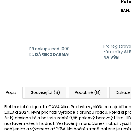
Kate
EAN
:
Pro registrov
Při nákupu nad 1000
zákazníky
SL
Kč
DÁREK ZDARMA
!
NA VŠE
!
Popis
Související (8)
Podobné (8)
Diskuze
Elektronická cigareta OXVA Xlim Pro byla vyhlášena nejoblíb
2023 a 2024. Nyní přichází výrobce s druhou řadou, která si p
čistý designe těla baterie zdobí 0,56 palcový barevný Ultra-HD 
nastavení všech hodnot. Vestavěný monočlánek nabízí vyšší 
nabíjením a výkonem až 30W. Na boční straně baterie je umíst