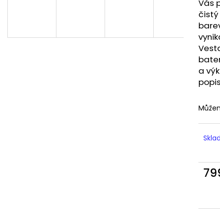
LIQUID DEKANG MENTHOL 10ML - 6MG
LIQUID LIQUA AM
Vás p
(MENTOL)
6MG (AMERICKÝ
čistý
195 Kč
198 Kč
barev
vynik
Vest
bater
a výk
popi
Můžem
Skl
79
Měr
cena