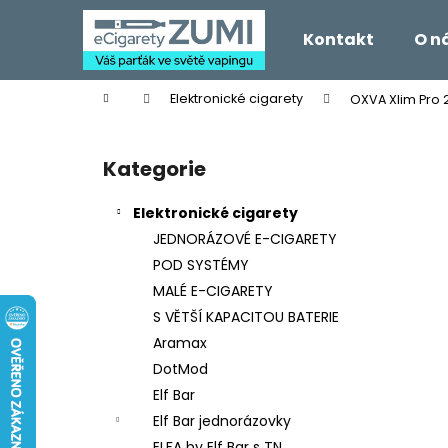
K
Přejít
na
o
Kontakt
O n
obsah
Zpět
Zpět
š
do
do
í
Domů
Elektronické cigarety
OXVA Xlim Pro 
k
obchodu
obchodu
P
o
Kategorie
Přeskočit
s
kategorie
t
Elektronické cigarety
r
JEDNORÁZOVÉ E-CIGARETY
a
POD SYSTÉMY
n
MALÉ E-CIGARETY
n
S VĚTŠÍ KAPACITOU BATERIE
í
Aramax
p
DotMod
a
Elf Bar
n
Elf Bar jednorázovky
e
ELFA by Elf Bar s TN