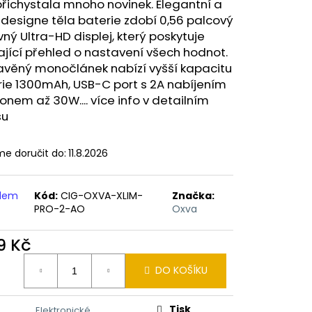
ERICAN BLEND 10ML-
řichystala mnoho novinek. Elegantní a
 MÍCHANÝ TABÁK)
 designe těla baterie zdobí 0,56 palcový
ný Ultra-HD displej, který poskytuje
ající přehled o nastavení všech hodnot.
avěný monočlánek nabízí vyšší kapacitu
ie 1300mAh, USB-C port s 2A nabíjením
onem až 30W.... více info v detailním
su
e doručit do:
11.8.2026
adem
Kód:
CIG-OXVA-XLIM-
Značka:
PRO-2-AO
Oxva
9 Kč
ná
DO KOŠÍKU
:
Tisk
Elektronické