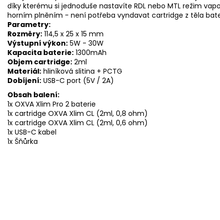
díky kterému si jednoduše nastavíte RDL nebo MTL režim vapov
horním plněním - není potřeba vyndavat cartridge z těla bater
Parametry:
Rozměry:
114,5 x 25 x 15 mm
Výstupní výkon:
5W - 30W
Kapacita baterie:
1300mAh
Objem cartridge:
2ml
Materiál:
hliníková slitina + PCTG
Dobíjení:
USB-C port (5V / 2A)
Obsah balení:
1x OXVA Xlim Pro 2 baterie
1x cartridge OXVA Xlim CL (2ml, 0,8 ohm)
1x cartridge OXVA Xlim CL (2ml, 0,6 ohm)
1x USB-C kabel
1x Šňůrka