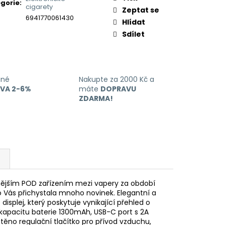
gorie
:
cigarety
Zeptat se
6941770061430
Hlídat
Sdílet
ané
Nakupte za 2000 Kč a
EVA 2-6%
máte
DOPRAVU
ZDARMA!
enějším POD zařízením mezi vapery za období
ro Vás přichystala mnoho novinek. Elegantní a
displej, který poskytuje vynikající přehled o
kapacitu baterie 1300mAh, USB-C port s 2A
ěno regulační tlačítko pro přívod vzduchu,