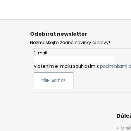
Z
á
Odebírat newsletter
p
Nezmeškejte žádné novinky či slevy!
a
t
E-mail
í
Vložením e-mailu souhlasím s
podmínkami o
PŘIHLÁSIT SE
Důle
O ná