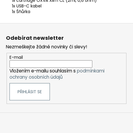
1x cartridge OXVA Xlim CL (2ml, 0,6 ohm)
1x USB-C kabel
1x Šňůrka
Z
á
Odebírat newsletter
p
Nezmeškejte žádné novinky či slevy!
a
t
E-mail
í
Vložením e-mailu souhlasím s
podmínkami
ochrany osobních údajů
PŘIHLÁSIT SE