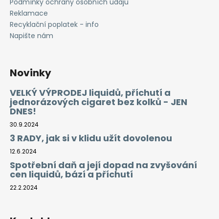
Podmínky ochrany osobních údajů
Reklamace
Recyklační poplatek - info
Napište nám
Novinky
VELKÝ VÝPRODEJ liquidů, příchutí a
jednorázových cigaret bez kolků - JEN
DNES!
30.9.2024
3 RADY, jak si v klidu užít dovolenou
12.6.2024
Spotřební daň a její dopad na zvyšování
cen liquidů, bází a příchutí
22.2.2024