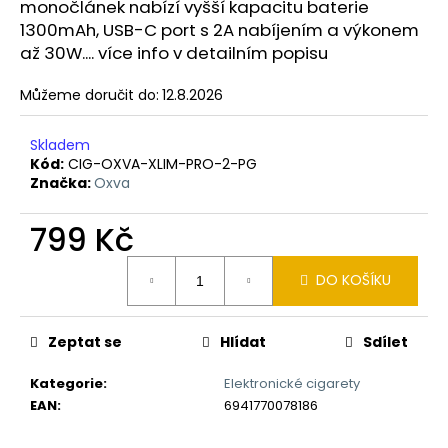
č
monočlánek nabízí vyšší kapacitu baterie
u
1300mAh, USB-C port s 2A nabíjením a výkonem
j
až 30W.... více info v detailním popisu
e
m
Můžeme doručit do:
12.8.2026
e
Skladem
Kód:
CIG-OXVA-XLIM-PRO-2-PG
LIQUID
Značka:
Oxva
ARAMAX
4PACK
CIGAR
799 Kč
TOBACCO
4X10ML-
Měrná
18MG
DO KOŠÍKU
cena:
558
Kč
Zeptat se
Hlídat
Sdílet
Kategorie
:
Elektronické cigarety
EAN
:
6941770078186