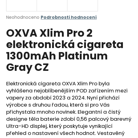
a
j
Průměrné
Neohodnoceno
Podrobnosti hodnocení
í
hodnocení
OXVA Xlim Pro 2
produktu
t
je
?
elektronická cigareta
0,0
z
1300mAh Platinum
5
hvězdiček.
Gray CZ
HLEDAT
Elektronická cigareta OXVA Xlim Pro byla
vyhlášena nejoblíbenějším POD zařízením mezi
vapery za období 2023 a 2024. Nyní přichází
D
o
výrobce s druhou řadou, která si pro Vás
p
přichystala mnoho novinek. Elegantní a čistý
o
designe těla baterie zdobí 0,56 palcový barevný
r
Ultra-HD displej, který poskytuje vynikající
u
přehled o nastavení všech hodnot. Vestavěný