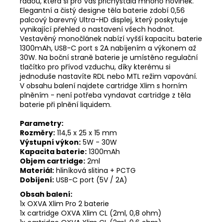
řadou, která si pro Vás přichystala mnoho novinek.
Elegantní a čistý designe těla baterie zdobí 0,56
palcový barevný Ultra-HD displej, který poskytuje
vynikající přehled o nastavení všech hodnot.
Vestavěný monočlánek nabízí vyšší kapacitu baterie
1300mAh, USB-C port s 2A nabíjením a výkonem až
30W. Na boční straně baterie je umístěno regulační
tlačítko pro přívod vzduchu, díky kterému si
jednoduše nastavíte RDL nebo MTL režim vapování.
V obsahu balení najdete cartridge Xlim s horním
plněním - není potřeba vyndavat cartridge z těla
baterie při plnění liquidem.
Parametry:
Rozměry:
114,5 x 25 x 15 mm
Výstupní výkon:
5W - 30W
Kapacita baterie:
1300mAh
Objem cartridge:
2ml
Materiál:
hliníková slitina + PCTG
Dobíjení:
USB-C port (5V / 2A)
Obsah balení:
1x OXVA Xlim Pro 2 baterie
1x cartridge OXVA Xlim CL (2ml, 0,8 ohm)