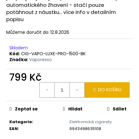
č
automatického žhavení - stačí pouze
u
potáhnout z náustku... více info v detailním
j
popisu
e
m
Můžeme doručit do:
12.8.2026
e
Skladem
LIQUID
Kód:
CIG-VAPO-LUXE-PRO-1500-BK
ARAMAX
Značka:
Vaporesso
MAX
STRAWBERRY
799 Kč
10ML-
12MG
Měrná
168
DO KOŠÍKU
cena:
Kč
Zeptat se
Hlídat
Sdílet
Kategorie
:
Elektronické cigarety
EAN
:
6943498635108