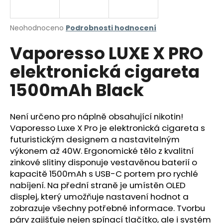
a
j
Průměrné
Neohodnoceno
Podrobnosti hodnocení
í
hodnocení
Vaporesso LUXE X PRO
produktu
t
je
?
elektronická cigareta
0,0
z
1500mAh Black
5
hvězdiček.
Není určeno pro náplně obsahující nikotin!
HLEDAT
Vaporesso Luxe X Pro je elektronická cigareta s
futuristickým designem a nastavitelným
výkonem až 40W. Ergonomické tělo z kvalitní
D
zinkové slitiny disponuje vestavěnou baterií o
o
kapacitě 1500mAh s USB-C portem pro rychlé
p
nabíjení. Na přední straně je umístěn OLED
o
displej, který umožňuje nastavení hodnot a
r
zobrazuje všechny potřebné informace. Tvorbu
u
páry zajišťuje nejen spínací tlačítko, ale i systém