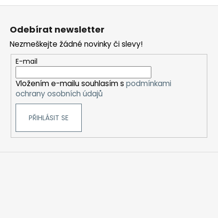
Z
á
Odebírat newsletter
p
Nezmeškejte žádné novinky či slevy!
a
t
E-mail
í
Vložením e-mailu souhlasím s
podmínkami
ochrany osobních údajů
PŘIHLÁSIT SE