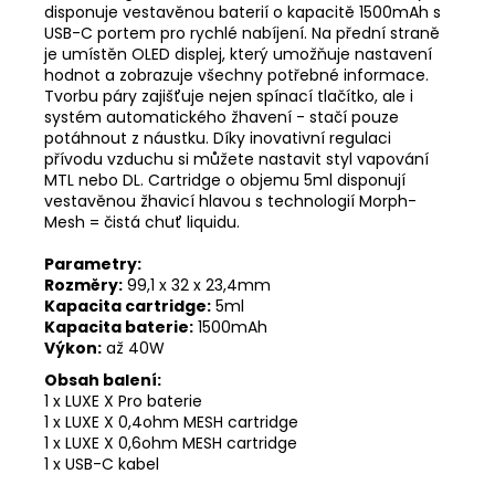
disponuje vestavěnou baterií o kapacitě 1500mAh s
USB-C portem pro rychlé nabíjení. Na přední straně
je umístěn OLED displej, který umožňuje nastavení
hodnot a zobrazuje všechny potřebné informace.
Tvorbu páry zajišťuje nejen spínací tlačítko, ale i
systém automatického žhavení - stačí pouze
potáhnout z náustku. Díky inovativní regulaci
přívodu vzduchu si můžete nastavit styl vapování
MTL nebo DL. Cartridge o objemu 5ml disponují
vestavěnou žhavicí hlavou s technologií Morph-
Mesh = čistá chuť liquidu.
Parametry:
Rozměry:
99,1 x 32 x 23,4mm
Kapacita cartridge:
5ml
Kapacita baterie:
1500mAh
Výkon:
až 40W
Obsah balení:
1 x LUXE X Pro baterie
1 x LUXE X 0,4ohm MESH cartridge
1 x LUXE X 0,6ohm MESH cartridge
1 x USB-C kabel