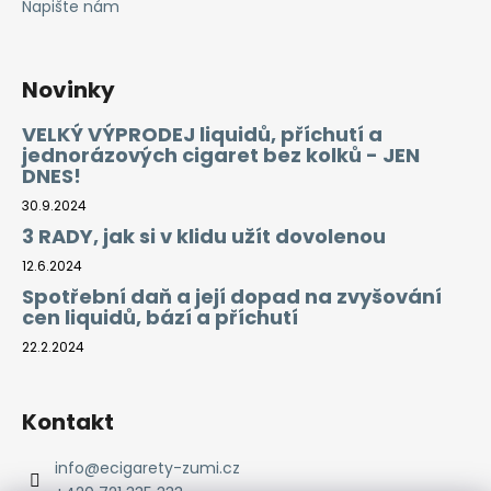
Napište nám
Novinky
VELKÝ VÝPRODEJ liquidů, příchutí a
jednorázových cigaret bez kolků - JEN
DNES!
30.9.2024
3 RADY, jak si v klidu užít dovolenou
12.6.2024
Spotřební daň a její dopad na zvyšování
cen liquidů, bází a příchutí
22.2.2024
Kontakt
info
@
ecigarety-zumi.cz