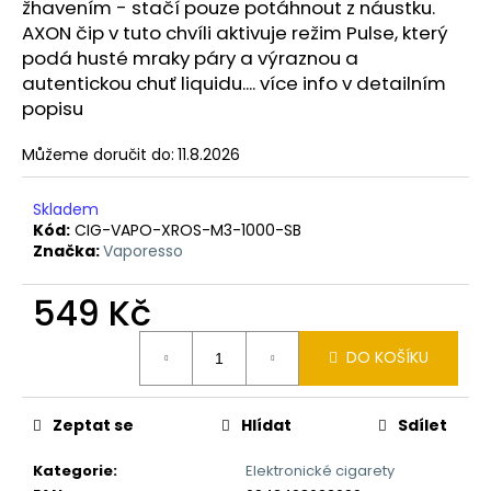
č
žhavením - stačí pouze potáhnout z náustku.
u
AXON čip v tuto chvíli aktivuje režim Pulse, který
j
podá husté mraky páry a výraznou a
e
autentickou chuť liquidu.... více info v detailním
m
popisu
e
Můžeme doručit do:
11.8.2026
OXVA
XLIM
Skladem
GO
Kód:
CIG-VAPO-XROS-M3-1000-SB
ELEKTRONICKÁ
Značka:
Vaporesso
CIGARETA
1000MAH
BLACK
549 Kč
235
Měrná
Kč
DO KOŠÍKU
cena:
Původně:
399
Kč
Zeptat se
Hlídat
Sdílet
Kategorie
:
Elektronické cigarety