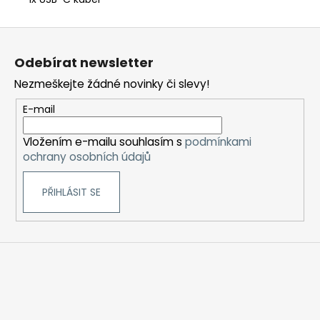
Z
á
Odebírat newsletter
p
Nezmeškejte žádné novinky či slevy!
a
t
E-mail
í
Vložením e-mailu souhlasím s
podmínkami
ochrany osobních údajů
PŘIHLÁSIT SE