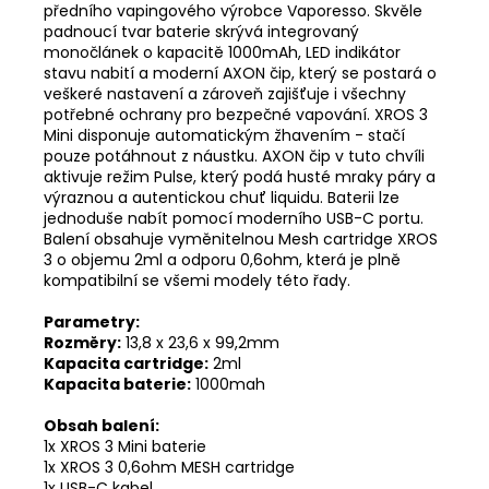
předního vapingového výrobce Vaporesso. Skvěle
padnoucí tvar baterie skrývá integrovaný
monočlánek o kapacitě 1000mAh, LED indikátor
stavu nabití a moderní AXON čip, který se postará o
veškeré nastavení a zároveň zajišťuje i všechny
potřebné ochrany pro bezpečné vapování. XROS 3
Mini disponuje automatickým žhavením - stačí
pouze potáhnout z náustku. AXON čip v tuto chvíli
aktivuje režim Pulse, který podá husté mraky páry a
výraznou a autentickou chuť liquidu. Baterii lze
jednoduše nabít pomocí moderního USB-C portu.
Balení obsahuje vyměnitelnou Mesh cartridge XROS
3 o objemu 2ml a odporu 0,6ohm, která je plně
kompatibilní se všemi modely této řady.
Parametry:
Rozměry:
13,8 x 23,6 x 99,2mm
Kapacita cartridge:
2ml
Kapacita baterie:
1000mah
Obsah balení:
1x XROS 3 Mini baterie
1x XROS 3 0,6ohm MESH cartridge
1x USB-C kabel