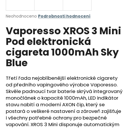
a
j
Průměrné
Neohodnoceno
Podrobnosti hodnocení
í
hodnocení
Vaporesso XROS 3 Mini
produktu
t
je
?
Pod elektronická
0,0
z
cigareta 1000mAh Sky
5
hvězdiček.
Blue
HLEDAT
Třetí řada nejoblíbenější elektronické cigarety
od předního vapingového výrobce Vaporesso.
Skvěle padnoucí tvar baterie skrývá integrovaný
D
o
monočlánek o kapacitě 1000mAh, LED indikátor
p
stavu nabití a moderní AXON čip, který se
o
postará o veškeré nastavení a zároveň zajišťuje
r
i všechny potřebné ochrany pro bezpečné
u
vapování. XROS 3 Mini disponuje automatickým