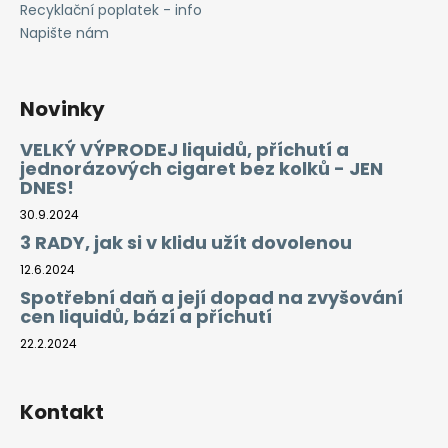
Recyklační poplatek - info
Napište nám
Novinky
VELKÝ VÝPRODEJ liquidů, příchutí a
jednorázových cigaret bez kolků - JEN
DNES!
30.9.2024
3 RADY, jak si v klidu užít dovolenou
12.6.2024
Spotřební daň a její dopad na zvyšování
cen liquidů, bází a příchutí
22.2.2024
Kontakt