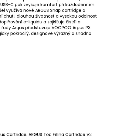
řes USB-C pak zvyšuje komfort při každodenním
el využívá nové ARGUS Snap cartridge a
í chuti, dlouhou životnost a vysokou odolnost
oplňování e-liquidu a zajišťuje čistší a
emi řady Argus představuje VOOPOO Argus P3
ogicky pokročilý, designově výrazný a snadno
us Cartridge, ARGUS Top Filling Cartridge V2