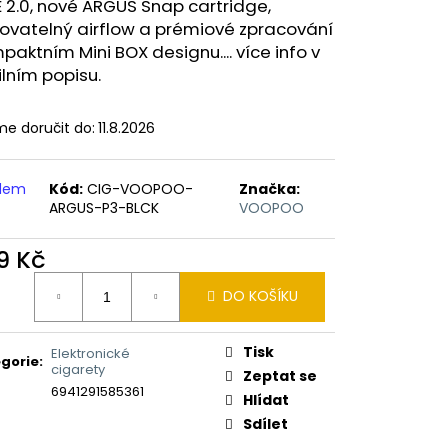
ERICAN BLEND 10ML-
2.0, nové ARGUS Snap cartridge,
 MÍCHANÝ TABÁK)
ovatelný airflow a prémiové zpracování
paktním Mini BOX designu.... více info v
lním popisu.
e doručit do:
11.8.2026
adem
Kód:
CIG-VOOPOO-
Značka:
ARGUS-P3-BLCK
VOOPOO
9 Kč
ná
DO KOŠÍKU
:
Tisk
Elektronické
gorie
:
cigarety
Zeptat se
6941291585361
Hlídat
Sdílet