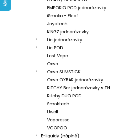
LIQUID ARAMAX 4PACK CIGAR
l
TOBACCO 4X10ML-18MG
EMPORIO POD jednorázovky
558 Kč
iSmoka - Eleaf
Joyetech
KINGZ jednorázovky
Lio jednorázovky
Lio POD
Lost Vape
Oxva
Oxva SLIMSTICK
Oxva OXBAR jednorázovky
RITCHY Bar jednorázovky s TN
Ritchy DUO POD
Smoktech
Uwell
Vaporesso
VOOPOO
E-liquidy (náplně)