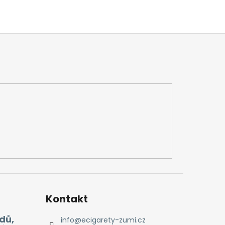
Kontakt
dů,
info
@
ecigarety-zumi.cz