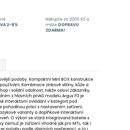
ané
Nakupte za 2000 Kč a
EVA 2-6%
máte
DOPRAVU
ZDARMA!
vější podoby. Kompaktní Mini BOX konstrukce
oužívání. Kombinace zinkové slitiny, kůže a
op i solidní odolnost, takže osloví zákazníky,
 Jedním z hlavních prvků modelu Argus P3 je
ně interaktivní ovládání v kategorii pod
je pohodlnou práci s nastavením zařízení.
azykové varianty a doplňkové interaktivní
roveň. O výkon se stará integrovaná baterie s
y čemuž je zařízení vhodné jak pro MTL, tak i
er potahu podle vlastních preferencí, a to i