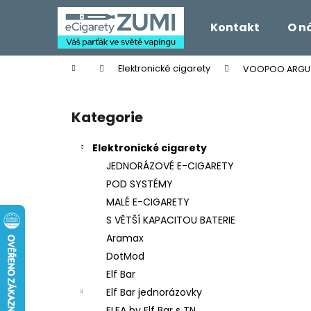
K
Přejít
na
o
Kontakt
O n
obsah
Zpět
Zpět
š
do
do
í
Domů
Elektronické cigarety
VOOPOO ARGUS 
k
obchodu
obchodu
P
o
Kategorie
Přeskočit
s
kategorie
t
Elektronické cigarety
r
JEDNORÁZOVÉ E-CIGARETY
a
POD SYSTÉMY
n
MALÉ E-CIGARETY
n
S VĚTŠÍ KAPACITOU BATERIE
í
Aramax
p
DotMod
a
Elf Bar
n
Elf Bar jednorázovky
e
ELFA by Elf Bar s TN