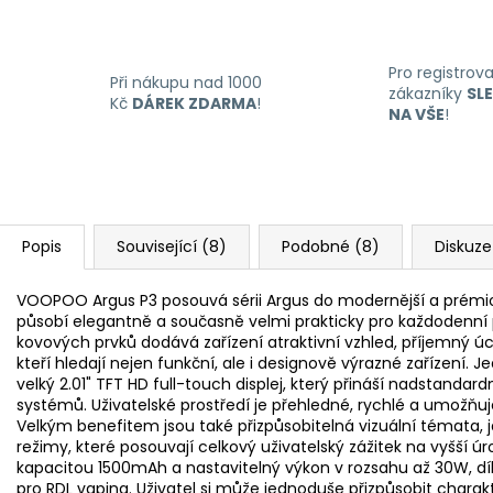
Pro registrov
Při nákupu nad 1000
zákazníky
SL
Kč
DÁREK ZDARMA
!
NA VŠE
!
Popis
Související (8)
Podobné (8)
Diskuze
VOOPOO Argus P3 posouvá sérii Argus do modernější a prémio
působí elegantně a současně velmi prakticky pro každodenní p
kovových prvků dodává zařízení atraktivní vzhled, příjemný úch
kteří hledají nejen funkční, ale i designově výrazné zařízení.
velký 2.01" TFT HD full-touch displej, který přináší nadstandard
systémů. Uživatelské prostředí je přehledné, rychlé a umožňu
Velkým benefitem jsou také přizpůsobitelná vizuální témata, j
režimy, které posouvají celkový uživatelský zážitek na vyšší ú
kapacitou 1500mAh a nastavitelný výkon v rozsahu až 30W, dík
pro RDL vaping. Uživatel si může jednoduše přizpůsobit charakt