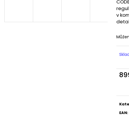
LIQUID DEKANG MENTHOL 10ML - 6MG
LIQUID LIQUA AM
CODE 
(MENTOL)
6MG (AMERICKÝ
regul
195 Kč
198 Kč
v kom
detai
Můžem
Skl
89
Měr
cena
Kate
EAN
: