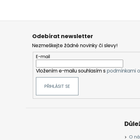
Z
á
Odebírat newsletter
p
Nezmeškejte žádné novinky či slevy!
a
t
E-mail
í
Vložením e-mailu souhlasím s
podmínkami o
PŘIHLÁSIT SE
Důle
O ná