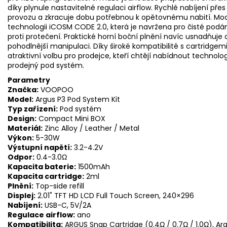
díky plynule nastavitelné regulaci airflow. Rychlé nabíjení p
provozu a zkracuje dobu potřebnou k opětovnému nabití. Mod
technologii iCOSM CODE 2.0, která je navržena pro čisté podán
proti protečení. Praktické horní boční plnění navíc usnadňuje d
pohodlnější manipulaci. Díky široké kompatibilitě s cartridg
atraktivní volbu pro prodejce, kteří chtějí nabídnout technol
prodejný pod systém.
Parametry
Značka:
VOOPOO
Model:
Argus P3 Pod System Kit
Typ zařízení:
Pod systém
Design:
Compact Mini BOX
Materiál:
Zinc Alloy / Leather / Metal
Výkon:
5-30W
Výstupní napětí:
3.2-4.2V
Odpor:
0.4-3.0Ω
Kapacita baterie:
1500mAh
Kapacita cartridge:
2ml
Plnění:
Top-side refill
Displej:
2.01" TFT HD LCD Full Touch Screen, 240×296
Nabíjení:
USB-C, 5V/2A
Regulace airflow:
ano
Kompatibilita:
ARGUS Snap Cartridge (0.4Ω / 0.7Ω / 1.0Ω), Arg