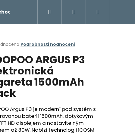
Hledat
Přihlášení
Nákupní
chodu
Novinky
Napište nám
Míchání liq
košík
rné
odnoceno
Podrobnosti hodnocení
cení
OPOO ARGUS P3
ktu
ektronická
gareta 1500mAh
ček.
ack
OO Argus P3 je moderní pod systém s
grovanou baterií 1500mAh, dotykovým
Následující
 TFT HD displejem a nastavitelným
nem až 30W. Nabízí technologii iCOSM