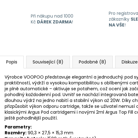
Pro registrov
Při nákupu nad 1000
zákazníky
SL
Kč
DÁREK ZDARMA
!
NA VŠE
!
Popis
Související (8)
Podobné (8)
Diskuze
Výrobce VOOPOO představuje elegantní a jednoduchý pod sy
praktičností, výdrží a vysokou kompatibilitou s oblíbenými car
je plně automatické – aktivuje se potahem, což ocení jak začáte
pohodlný každodenní pod. Uvnitř se nachází integrovaná bater
dlouhou výdrž na jedno nabití a stabilní výkon až 20W. Díky 
přizpůsobit výkon odporu cartridge, takže se uživatel nemusí o
klasickými Argus Pod cartridgemi i novými 2ml Argus Top Fill 
ještě pohodlnější použití.
Parametry:
Rozměry:
90,3 × 27,5 × 15,3 mm