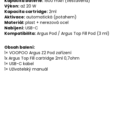
Kapacita baterie:
1500 mAh (vestavěná)
Výkon:
až 20 W
Kapacita cartridge:
2ml
Aktivace:
automatická (potahem)
Materiál:
plast + nerezová ocel
Nabíjení:
USB-C
Kompatibilita:
Argus Pod / Argus Top Fill Pod (3 ml)
Obsah balení:
1× VOOPOO Argus Z2 Pod zařízení
1x Argus Top Fill cartridge 2ml 0,7ohm
1× USB-C kabel
1× Uživatelský manuál