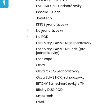
LIQUID ARAMAX 4PACK CIGAR
l
TOBACCO 4X10ML-18MG
EMPORIO POD jednorázovky
558 Kč
iSmoka - Eleaf
Joyetech
KINGZ jednorázovky
Lio jednorázovky
Lio POD
Lost Mary TAPPO Air jednorázovky
Lost Mary TAPPO Air Pods (pro
jednorázovky)
Lost Vape
Oxva
Oxva OXBAR jednorázovky
Oxva SLIMSTICK jednorázovky
RITCHY Bar jednorázovky s TN
Ritchy DUO POD
Smoktech
Uwell