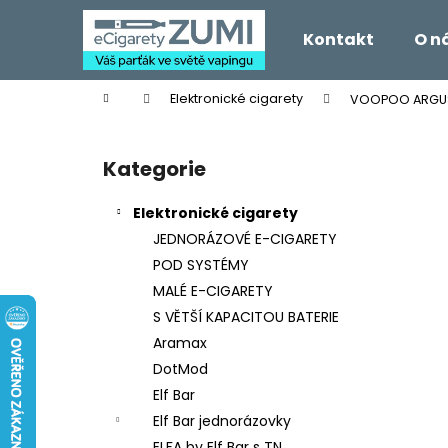
K
Přejít
na
o
Kontakt
O n
obsah
Zpět
Zpět
š
do
do
í
Domů
Elektronické cigarety
VOOPOO ARGUS 
k
obchodu
obchodu
P
o
Kategorie
Přeskočit
s
kategorie
t
Elektronické cigarety
r
JEDNORÁZOVÉ E-CIGARETY
a
POD SYSTÉMY
n
MALÉ E-CIGARETY
n
S VĚTŠÍ KAPACITOU BATERIE
í
Aramax
p
DotMod
a
Elf Bar
n
Elf Bar jednorázovky
e
ELFA by Elf Bar s TN