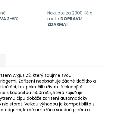
ané
Nakupte za 2000 Kč a
EVA 2-6%
máte
DOPRAVU
ZDARMA!
stém Argus Z2, který zaujme svou
tridgemi. Zařízení neobsahuje žádné tlačítko a
čníci, tak pokročilí uživatelé hledající
ie s kapacitou 1500mAh, která zajišťuje
chytrému čipu dokáže zařízení automaticky
 nic starat. Velkou výhodou je kompatibilita s
cartridgemi, které umožňují snadné plnění a