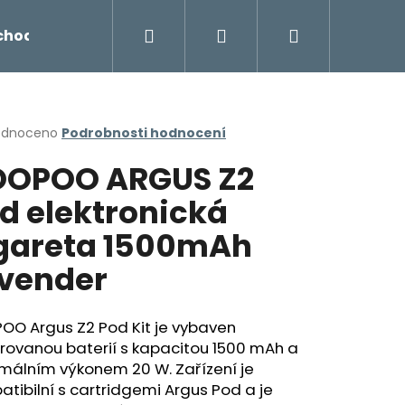
Hledat
Přihlášení
Nákupní
chodu
Novinky
Napište nám
Míchání liq
košík
rné
odnoceno
Podrobnosti hodnocení
cení
OPOO ARGUS Z2
ktu
d elektronická
gareta 1500mAh
ček.
vender
OO Argus Z2 Pod Kit je vybaven
rovanou baterií s kapacitou 1500 mAh a
Následující
málním výkonem 20 W. Zařízení je
tibilní s cartridgemi Argus Pod a je