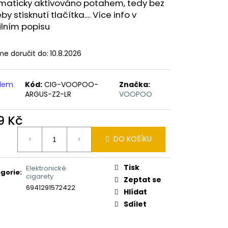
ERICAN BLEND 10ML-
maticky aktivováno potahem, tedy bez
 MÍCHANÝ TABÁK)
by stisknutí tlačítka.... Více info v
ilním popisu
e doručit do:
10.8.2026
adem
Kód:
CIG-VOOPOO-
Značka:
ARGUS-Z2-LR
VOOPOO
9 Kč
ná
DO KOŠÍKU
:
Tisk
Elektronické
gorie
:
cigarety
Zeptat se
6941291572422
Hlídat
Sdílet