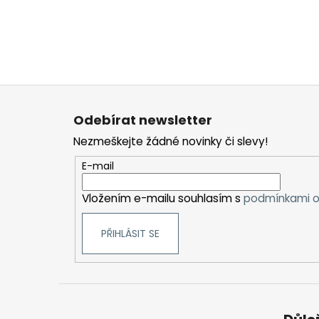
Z
á
Odebírat newsletter
p
Nezmeškejte žádné novinky či slevy!
a
t
E-mail
í
Vložením e-mailu souhlasím s
podmínkami o
PŘIHLÁSIT SE