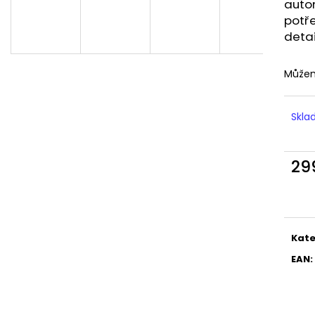
LIQUID DEKANG MENTHOL 10ML - 6MG
LIQUID LIQUA AM
auto
(MENTOL)
6MG (AMERICKÝ
potře
195 Kč
198 Kč
deta
Můžem
Skl
29
Měr
cena
Kate
EAN
: